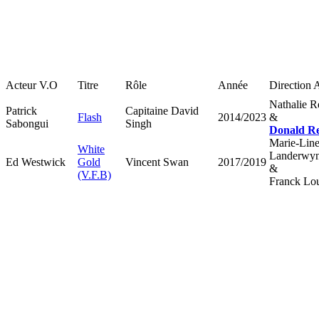
Acteur V.O
Titre
Rôle
Année
Direction A
Nathalie R
Patrick
Capitaine David
Flash
2014/2023
&
Sabongui
Singh
Donald R
Marie-Lin
White
Landerwy
Ed Westwick
Gold
Vincent Swan
2017/2019
&
(V.F.B)
Franck Lou