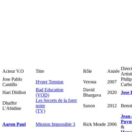
Direc
Acteur V.O
Titre
Rôle
Année
Artist
Jose Pablo
Phili
Hyper Tension
Verona
2007
Cantillo
Carbo
Bad Education
David
Hari Dhillon
2020
Jose 
(VOD)
Bhargava
Les Secrets de la foret
Dhaffer
noire
Saxon
2012
Benoi
L'Abidine
(TV)
Jean-
Puym
Aaron Paul
Mission Impossible 3
Rick Meade
2006
&