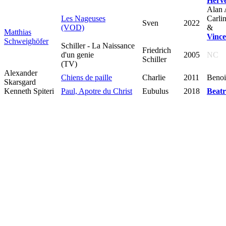
Hervé
Alan 
Les Nageuses
Carli
Sven
2022
(VOD)
&
Matthias
Vince
Schweighöfer
Schiller - La Naissance
Friedrich
d'un genie
2005
NC
Schiller
(TV)
Alexander
Chiens de paille
Charlie
2011
Benoi
Skarsgard
Kenneth Spiteri
Paul, Apotre du Christ
Eubulus
2018
Beatr