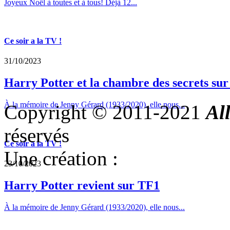
Joyeux Noël à toutes et à tous! Déjà 12...
Ce soir a la TV !
31/10/2023
Harry Potter et la chambre des secrets su
À la mémoire de Jenny Gérard (1933/2020), elle nous...
Copyright © 2011-2021
Al
réservés
Ce soir a la TV !
Une création :
23/10/2023
Harry Potter revient sur TF1
À la mémoire de Jenny Gérard (1933/2020), elle nous...