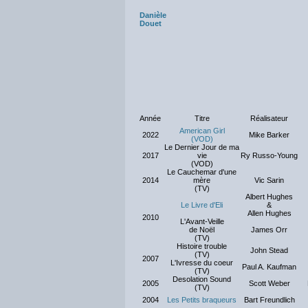
Danièle
Douet
Année
Titre
Réalisateur
American Girl
2022
Mike Barker
(VOD)
Le Dernier Jour de ma
2017
vie
Ry Russo-Young
(VOD)
Le Cauchemar d'une
2014
mère
Vic Sarin
(TV)
Albert Hughes
Le Livre d'Eli
&
Allen Hughes
2010
L'Avant-Veille
de Noël
James Orr
(TV)
Histoire trouble
John Stead
(TV)
2007
L'Ivresse du coeur
Paul A. Kaufman
(TV)
Desolation Sound
2005
Scott Weber
(TV)
2004
Les Petits braqueurs
Bart Freundlich