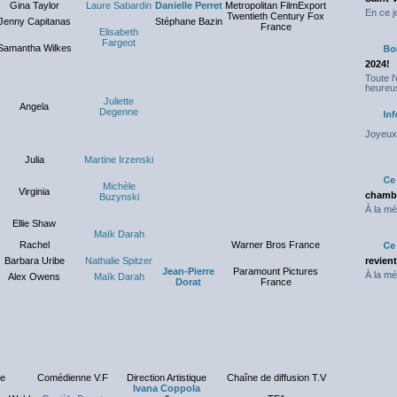
Gina Taylor
Laure Sabardin
Danielle Perret
Metropolitan FilmExport
En ce j
Twentieth Century Fox
Jenny Capitanas
Stéphane Bazin
France
Elisabeth
Fargeot
Samantha Wilkes
NC
NC
2024!
Toute l
heureus
Juliette
Angela
NC
NC
Degenne
Joyeux 
Julia
Martine Irzenski
NC
NC
Michèle
Virginia
NC
NC
chambr
Buzynski
À la mé
Ellie Shaw
NC
NC
Maïk Darah
Rachel
NC
Warner Bros France
Barbara Uribe
Nathalie Spitzer
NC
NC
revien
Jean-Pierre
Paramount Pictures
À la mé
Alex Owens
Maïk Darah
Dorat
France
le
Comédienne V.F
Direction Artistique
Chaîne de diffusion T.V
Ivana Coppola