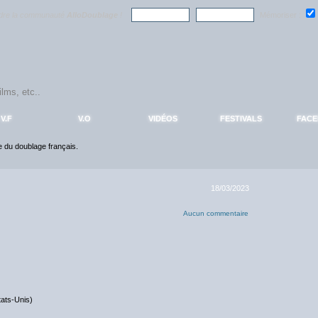
ndre la communauté
AlloDoublage
!
Mémoriser :
V.F
V.O
VIDÉOS
FESTIVALS
FAC
ce du doublage français.
18/03/2023
Aucun commentaire
tats-Unis)