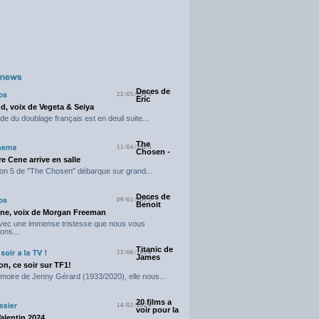
Deces de
22/05/2025
Eric
d, voix de Vegeta & Seiya
e du doublage français est en deuil suite...
The
11/04/2025
Chosen -
e Cene arrive en salle
on 5 de "The Chosen" débarque sur grand...
Deces de
09/01/2025
Benoit
ne, voix de Morgan Freeman
avec une immense tristesse que nous vous
ons...
Titanic de
23/06/2024
James
n, ce soir sur TF1!
moire de Jenny Gérard (1933/2020), elle nous...
20 films a
14/02/2024
voir pour la
Valentin 2024