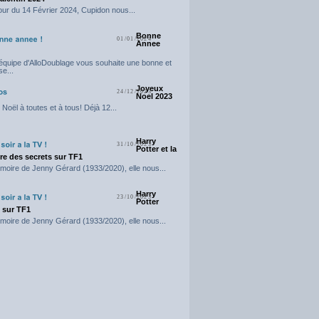
our du 14 Février 2024, Cupidon nous...
Bonne
01/01/2024
Annee
'équipe d'AlloDoublage vous souhaite une bonne et
e...
Joyeux
24/12/2023
Noel 2023
Noël à toutes et à tous! Déjà 12...
Harry
31/10/2023
Potter et la
e des secrets sur TF1
moire de Jenny Gérard (1933/2020), elle nous...
Harry
23/10/2023
Potter
t sur TF1
moire de Jenny Gérard (1933/2020), elle nous...