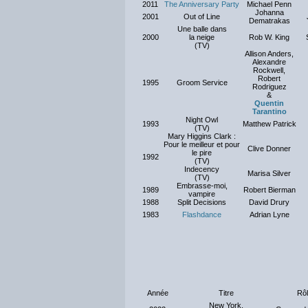
2011
The Anniversary Party
Michael Penn
Johanna
2001
Out of Line
Dematrakas
Une balle dans
2000
la neige
Rob W. King
(TV)
Allison Anders,
Alexandre
Rockwell,
Robert
1995
Groom Service
Rodriguez
&
Quentin
Tarantino
Night Owl
1993
Matthew Patrick
(TV)
Mary Higgins Clark :
Pour le meilleur et pour
Clive Donner
le pire
1992
(TV)
Indecency
Marisa Silver
(TV)
Embrasse-moi,
1989
Robert Bierman
vampire
1988
Split Decisions
David Drury
1983
Flashdance
Adrian Lyne
Année
Titre
Rô
New York,