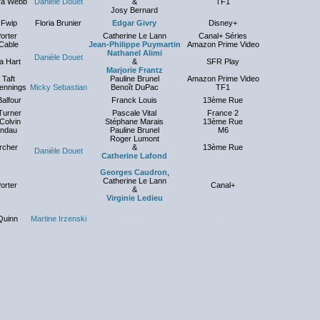
ra Webb
Danièle Douet
&
TF1
Josy Bernard
 Fwip
Floria Brunier
Edgar Givry
Disney+
orter
Catherine Le Lann
Canal+ Séries
 Cable
Jean-Philippe Puymartin
Amazon Prime Video
Nathanel Alimi
Danièle Douet
a Hart
&
SFR Play
Marjorie Frantz
 Taft
Pauline Brunel
Amazon Prime Video
Jennings
Micky Sebastian
Benoît DuPac
TF1
alfour
Franck Louis
13ème Rue
Turner
Pascale Vital
France 2
Colvin
Stéphane Marais
13ème Rue
andau
Pauline Brunel
M6
Roger Lumont
rcher
&
13ème Rue
Danièle Douet
Catherine Lafond
Georges Caudron
,
Catherine Le Lann
orter
Canal+
&
Virginie Ledieu
Quinn
Martine Irzenski
NC
NC