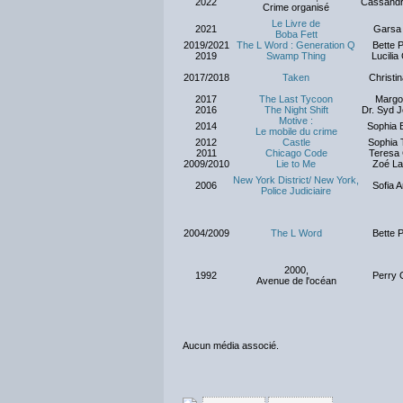
2022
Cassand
Crime organisé
Le Livre de
2021
Garsa
Boba Fett
2019/2021
The L Word : Generation Q
Bette P
2019
Swamp Thing
Lucilia
2017/2018
Taken
Christin
2017
The Last Tycoon
Margo
2016
The Night Shift
Dr. Syd 
Motive :
2014
Sophia B
Le mobile du crime
2012
Castle
Sophia 
2011
Chicago Code
Teresa 
2009/2010
Lie to Me
Zoé L
New York District/ New York,
2006
Sofia A
Police Judiciaire
2004/2009
The L Word
Bette P
2000,
1992
Perry 
Avenue de l'océan
Aucun média associé.