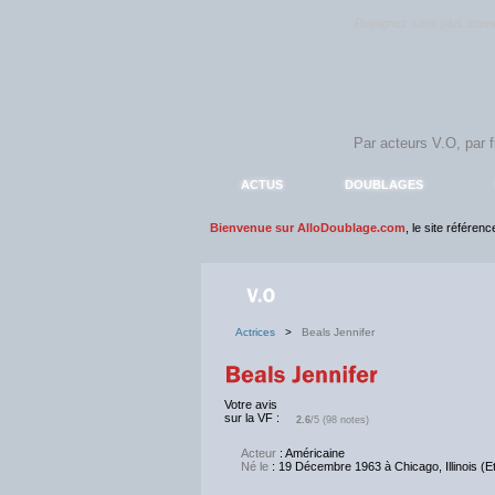
Rejoignez sans plus atte
ACTUS
DOUBLAGES
Bienvenue sur AlloDoublage.com
, le site référen
Actrices
>
Beals Jennifer
Votre avis
sur la VF :
2.6
/5 (98 notes)
Acteur
: Américaine
Né le
: 19 Décembre 1963 à Chicago, Illinois (E