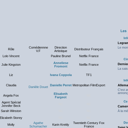
Legran
Comédiennne
Direction
Le mond
Rôle
Distributeur Français
V.F
Artistique
Lolo Vincent
Pauline Brunel
Netflix France
Anneliese
Dernier
Julie Kingston
Netflix France
Fromont
La sais
Liz
Ivana Coppola
TF1
Claudia
Danielle Perret
Metropolitan FilmExport
Allema
Danièle Douet
C'est 
annonç
Elisabeth
Angela Fox
NC
Fargeot
Agent Spécial
NC
NC
Jennifer Beck
Camero
Sarah Winston
NC
NC
À la mé
Elizabeth Storey
NC
NC
Agathe
Twentieth Century Fox
Molly
Karin Krettly
Schumacher
France
Saint 