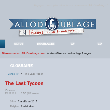
Rejoignez sans plus attendre la communauté
AlloDoublage
!
ACTUS
DOUBLAGES
V.F
V.O
Bienvenue sur AlloDoublage.com
, le site référence du doublage français.
Series TV
>
The Last Tycoon
Votre avis
sur la VF :
1.9
/5 (142 notes)
Série
: Annulée en 2017
Origine
: Américaine