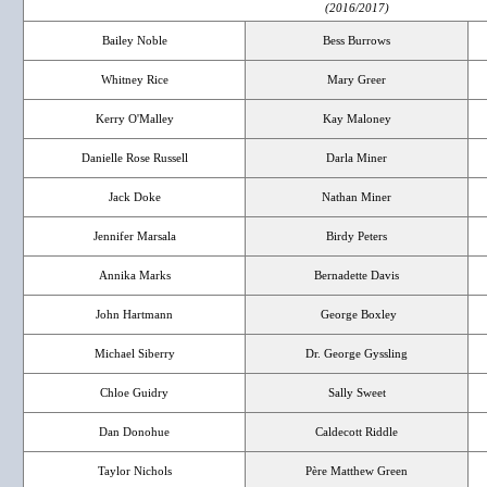
(2016/2017)
Bailey Noble
Bess Burrows
Whitney Rice
Mary Greer
Kerry O'Malley
Kay Maloney
Danielle Rose Russell
Darla Miner
Jack Doke
Nathan Miner
Jennifer Marsala
Birdy Peters
Annika Marks
Bernadette Davis
John Hartmann
George Boxley
Michael Siberry
Dr. George Gyssling
Chloe Guidry
Sally Sweet
Dan Donohue
Caldecott Riddle
Taylor Nichols
Père Matthew Green