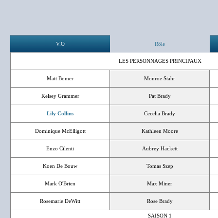
V.O
Rôle
LES PERSONNAGES PRINCIPAUX
Matt Bomer
Monroe Stahr
Kelsey Grammer
Pat Brady
Lily Collins
Cecelia Brady
Dominique McElligott
Kathleen Moore
Enzo Cilenti
Aubrey Hackett
Koen De Bouw
Tomas Szep
Mark O'Brien
Max Miner
Rosemarie DeWitt
Rose Brady
SAISON 1