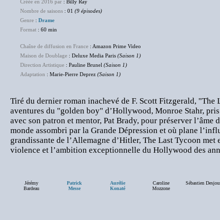
Créée en 2016 par
: Billy Ray
Nombre de saisons
: 01
(9 épisodes)
Genre
:
Drame
Format
: 60 min
Chaîne de diffusion en France
: Amazon Prime Video
Maison de Doublage
: Deluxe Media Paris
(Saison 1)
Direction Artistique
: Pauline Brunel
(Saison 1)
Adaptation
: Marie-Pierre Deprez
(Saison 1)
Tiré du dernier roman inachevé de F. Scott Fitzgerald, "The 
aventures du "golden boy" d’Hollywood, Monroe Stahr, pris
avec son patron et mentor, Pat Brady, pour préserver l’âme d
monde assombri par la Grande Dépression et où plane l’infl
grandissante de l’Allemagne d’Hitler, The Last Tycoon met e
violence et l’ambition exceptionnelle du Hollywood des an
Jérémy
Patrick
Aurélie
Caroline
Sébastien Desjou
Bardeau
Messe
Konaté
Mozzone