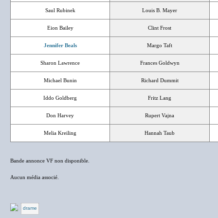
Saul Rubinek
Louis B. Mayer
Eion Bailey
Clint Frost
Jennifer Beals
Margo Taft
Sharon Lawrence
Frances Goldwyn
Michael Bunin
Richard Dummit
Iddo Goldberg
Fritz Lang
Don Harvey
Rupert Vajna
Melia Kreiling
Hannah Taub
Bande annonce VF non disponible.
Aucun média associé.
drame