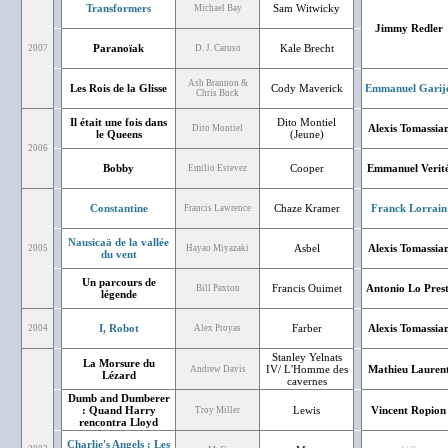
Transformers
Sam Witwicky
Michael Bay
Jimmy Redler
Paranoïak
Kale Brecht
2007
D. J. Caruso
Ash Brannon &
Les Rois de la Glisse
Cody Maverick
Emmanuel Garij
Chris Buck
Il était une fois dans
Dito Montiel
Alexis Tomassia
Dito Montiel
le Queens
(Jeune)
2006
Bobby
Cooper
Emmanuel Verit
Emilio Estevez
Constantine
Chaze Kramer
Franck Lorrain
Francis Lawrence
Nausicaä de la vallée
Asbel
Alexis Tomassia
2005
Hayao Miyazaki
du vent
Un parcours de
Francis Ouimet
Antonio Lo Prest
Bill Paxton
légende
I, Robot
Farber
Alexis Tomassia
2004
Alex Proyas
Stanley Yelnats
La Morsure du
IV/ L'Homme des
Mathieu Lauren
Andrew Davis
Lézard
cavernes
Dumb and Dumberer
: Quand Harry
Lewis
Vincent Ropion
Troy Miller
rencontra Lloyd
Charlie's Angels : Les