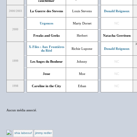
cauchemar
La Guerre des Stevens
Louis Stevens
Donald Reignoux
2000/2003
Urgences
Marty Dorset
NC
2000
Freaks and Geeks
Herbert
Natacha Gerritsen
J
X-Files : Aux Frontières
Richie Lupone
Donald Reignoux
du Réel
1999
Les Anges du Bonheur
Johnny
NC
Jesse
Moe
NC
Caroline in the City
Ethan
NC
1998
Aucun média associé.
shia labeouf
jimmy redler