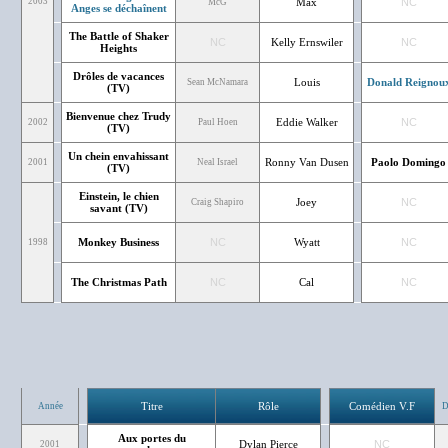
2003
Max
NC
McG
Anges se déchaînent
The Battle of Shaker
NC
Kelly Ernswiler
NC
Heights
Drôles de vacances
Louis
Donald Reignou
Sean McNamara
(TV)
Bienvenue chez Trudy
Eddie Walker
NC
2002
Paul Hoen
(TV)
Un chein envahissant
Ronny Van Dusen
Paolo Domingo
2001
Neal Israel
(TV)
Einstein, le chien
Joey
NC
Craig Shapiro
savant (TV)
Monkey Business
NC
Wyatt
NC
1998
The Christmas Path
NC
Cal
NC
Titre
Rôle
Comédien V.F
Année
D
Aux portes du
Dylan Pierce
NC
2001