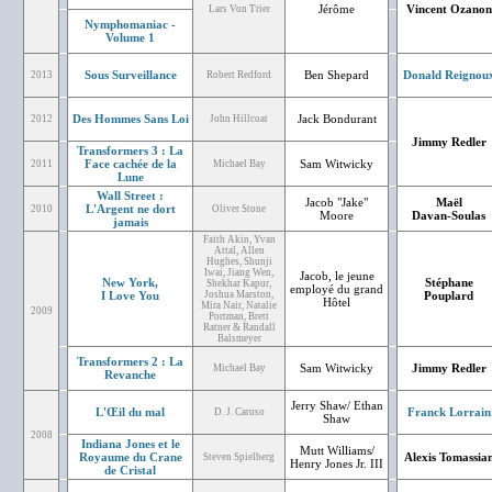
Jérôme
Vincent Ozanon
Lars Von Trier
Nymphomaniac -
Volume 1
Sous Surveillance
Ben Shepard
Donald Reignou
2013
Robert Redford
Des Hommes Sans Loi
Jack Bondurant
2012
John Hillcoat
Jimmy Redler
Transformers 3 : La
Face cachée de la
Sam Witwicky
2011
Michael Bay
Lune
Wall Street :
Jacob "Jake"
Maël
L'Argent ne dort
2010
Oliver Stone
Moore
Davan-Soulas
jamais
Faith Akin, Yvan
Attal, Allen
Hughes, Shunji
Iwai, Jiang Wen,
Jacob, le jeune
New York,
Stéphane
Shekhar Kapur,
employé du grand
I Love You
Joshua Marston,
Pouplard
Hôtel
Mira Nair, Natalie
2009
Portman, Brett
Ratner & Randall
Balsmeyer
Transformers 2 : La
Sam Witwicky
Jimmy Redler
Michael Bay
Revanche
Jerry Shaw/ Ethan
L'Œil du mal
Franck Lorrain
D. J. Caruso
Shaw
2008
Indiana Jones et le
Mutt Williams/
Royaume du Crane
Alexis Tomassia
Steven Spielberg
Henry Jones Jr. III
de Cristal