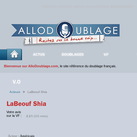
Rejoignez sans plus attendre la communauté
AlloDoublage
!
ACTUS
DOUBLAGES
V.F
Bienvenue sur AlloDoublage.com
, le site référence du doublage français.
Acteurs
>
LaBeouf Shia
Votre avis
sur la VF :
2.1
/5 (215 notes)
Acteur
: Américain