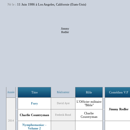
Né le
: 11 Juin 1986 à Los Angeles, Californie (Etats-Unis)
Jimmy
Redler
Titre
Rôle
Comédien V.F
Année
Réalisateur
L'Officier militaire
Fury
David Ayer
"Bible"
Jimmy Redler
Charlie
Charlie Countryman
Frederik Bond
Countryman
2014
Nymphomaniac -
Volume 2