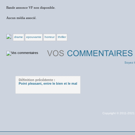
Bande annonce VF non disponible.
Aucun média associé.
drame
epouvante
horreur
thriller
Soyez l
Définition précédente :
Point pleasant, entre le bien et le mal
Copyright © 2011-202