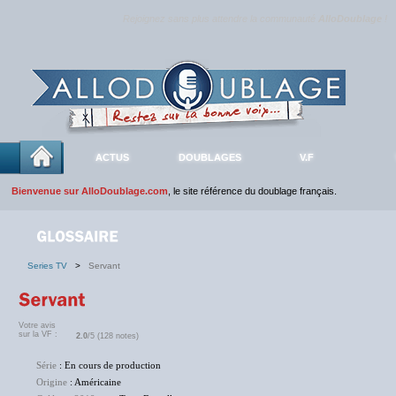
Rejoignez sans plus attendre la communauté
AlloDoublage
!
ACTUS
DOUBLAGES
V.F
Bienvenue sur AlloDoublage.com
, le site référence du doublage français.
Series TV
>
Servant
Votre avis
sur la VF :
2.0
/5 (128 notes)
Série
: En cours de production
Origine
: Américaine