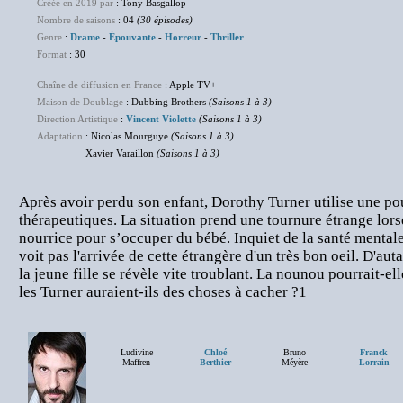
Créée en 2019 par
: Tony Basgallop
Nombre de saisons
: 04
(30 épisodes)
Genre
:
Drame
-
Épouvante
-
Horreur
-
Thriller
Format
: 30
Chaîne de diffusion en France
: Apple TV+
Maison de Doublage
: Dubbing Brothers
(Saisons 1 à 3)
Direction Artistique
:
Vincent Violette
(Saisons 1 à 3)
Adaptation
: Nicolas Mourguye
(Saisons 1 à 3)
Xavier Varaillon
(Saisons 1 à 3)
Après avoir perdu son enfant, Dorothy Turner utilise une po
thérapeutiques. La situation prend une tournure étrange lor
nourrice pour s’occuper du bébé. Inquiet de la santé mental
voit pas l'arrivée de cette étrangère d'un très bon oeil. D'a
la jeune fille se révèle vite troublant. La nounou pourrait-e
les Turner auraient-ils des choses à cacher ?1
Ludivine
Chloé
Bruno
Franck
Maffren
Berthier
Méyère
Lorrain