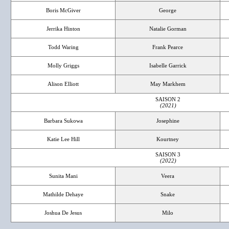
Boris McGiver
George
Jerrika Hinton
Natalie Gorman
Todd Waring
Frank Pearce
Molly Griggs
Isabelle Garrick
Alison Elliott
May Markhem
SAISON 2
(2021)
Barbara Sukowa
Josephine
Katie Lee Hill
Kourtney
SAISON 3
(2022)
Sunita Mani
Veera
Mathilde Dehaye
Snake
Joshua De Jesus
Milo