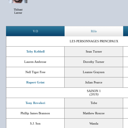
Thibaut
Lacour
V.O
Rôle
LES PERSONNAGES PRINCIPAUX
Toby Kebbell
Sean Turner
Lauren Ambrose
Dorothy Turner
Nell Tiger Free
Leanne Grayson
Rupert Grint
Julian Pearce
SAISON 1
(2019)
Tony Revolori
Tobe
Phillip James Brannon
Matthew Roscoe
S.J. Son
Wanda