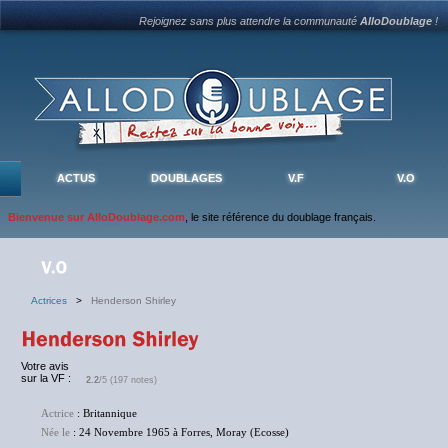
Rejoignez sans plus attendre la communauté
AlloDoublage
!
ACTUS
DOUBLAGES
V.F
V.O
Bienvenue sur AlloDoublage.com
, le site référence du doublage français.
Actrices
>
Henderson Shirley
Votre avis
sur la VF :
2.2
/5 (197 notes)
Actrice
: Britannique
Née le
: 24 Novembre 1965 à Forres, Moray (Ecosse)