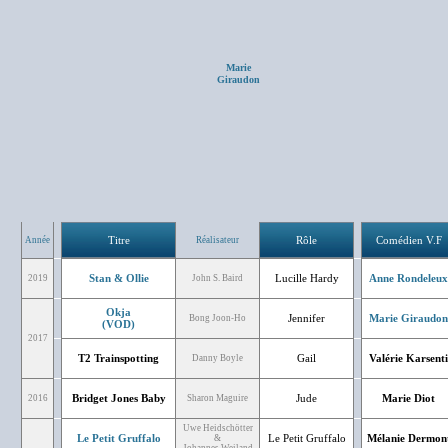
Marie
Giraudon
Titre
Rôle
Comédien V.F
Année
Réalisateur
Stan & Ollie
Lucille Hardy
Anne Rondeleux
2019
John S. Baird
Okja
Jennifer
Marie Giraudon
Bong Joon-Ho
(VOD)
2017
T2 Trainspotting
Gail
Valérie Karsenti
Danny Boyle
Bridget Jones Baby
Jude
Marie Diot
2016
Sharon Maguire
Uwe Heidschötter
Le Petit Gruffalo
Le Petit Gruffalo
Mélanie Dermon
&