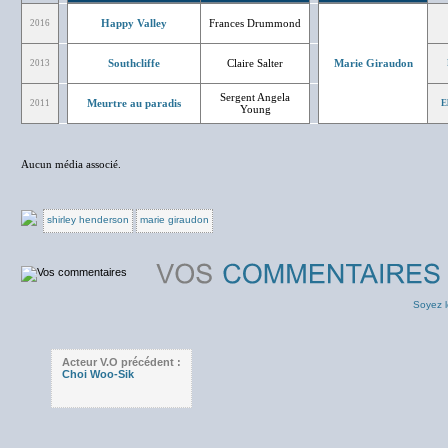
Happy Valley
Frances Drummond
2016
Southcliffe
Claire Salter
Marie Giraudon
2013
Sergent Angela
Meurtre au paradis
2011
E
Young
Aucun média associé.
shirley henderson
marie giraudon
Soyez l
Acteur V.O précédent :
Choi Woo-Sik