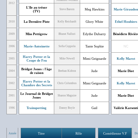
Johannes Weiland
2012
L'île au trésor
Meg Hawkins
Marie Giraudon
Steve Barorn
(TV)
La Dernière Piste
Glory White
Ethel Houbiers
2010
Kelly Reichardt
Miss Pettigrew
Edythe Dubarry
Bénédicte Rivièr
2009
Bharat Nalluri
Marie-Antoinette
Tante Sophie
NC
2006
Sofia Coppola
Harry Potter et la
Mimi Geignarde
Kelly Marot
2005
Mike Newell
Coupe de Feu
Bridget Jones : l'âge
Jude
Marie Diot
2004
Beeban Kidron
de raison
Harry Potter et la
Mimi Geignarde
Kelly Marot
2002
Chris Columbus
Chambre des Secrets
Le Journal de Bridget
Jude
Marie Diot
2001
Sharon Maguire
Jones
Trainspotting
Gail
Valérie Karsenti
1996
Danny Boyle
Titre
Rôle
Comédienne V.F
Année
Di