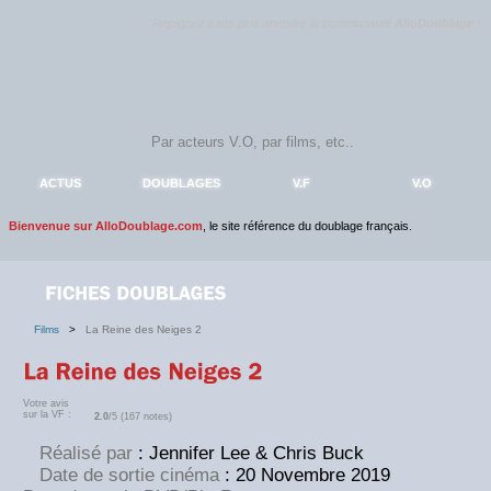
Rejoignez sans plus attendre la communauté
AlloDoublage
!
ACTUS
DOUBLAGES
V.F
V.O
Bienvenue sur AlloDoublage.com
, le site référence du doublage français.
Films
>
La Reine des Neiges 2
Votre avis
sur la VF :
2.0
/5 (167 notes)
Réalisé par
: Jennifer Lee & Chris Buck
Date de sortie cinéma
: 20 Novembre 2019