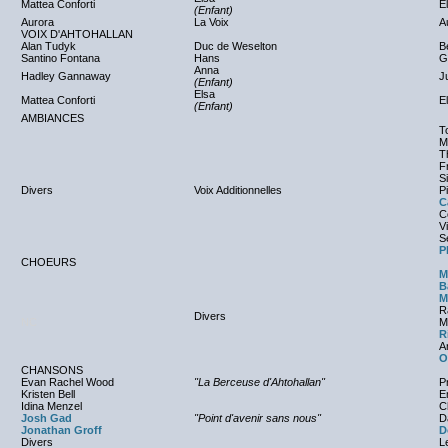
Mattea Conforti
E
(Enfant)
Aurora
La Voix
A
VOIX D'AHTOHALLAN
Alan Tudyk
Duc de Weselton
B
Santino Fontana
Hans
G
Anna
Hadley Gannaway
J
(Enfant)
Elsa
Mattea Conforti
E
(Enfant)
AMBIANCES
T
M
T
F
S
Divers
Voix Additionnelles
P
C
Co
Vi
S
P
CHOEURS
M
B
M
R
Divers
NC
M
R
A
O
CHANSONS
Evan Rachel Wood
"La Berceuse d'Ahtohallan"
P
Kristen Bell
E
Idina Menzel
C
Josh Gad
"Point d'avenir sans nous"
D
Jonathan Groff
D
Divers
L