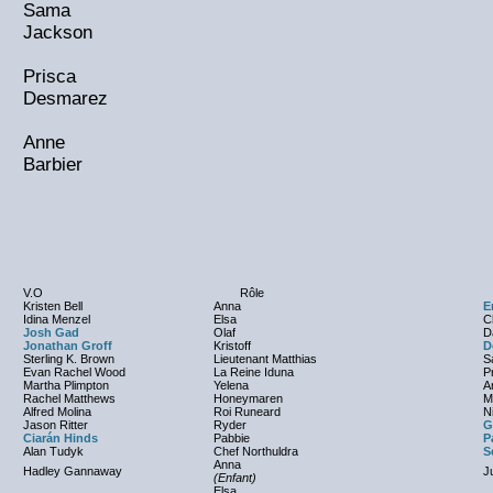
Sama
Jackson
Prisca
Desmarez
Anne
Barbier
V.O
Rôle
Kristen Bell
Anna
E
Idina Menzel
Elsa
C
Josh Gad
Olaf
D
Jonathan Groff
Kristoff
D
Sterling K. Brown
Lieutenant Matthias
S
Evan Rachel Wood
La Reine Iduna
P
Martha Plimpton
Yelena
A
Rachel Matthews
Honeymaren
M
Alfred Molina
Roi Runeard
N
Jason Ritter
Ryder
G
Ciarán Hinds
Pabbie
P
Alan Tudyk
Chef Northuldra
S
Anna
Hadley Gannaway
J
(Enfant)
Elsa