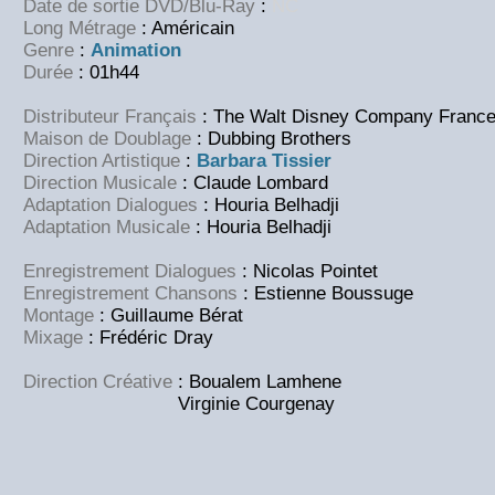
Date de sortie DVD/Blu-Ray
:
NC
Long Métrage
: Américain
Genre
:
Animation
Durée
: 01h44
Distributeur Français
: The Walt Disney Company Franc
Maison de Doublage
: Dubbing Brothers
Direction Artistique
:
Barbara Tissier
Direction Musicale
: Claude Lombard
Adaptation Dialogues
: Houria Belhadji
Adaptation Musicale
: Houria Belhadji
Enregistrement Dialogues
: Nicolas Pointet
Enregistrement Chansons
: Estienne Boussuge
Montage
: Guillaume Bérat
Mixage
: Frédéric Dray
Direction Créative
: Boualem Lamhene
Virginie Courgenay