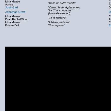
Idina Menzel
C
"Dans un autre monde"
Aurora
A
Josh Gad
"Quand je serai plus grand
D
"Le Chant du renne"
Jonathan Groff
D
(Nouvelle version)
Idina Menzel
C
"Je te cherche"
Evan Rachel Wood
P
Idina Menzel
"Libérée, délivrée"
C
Kristen Bell
"Tout réparer"
E