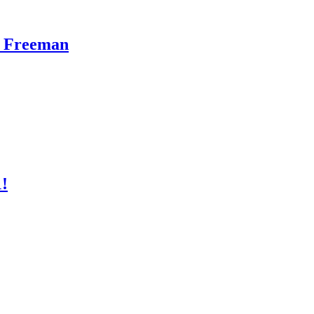
n Freeman
1!