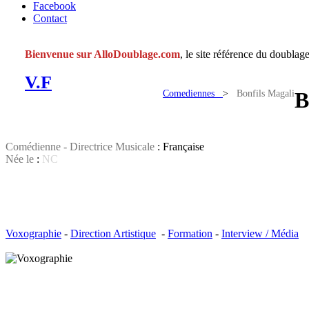
Facebook
Contact
Bienvenue sur AlloDoublage.com
, le site référence du doublage
V.F
Comediennes
>
Bonfils Magali
B
Comédienne - Directrice Musicale
: Française
Née le
:
NC
Voxographie
-
Direction Artistique
-
Formation
-
Interview / Média