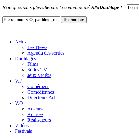
Rejoignez sans plus attendre la communauté
AlloDoublage
!
Actus
Les News
Agenda des sorties
Doublages
Films
Séries TV
Jeux Vidéos
V.F
Comédiens
Comédiennes
Directeurs Art.
V.O
Acteurs
Actrices
Réalisateurs
Vidéos
Festivals