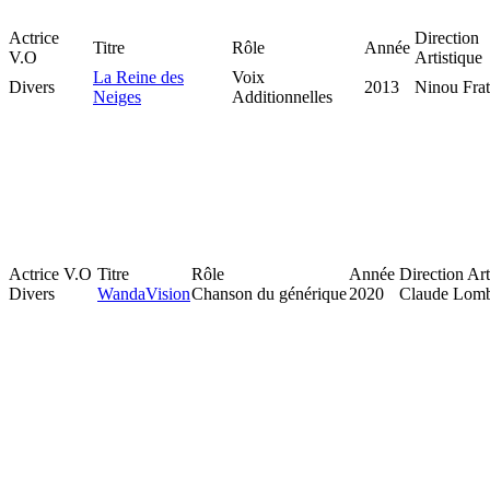
Actrice
Direction
Titre
Rôle
Année
V.O
Artistique
La Reine des
Voix
Divers
2013
Ninou Frate
Neiges
Additionnelles
Actrice V.O
Titre
Rôle
Année
Direction Art
Divers
WandaVision
Chanson du générique
2020
Claude Lom