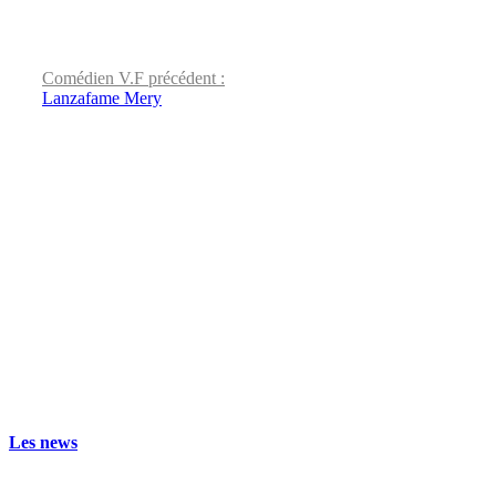
Comédien V.F précédent :
Lanzafame Mery
Les news