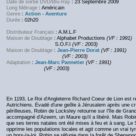
Date de sortie DVD/Blu-Ray
: 23 Septembre 2009
Long Métrage
: Américain
Genre
:
Action
-
Aventure
Durée
: 02h20
Distributeur Français
: A.M.L.F
Maison de Doublage
: Alphabet Productions
(VF : 1991)
S.O.F.I
(
VF : 2003)
Maison de Doublage
:
Jean-Pierre Dorat
(VF : 1991)
NC
(VF : 2003)
Adaptation
:
Jean-Marc Pannetier
(VF : 1991)
NC
(VF : 2003)
En 1193, Le Roi d'Angleterre Richard Coeur de Lion est re
Autrichiens. Évadé d'une geôle à Jérusalem après une cr
périlleuses, Robin de Locksley retourne sur l'île de Grand
accompagné d'Azeem, un Maure qu'il a libéré. Mais Robin
que ses terres natales ont été mises à feu et à sang. Le
opprime les populations locales et agit comme un vrai 
un hors-la-loi, Robin se réfugie dans la forêt de Sherwood