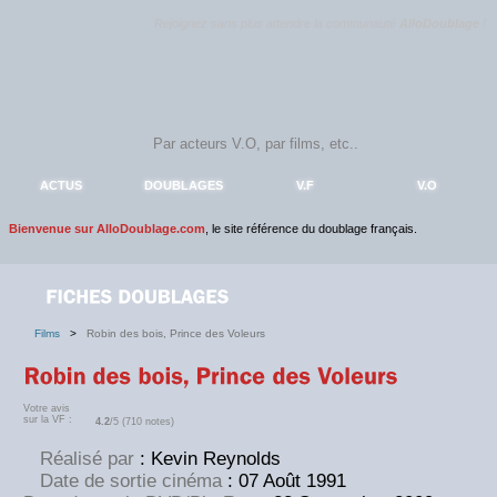
Rejoignez sans plus attendre la communauté
AlloDoublage
!
ACTUS
DOUBLAGES
V.F
V.O
Bienvenue sur AlloDoublage.com
, le site référence du doublage français.
Films
>
Robin des bois, Prince des Voleurs
Votre avis
sur la VF :
4.2
/5 (710 notes)
Réalisé par
: Kevin Reynolds
Date de sortie cinéma
: 07 Août 1991