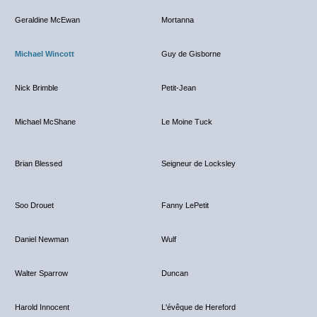
Geraldine McEwan
Mortanna
Michael Wincott
Guy de Gisborne
Nick Brimble
Petit-Jean
Michael McShane
Le Moine Tuck
Brian Blessed
Seigneur de Locksley
Soo Drouet
Fanny LePetit
Daniel Newman
Wulf
Walter Sparrow
Duncan
Harold Innocent
L'évêque de Hereford