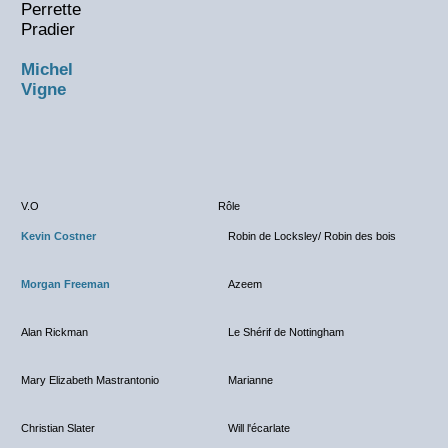
Perrette
Pradier
Michel
Vigne
V.O
Rôle
Kevin Costner
Robin de Locksley/ Robin des bois
Morgan Freeman
Azeem
Alan Rickman
Le Shérif de Nottingham
Mary Elizabeth Mastrantonio
Marianne
Christian Slater
Will l'écarlate