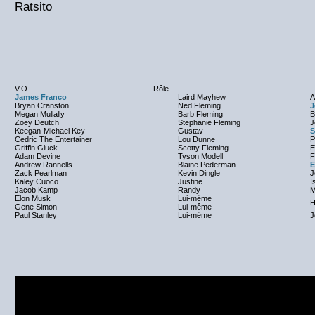
Ratsito
V.O
Rôle
James Franco
Laird Mayhew
A
Bryan Cranston
Ned Fleming
J
Megan Mullally
Barb Fleming
B
Zoey Deutch
Stephanie Fleming
J
Keegan-Michael Key
Gustav
S
Cedric The Entertainer
Lou Dunne
P
Griffin Gluck
Scotty Fleming
E
Adam Devine
Tyson Modell
F
Andrew Rannells
Blaine Pederman
E
Zack Pearlman
Kevin Dingle
J
Kaley Cuoco
Justine
I
Jacob Kamp
Randy
M
Elon Musk
Lui-même
H
Gene Simon
Lui-même
Paul Stanley
Lui-même
J