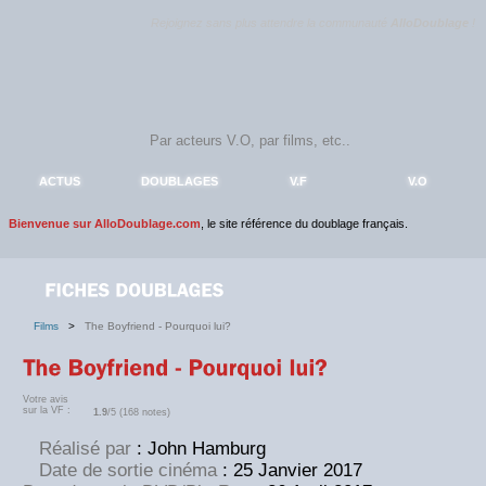
Rejoignez sans plus attendre la communauté
AlloDoublage
!
ACTUS
DOUBLAGES
V.F
V.O
Bienvenue sur AlloDoublage.com
, le site référence du doublage français.
Films
>
The Boyfriend - Pourquoi lui?
Votre avis
sur la VF :
1.9
/5 (168 notes)
Réalisé par
: John Hamburg
Date de sortie cinéma
: 25 Janvier 2017