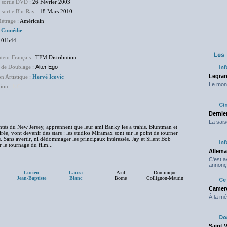
e sortie DVD
: 26 Février 2003
 sortie Blu-Ray
: 18 Mars 2010
étrage
: Américain
:
Comédie
 01h44
uteur Français
: TFM Distribution
 de Doublage
:
Alter Ego
Legran
on Artistique
:
Hervé Icovic
Le mond
tion
:
NC
Dernier
La sais
ntés du New Jersey, apprennent que leur ami Banky les a trahis. Bluntman et
irée, vont devenir des stars : les studios Miramax sont sur le point de tourner
 Sans avertir, ni dédommager les principaux intéressés. Jay et Silent Bob
 le tournage du film...
Allema
C'est 
annonç
Lucien
Laura
Paul
Dominique
Jean-Baptiste
Blanc
Borne
Collignon-Maurin
Camero
À la mé
Saint 