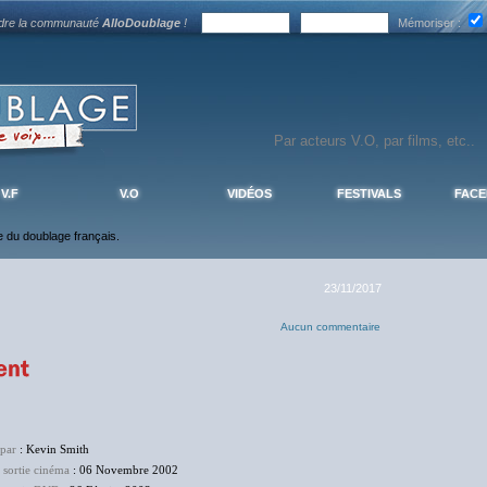
ndre la communauté
AlloDoublage
!
Mémoriser :
V.F
V.O
VIDÉOS
FESTIVALS
FAC
ce du doublage français.
23/11/2017
Aucun commentaire
 par
: Kevin Smith
 sortie cinéma
: 06 Novembre 2002