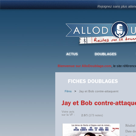
Rejoignez sans plus atte
ACTUS
DOUBLAGES
Bienvenue sur AlloDoublage.com
, le site référen
Films
>
Jay et Bob contre-attaquent
Votre avis
sur la VF :
2.0
/5 (173 notes)
Réalisé
Date de