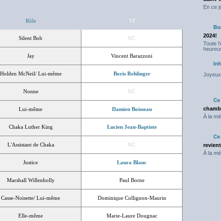
En ce j
Rôle
VF
2024!
Silent Bob
NC
Toute l
heureus
Jay
Vincent Barazzoni
Holden McNeil/ Lui-même
Boris Rehlinger
Joyeux 
Nonne
NC
chambr
Lui-même
Damien Boisseau
À la mé
Chaka Luther King
Lucien Jean-Baptiste
L'Assistant de Chaka
NC
revien
À la mé
Justice
Laura Blanc
Marshall Willenholly
Paul Borne
Casse-Noisette/ Lui-même
Dominique Collignon-Maurin
Elle-même
Marie-Laure Dougnac