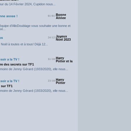
our du 14 Février 2024, Cupidon nous...
Bonne
01/01/2024
Annee
'équipe d'AlloDoublage vous souhaite une bonne et
e...
Joyeux
24/12/2023
Noel 2023
Noël à toutes et à tous! Déjà 12...
Harry
31/10/2023
Potter et la
e des secrets sur TF1
moire de Jenny Gérard (1933/2020), elle nous...
Harry
23/10/2023
Potter
t sur TF1
moire de Jenny Gérard (1933/2020), elle nous...