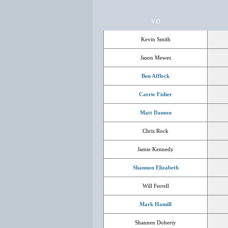
V.O
Kevin Smith
Jason Mewes
Ben Affleck
Carrie Fisher
Matt Damon
Chris Rock
Jamie Kennedy
Shannon Elizabeth
Will Ferrell
Mark Hamill
Shannen Doherty