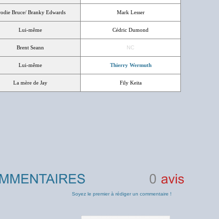
rodie Bruce/ Branky Edwards
Mark Lesser
Lui-même
Cédric Dumond
Brent Seann
NC
Lui-même
Thierry Wermuth
La mère de Jay
Fily Keita
0
avis
Soyez le premier à rédiger un commentaire !