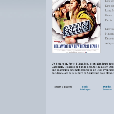
Date d
Date de
Long M
Genre
Durée
:
Distrib
Maison
Directi
Adapta
Un beau jour, Jay et Silent Bob, deux glandeurs pate
Chronicle, les héros de bande dessinée qu'ils ont insp
une adaptation cinématographique de leurs aventures.
décident alors de se rendre en Californie pour stopper
Vincent Barazzoni
Boris
Damien
Rehlinger
Boisseau