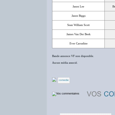
Jason Lee
B
Jason Biggs
Sean William Scott
James Van Der Beek
Ever Carradine
Bande annonce VF non disponible.
Aucun média associé.
comedie