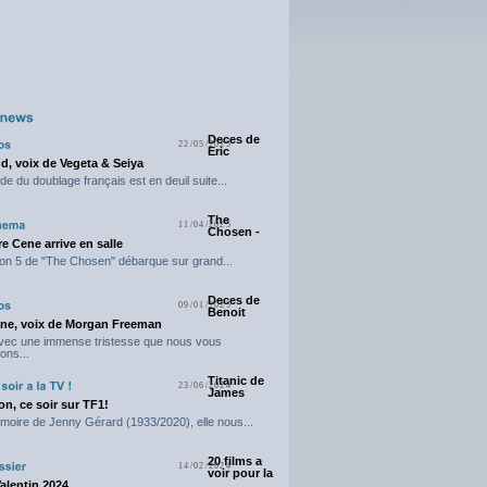
Deces de
22/05/2025
Eric
d, voix de Vegeta & Seiya
e du doublage français est en deuil suite...
The
11/04/2025
Chosen -
e Cene arrive en salle
on 5 de "The Chosen" débarque sur grand...
Deces de
09/01/2025
Benoit
ne, voix de Morgan Freeman
avec une immense tristesse que nous vous
ons...
Titanic de
23/06/2024
James
n, ce soir sur TF1!
moire de Jenny Gérard (1933/2020), elle nous...
20 films a
14/02/2024
voir pour la
Valentin 2024