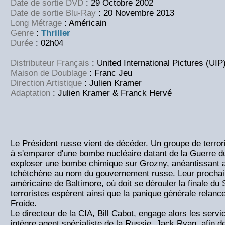
Date de sortie DVD
: 29 Octobre 2002
Date de sortie Blu-Ray
: 20 Novembre 2013
Long Métrage
: Américain
Genre
:
Thriller
Durée
: 02h04
Distributeur Français
: United International Pictures (UIP
Maison de Doublage
: Franc Jeu
Direction Artistique
: Julien Kramer
Adaptation
: Julien Kramer & Franck Hervé
Le Président russe vient de décéder. Un groupe de terror
à s'emparer d'une bombe nucléaire datant de la Guerre du
exploser une bombe chimique sur Grozny, anéantissant ai
tchétchène au nom du gouvernement russe. Leur prochaine 
américaine de Baltimore, où doit se dérouler la finale du
terroristes espèrent ainsi que la panique générale relanc
Froide.
Le directeur de la CIA, Bill Cabot, engage alors les servic
intègre agent spécialiste de la Russie, Jack Ryan, afin de