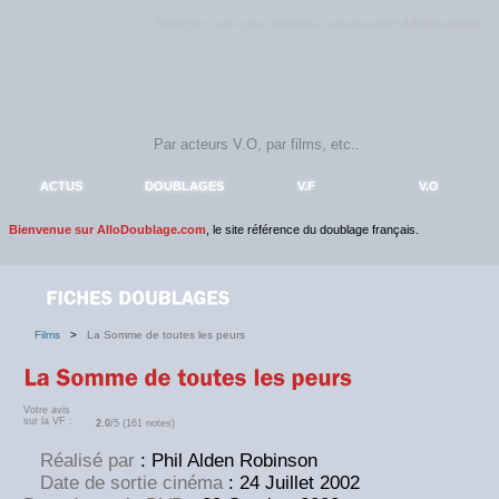
Rejoignez sans plus attendre la communauté
AlloDoublage
!
ACTUS
DOUBLAGES
V.F
V.O
Bienvenue sur AlloDoublage.com
, le site référence du doublage français.
Films
>
La Somme de toutes les peurs
Votre avis
sur la VF :
2.0
/5 (161 notes)
Réalisé par
: Phil Alden Robinson
Date de sortie cinéma
: 24 Juillet 2002