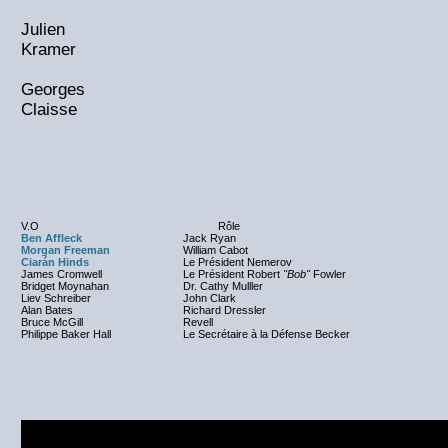
Julien
Kramer
Georges
Claisse
V.O
Rôle
Ben Affleck
Jack Ryan
Morgan Freeman
William Cabot
Ciarán Hinds
Le Président Nemerov
James Cromwell
Le Président Robert
"Bob"
Fowler
Bridget Moynahan
Dr. Cathy Mulller
Liev Schreiber
John Clark
Alan Bates
Richard Dressler
Bruce McGill
Revell
Philippe Baker Hall
Le Secrétaire à la Défense Becker