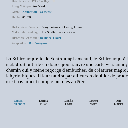
Date de sortie DVD/Blu-Ray
:
NC
Long Métrage
: Américain
Genre
:
Animation
-
Comédie
Durée
: 01h30
Distributeur Français
: Sony Pictures Releasing France
Maison de Doublage
: Les Studios de Saint-Ouen
Direction Artistique
:
Barbara Tissier
Adaptation
:
Bob Yangasa
La Schtroumpfette, le Schtroumpf costaud, le Schtroumpf à l
maladroit ont filé en douce pour suivre une carte vers un my
chemin qui y mène regorge d'embuches, de créatures magiqu
labyrinthiques. Il leur faudra par ailleurs redoubler de pr
n'est pas loin et compte bien les arrêter.
Gérard
Laëtitia
Danièle
Laurent
Arié
Hernandez
Milot
Douet
Maurel
Elmaleh