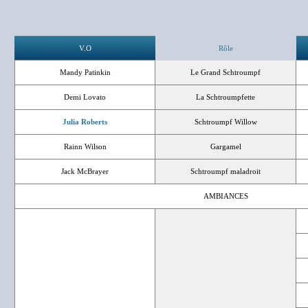
V.O
Rôle
Mandy Patinkin
Le Grand Schtroumpf
Demi Lovato
La Schtroumpfette
Julia Roberts
Schtroumpf Willow
Rainn Wilson
Gargamel
Jack McBrayer
Schtroumpf maladroit
AMBIANCES