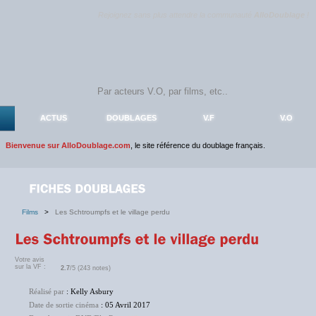
Rejoignez sans plus attendre la communauté
AlloDoublage
!
ACTUS
DOUBLAGES
V.F
V.O
Bienvenue sur AlloDoublage.com
, le site référence du doublage français.
Films
>
Les Schtroumpfs et le village perdu
Votre avis
sur la VF :
2.7
/5 (243 notes)
Réalisé par
: Kelly Asbury
Date de sortie cinéma
: 05 Avril 2017