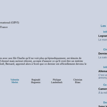
ernational (GBVI)
ance
Legran
Le mond
Dernier
La sais
les avec son fils Charlie qu'il ne voit plus qu'épisodiquement, est témoin de
d étonné mais surtout réticent, accepte d'assurer ce qu'il croit être un intérim
Noël, Bernard, apprend alors à Scott que ce dernier est officiellement devenu le
Allema
C'est 
annonç
Valentin
Reginald
Philippe
Christian
Merlet
Huguenin
Laudenbach
Blanc
Camero
À la mé
Saint 