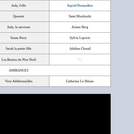
Judy, l'elfe
Ingrid Donnadieu
Quentin
Sami Mouhoubi
Judy, la serveuse
Ariane Berg
Susan Perry
Sylvie Laporte
Sarah la petite fille
Adeline Chetail
Les Rennes du Père Noël
NC
AMBIANCES
Voix Additionnelles
Catherine Le Hénan