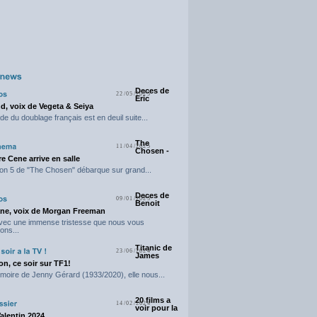
Deces de
22/05/2025
Eric
d, voix de Vegeta & Seiya
e du doublage français est en deuil suite...
The
11/04/2025
Chosen -
e Cene arrive en salle
on 5 de "The Chosen" débarque sur grand...
Deces de
09/01/2025
Benoit
ne, voix de Morgan Freeman
avec une immense tristesse que nous vous
ons...
Titanic de
23/06/2024
James
n, ce soir sur TF1!
moire de Jenny Gérard (1933/2020), elle nous...
20 films a
14/02/2024
voir pour la
Valentin 2024