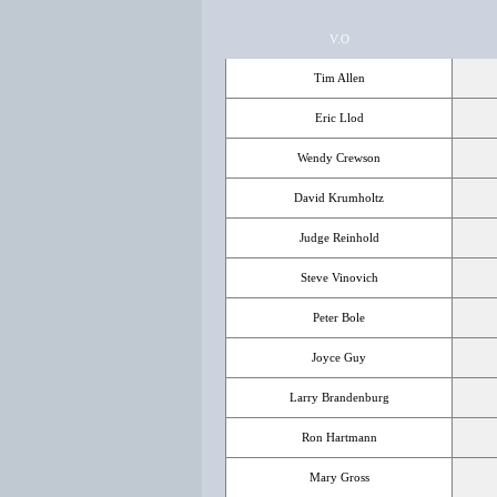
V.O
Tim Allen
Eric Llod
Wendy Crewson
David Krumholtz
Judge Reinhold
Steve Vinovich
Peter Bole
Joyce Guy
Larry Brandenburg
Ron Hartmann
Mary Gross