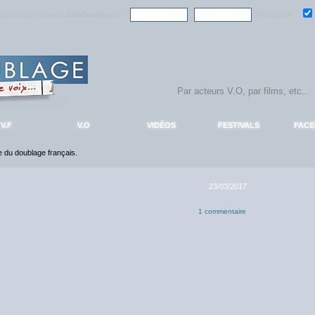
ndre la communauté
AlloDoublage
!
Mémoriser :
V.F
V.O
VIDÉOS
FESTIVALS
FAC
ce du doublage français.
23/03/2017
1 commentaire