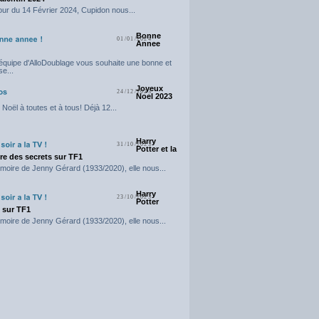
our du 14 Février 2024, Cupidon nous...
Bonne
01/01/2024
Annee
'équipe d'AlloDoublage vous souhaite une bonne et
e...
Joyeux
24/12/2023
Noel 2023
Noël à toutes et à tous! Déjà 12...
Harry
31/10/2023
Potter et la
e des secrets sur TF1
moire de Jenny Gérard (1933/2020), elle nous...
Harry
23/10/2023
Potter
t sur TF1
moire de Jenny Gérard (1933/2020), elle nous...