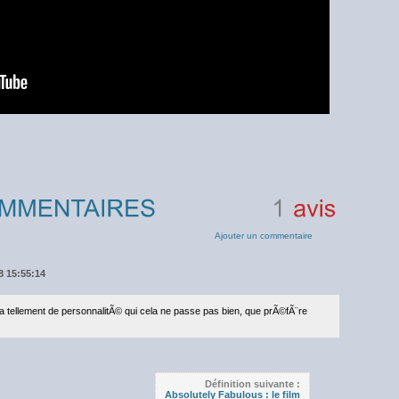
1
avis
Ajouter un commentaire
18 15:55:14
l a tellement de personnalitÃ© qui cela ne passe pas bien, que prÃ©fÃ¨re
Définition suivante :
Absolutely Fabulous : le film