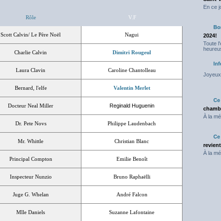
En ce j
Rôle
V.F
Scott Calvin/ Le Père Noël
Nagui
2024!
Toute l
heureus
Charlie Calvin
Dimitri Rougeul
Laura Clavin
Caroline Chantolleau
Joyeux 
Bernard, l'elfe
Valentin Merlet
Docteur Neal Miller
Reginald Huguenin
chambr
À la mé
Dr. Pete Novs
Philippe Laudenbach
Mr. Whittle
Christian Blanc
revien
À la mé
Principal Compton
Emilie Benoît
Inspecteur Nunzio
Bruno Raphaëlli
Juge G. Whelan
André Falcon
Mlle Daniels
Suzanne Lafontaine