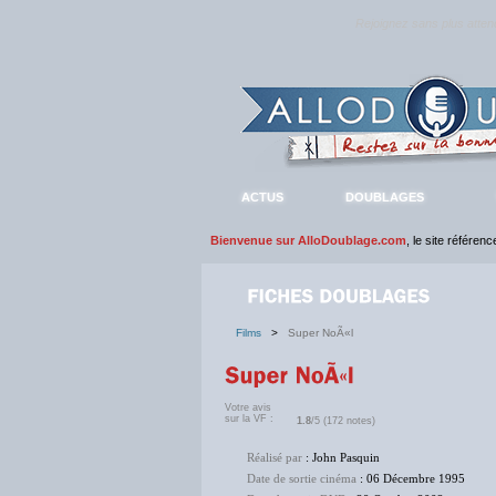
Rejoignez sans plus atte
ACTUS
DOUBLAGES
Bienvenue sur AlloDoublage.com
, le site référen
Films
>
Super NoÃ«l
Votre avis
sur la VF :
1.8
/5 (172 notes)
Réalisé par
: John Pasquin
Date de sortie cinéma
: 06 Décembre 1995