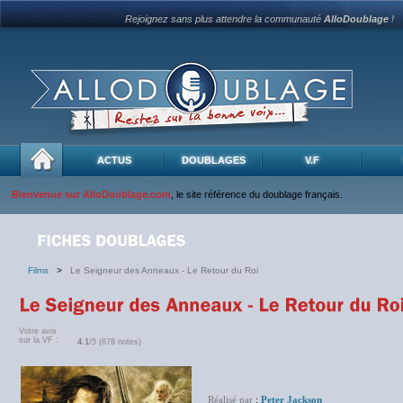
Rejoignez sans plus attendre la communauté
AlloDoublage
!
ACTUS
DOUBLAGES
V.F
Bienvenue sur AlloDoublage.com
, le site référence du doublage français.
Films
>
Le Seigneur des Anneaux - Le Retour du Roi
Votre avis
sur la VF :
4.1
/5 (678 notes)
Réalisé par
:
Peter Jackson