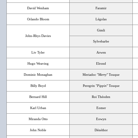
David Wenham
Faramir
Orlando Bloom
Légolas
Gimli
John-Rhys Davies
Sylvebarbe
Liv Tyler
Arwen
Hugo Weaving
Elrond
Dominic Monaghan
Meriadoc "
Merry
" Touque
Billy Boyd
Peregrin "
Pippin
" Touque
Bernard Hill
Roi Théoden
Karl Urban
Eomer
Miranda Otto
Eowyn
John Noble
Dénéthor