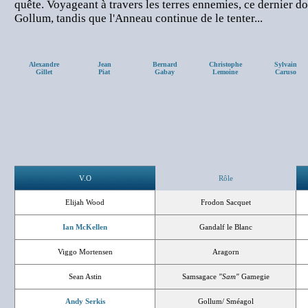
quête. Voyageant à travers les terres ennemies, ce dernier do
Gollum, tandis que l'Anneau continue de le tenter...
Alexandre
Jean
Bernard
Christophe
Sylvain
Gillet
Piat
Gabay
Lemoine
Caruso
V.O
Rôle
Elijah Wood
Frodon Sacquet
Ian McKellen
Gandalf le Blanc
Viggo Mortensen
Aragorn
Sean Astin
Samsagace
"Sam"
Gamegie
Andy Serkis
Gollum/ Sméagol