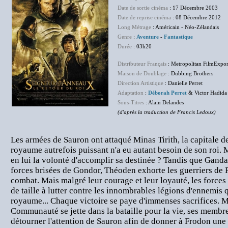
Date de sortie cinéma
: 17 Décembre 2003
Date de reprise cinéma
: 08 Décembre 2012
Long Métrage
: Américain - Néo-Zélandais
Genre
:
Aventure
-
Fantastique
Durée
: 03h20
Distributeur Français
: Metropolitan FilmExpor
Maison de Doublage
: Dubbing Brothers
Direction Artistique
: Danielle Perret
Adaptation
:
Déborah Perret
& Victor Hadida
Sous-Titres
: Alain Delandes
(d'après la traduction de Francis Ledoux)
Les armées de Sauron ont attaqué Minas Tirith, la capitale 
royaume autrefois puissant n'a eu autant besoin de son roi. 
en lui la volonté d'accomplir sa destinée ? Tandis que Gandal
forces brisées de Gondor, Théoden exhorte les guerriers de 
combat. Mais malgré leur courage et leur loyauté, les force
de taille à lutter contre les innombrables légions d'ennemis q
royaume... Chaque victoire se paye d'immenses sacrifices. Ma
Communauté se jette dans la bataille pour la vie, ses membre
détourner l'attention de Sauron afin de donner à Frodon une