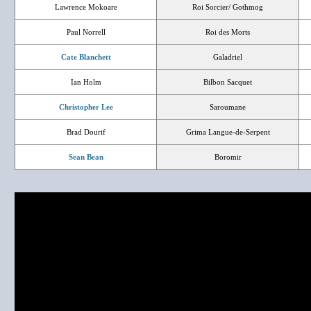
Lawrence Mokoare
Roi Sorcier/ Gothmog
Paul Norrell
Roi des Morts
Cate Blanchett
Galadriel
Ian Holm
Bilbon Sacquet
Christopher Lee
Saroumane
Brad Dourif
Grima Langue-de-Serpent
Sean Bean
Boromir