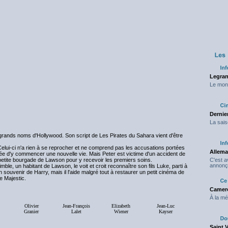
Legran
Le mond
Dernier
La sais
s grands noms d'Hollywood. Son script de Les Pirates du Sahara vient d'être
lui-ci n'a rien à se reprocher et ne comprend pas les accusations portées
Allema
 l'idée d'y commencer une nouvelle vie. Mais Peter est victime d'un accident de
a petite bourgade de Lawson pour y recevoir les premiers soins.
C'est 
annonç
rimble, un habitant de Lawson, le voit et croit reconnaître son fils Luke, parti à
 souvenir de Harry, mais il l'aide malgré tout à restaurer un petit cinéma de
e Majestic.
Camero
À la mé
Olivier
Jean-François
Elizabeth
Jean-Luc
Granier
Lalet
Wiener
Kayser
Saint 