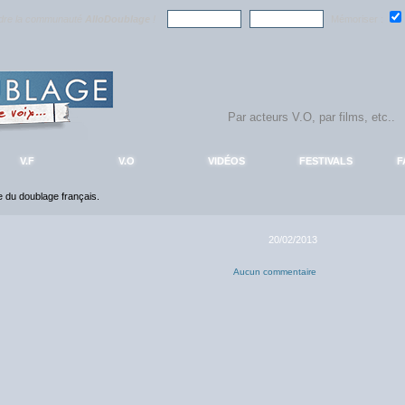
ndre la communauté
AlloDoublage
!
Mémoriser :
V.F
V.O
VIDÉOS
FESTIVALS
F
ce du doublage français.
20/02/2013
Aucun commentaire