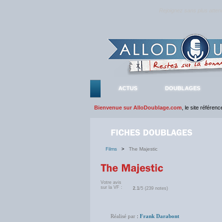
Rejoignez sans plus atte
ACTUS
DOUBLAGES
Bienvenue sur AlloDoublage.com
, le site référen
Films
>
The Majestic
Votre avis
sur la VF :
2.1
/5 (239 notes)
Réalisé par
:
Frank Darabont