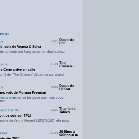
Deces de
22/05/2025
Eric
d, voix de Vegeta & Seiya
e du doublage français est en deuil suite...
The
11/04/2025
Chosen -
e Cene arrive en salle
on 5 de "The Chosen" débarque sur grand...
Deces de
09/01/2025
Benoit
ne, voix de Morgan Freeman
avec une immense tristesse que nous vous
ons...
Titanic de
23/06/2024
James
n, ce soir sur TF1!
moire de Jenny Gérard (1933/2020), elle nous...
20 films a
14/02/2024
voir pour la
Valentin 2024