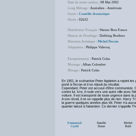
Date de sortie cinéma
: 08 Mai 2002
Long Métrage
: Australien - Américain
Genre
:
Comédie dramatique
Durée
: 02h32
Distributeur Français
: Warner Bros France
Maison de Doublage
: Dubbing Brothers
Direction Artistique
:
Michel Derain
Adaptation
: Philippe Videcoq
Enregistrement
: Patrick Colas
Montage
: Alban Colombet
Mixage
: Patrick Colas
En 1951, le scénariste Peter Appleton a rejoint le
porté à l'écran et il se réjouit du résultat.
Cependant, Peter est accusé d'être communiste. Ce
contre lui. Ivre, il roule vers une autre ville avec
voiture. Il est transporté de toute urgence dans l
A son réveil, il ne se rappelle plus de rien. Harry T
la guerre quelques années plus tôt. Peter n'a aucun
quartier laissé à l'abandon. Ce dernier s'appelle Th
Emmanuel
Danièle
Michel
Curtil
Douet
Ruhl