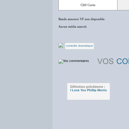
Cliff Curtis
Bande annonce VF non disponible.
Aucun média associé.
comedie dramatique
Définition précédente :
I Love You Phillip Morris