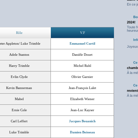
En ce j
2024!
Toute l
heureus
Rôle
V.F
eter Appleton/ Luke Trimble
Emmanuel Curtil
Joyeux 
Adele Stanton
Danièle Douet
Harry Trimble
Michel Ruhl
chambr
À la mé
Evlin Clyde
Olivier Garnier
Kevin Bannerman
Jean-François Lalet
revien
À la mé
Mabel
Elizabeth Wiener
Ernie Cole
Jean-Luc Kayser
Carl Leffert
Jacques Bouanich
Luke Trimble
Damien Boisseau