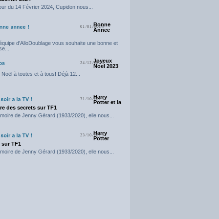
our du 14 Février 2024, Cupidon nous...
Bonne
01/01/2024
Annee
'équipe d'AlloDoublage vous souhaite une bonne et
e...
Joyeux
24/12/2023
Noel 2023
Noël à toutes et à tous! Déjà 12...
Harry
31/10/2023
Potter et la
e des secrets sur TF1
moire de Jenny Gérard (1933/2020), elle nous...
Harry
23/10/2023
Potter
t sur TF1
moire de Jenny Gérard (1933/2020), elle nous...