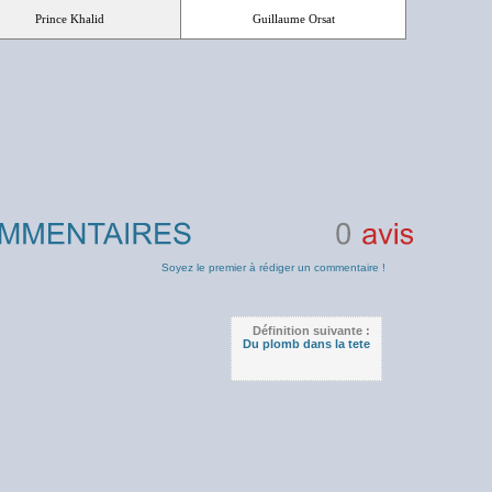
Prince Khalid
Guillaume Orsat
0
avis
Soyez le premier à rédiger un commentaire !
Définition suivante :
Du plomb dans la tete