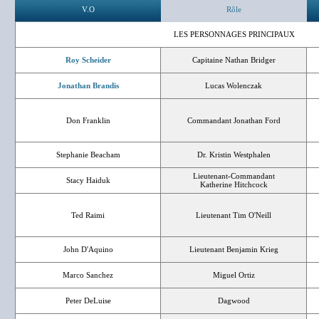
V.O
Rôle
LES PERSONNAGES PRINCIPAUX
Roy Scheider
Capitaine Nathan Bridger
Jonathan Brandis
Lucas Wolenczak
Don Franklin
Commandant Jonathan Ford
Stephanie Beacham
Dr. Kristin Westphalen
Lieutenant-Commandant
Stacy Haiduk
Katherine Hitchcock
Ted Raimi
Lieutenant Tim O'Neill
John D'Aquino
Lieutenant Benjamin Krieg
Marco Sanchez
Miguel Ortiz
Peter DeLuise
Dagwood