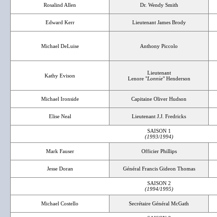
Rosalind Allen
Dr. Wendy Smith
Edward Kerr
Lieutenant James Brody
Michael DeLuise
Anthony Piccolo
Lieutenant
Kathy Evison
Lenore "
Lonnie
" Henderson
Michael Ironside
Capitaine Oliver Hudson
Elise Neal
Lieutenant J.J. Fredricks
SAISON 1
(1993/1994)
Mark Fauser
Officier Phillips
Jesse Doran
Général Francis Gideon Thomas
SAISON 2
(1994/1995)
Michael Costello
Secrétaire Général McGath