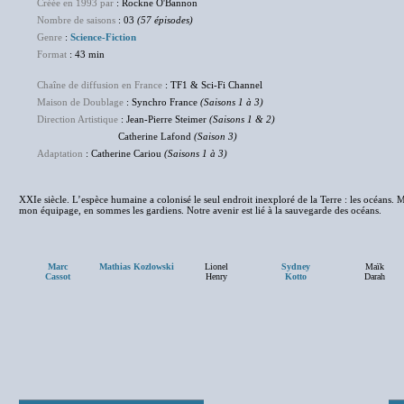
Créée en 1993 par
: Rockne O'Bannon
Nombre de saisons
: 03
(57 épisodes)
Genre
:
Science-Fiction
Format
: 43 min
Chaîne de diffusion en France
: TF1 & Sci-Fi Channel
Maison de Doublage
: Synchro France
(Saisons 1 à 3)
Direction Artistique
: Jean-Pierre Steimer
(Saisons 1 & 2)
Catherine Lafond
(Saison 3)
Adaptation
: Catherine Cariou
(Saisons 1 à 3)
XXIe siècle. L’espèce humaine a colonisé le seul endroit inexploré de la Terre : les océans
mon équipage, en sommes les gardiens. Notre avenir est lié à la sauvegarde des océans.
Marc
Mathias Kozlowski
Lionel
Sydney
Maïk
Cassot
Henry
Kotto
Darah