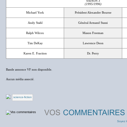
SAISON 3
(1995/1996)
Michael York
Président Alexander Bourne
Andy Stahl
Général Armand Stassi
Ralph Wilcox
Mason Freeman
Tim DeKay
Lawrence Deon
Karen E. Fraction
Dr. Perry
Bande annonce VF non disponible.
Aucun média associé.
science-fiction
Soyez l