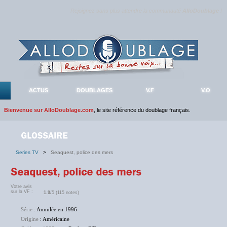
Rejoignez sans plus attendre la communauté
AlloDoublage
!
ACTUS
DOUBLAGES
V.F
V.O
Bienvenue sur AlloDoublage.com
, le site référence du doublage français.
Series TV
>
Seaquest, police des mers
Votre avis
sur la VF :
1.9
/5 (115 notes)
Série
: Annulée en 1996
Origine
: Américaine