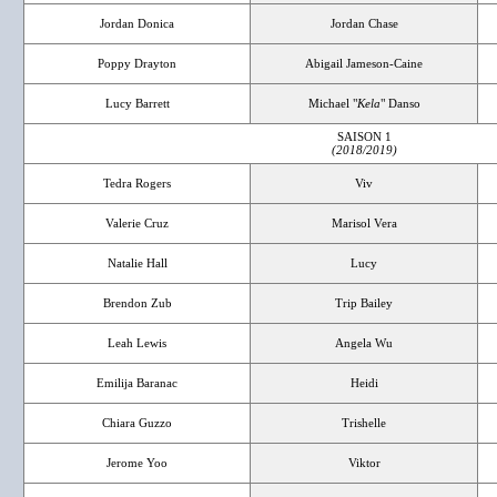
Jordan Donica
Jordan Chase
Poppy Drayton
Abigail Jameson-Caine
Lucy Barrett
Michael "
Kela
" Danso
SAISON 1
(2018/2019)
Tedra Rogers
Viv
Valerie Cruz
Marisol Vera
Natalie Hall
Lucy
Brendon Zub
Trip Bailey
Leah Lewis
Angela Wu
Emilija Baranac
Heidi
Chiara Guzzo
Trishelle
Jerome Yoo
Viktor