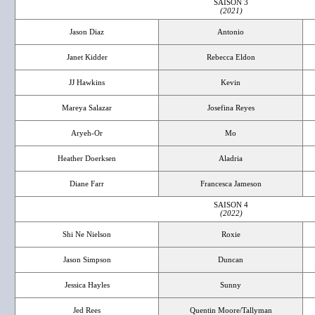
SAISON 3
(2021)
Jason Diaz
Antonio
Janet Kidder
Rebecca Eldon
JJ Hawkins
Kevin
Mareya Salazar
Josefina Reyes
Aryeh-Or
Mo
Heather Doerksen
Aladria
Diane Farr
Francesca Jameson
SAISON 4
(2022)
Shi Ne Nielson
Roxie
Jason Simpson
Duncan
Jessica Hayles
Sunny
Jed Rees
Quentin Moore/Tallyman