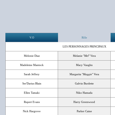
V.O
Rôle
LES PERSONNAGES PRINCIPAUX
Melonie Diaz
Melanie "
Mel
" Vera
Madeleine Mantock
Macy Vaughn
Sarah Jeffery
Margarita "
Maggie
" Vera
Ser'Darius Blain
Galvin Burdette
Ellen Tamaki
Niko Hamada
Rupert Evans
Harry Greenwood
Nick Hargrove
Parker Caine