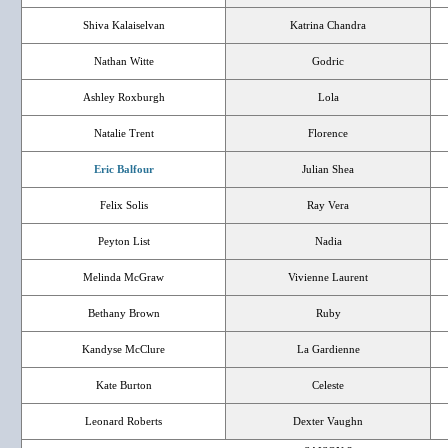
Shiva Kalaiselvan
Katrina Chandra
Nathan Witte
Godric
Ashley Roxburgh
Lola
Natalie Trent
Florence
Eric Balfour
Julian Shea
Felix Solis
Ray Vera
Peyton List
Nadia
Melinda McGraw
Vivienne Laurent
Bethany Brown
Ruby
Kandyse McClure
La Gardienne
Kate Burton
Celeste
Leonard Roberts
Dexter Vaughn