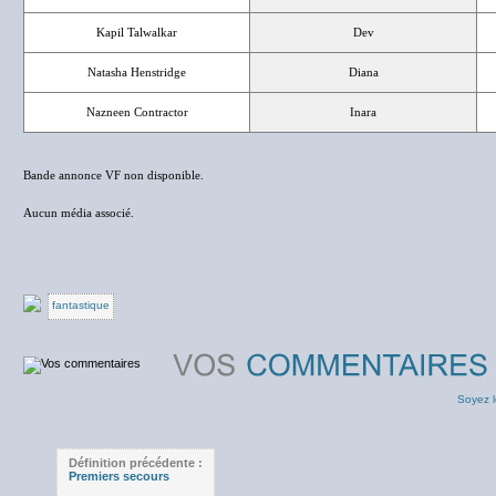
Kapil Talwalkar
Dev
Natasha Henstridge
Diana
Nazneen Contractor
Inara
Bande annonce VF non disponible.
Aucun média associé.
fantastique
Soyez l
Définition précédente :
Premiers secours