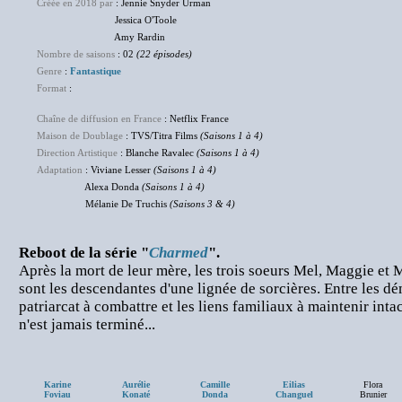
Créée en 2018 par
: Jennie Snyder Urman
Jessica O'Toole
Amy Rardin
Nombre de saisons
: 02
(22 épisodes)
Genre
:
Fantastique
Format
:
Chaîne de diffusion en France
: Netflix France
Maison de Doublage
: TVS/Titra Films
(Saisons 1 à 4)
Direction Artistique
: Blanche Ravalec
(Saisons 1 à 4)
Adaptation
: Viviane Lesser
(Saisons 1 à 4)
Alexa Donda
(Saisons 1 à 4)
Mélanie De Truchis
(Saisons 3 & 4)
Reboot de la série "
Charmed
".
Après la mort de leur mère, les trois soeurs Mel, Maggie et
sont les descendantes d'une lignée de sorcières. Entre les d
patriarcat à combattre et les liens familiaux à maintenir intac
n'est jamais terminé...
Karine
Aurélie
Camille
Eilias
Flora
Foviau
Konaté
Donda
Changuel
Brunier