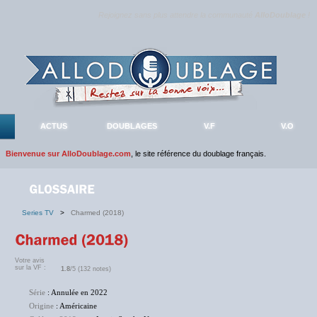
Rejoignez sans plus attendre la communauté
AlloDoublage
!
ACTUS
DOUBLAGES
V.F
V.O
Bienvenue sur AlloDoublage.com
, le site référence du doublage français.
Series TV
>
Charmed (2018)
Votre avis
sur la VF :
1.8
/5 (132 notes)
Série
: Annulée en 2022
Origine
: Américaine