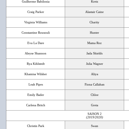
Guilherme Babilonia
Kretz
Craig Parker
Alastair Caine
Virginia Williams
Charity
Constantine Rousouli
Hunter
Eva La Dare
Mama Roz
Aleyse Shannon
Jada Shields
Rya Kihlstedt
Julia Wagner
Khamisa Wilsher
Aliya
Leah Pipes
Fiona Callahan
Emily Bader
Chloe
Carlena Britch
Greta
SAISON 2
(2019/2020)
Christin Park
Swan