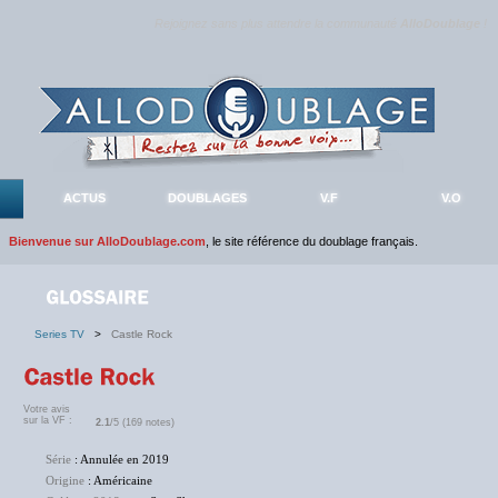
Rejoignez sans plus attendre la communauté
AlloDoublage
!
ACTUS
DOUBLAGES
V.F
V.O
Bienvenue sur AlloDoublage.com
, le site référence du doublage français.
Series TV
>
Castle Rock
Votre avis
sur la VF :
2.1
/5 (169 notes)
Série
: Annulée en 2019
Origine
: Américaine