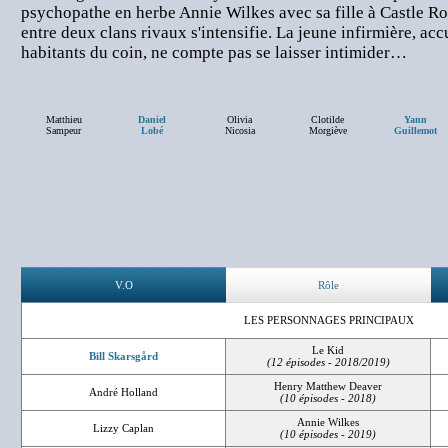
psychopathe en herbe Annie Wilkes avec sa fille à Castle Ro
entre deux clans rivaux s'intensifie. La jeune infirmière, acc
habitants du coin, ne compte pas se laisser intimider…
Matthieu
Daniel
Olivia
Clotilde
Yann
Sampeur
Lobé
Nicosia
Morgiève
Guillemot
V.O
Rôle
LES PERSONNAGES PRINCIPAUX
Le Kid
Bill Skarsgård
(12 épisodes - 2018/2019)
Henry Matthew Deaver
André Holland
(10 épisodes - 2018)
Annie Wilkes
Lizzy Caplan
(10 épisodes - 2019)