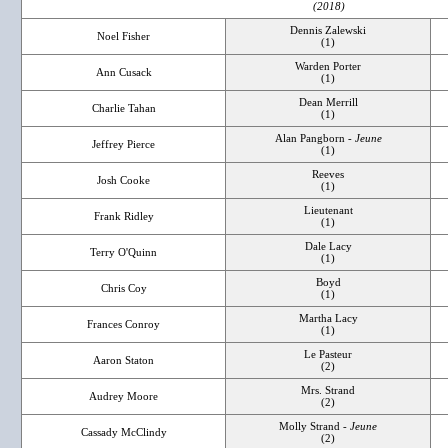
(2018)
Dennis Zalewski
Noel Fisher
(1)
Warden Porter
Ann Cusack
(1)
Dean Merrill
Charlie Tahan
(1)
Alan Pangborn -
Jeune
Jeffrey Pierce
(1)
Reeves
Josh Cooke
(1)
Lieutenant
Frank Ridley
(1)
Dale Lacy
Terry O'Quinn
(1)
Boyd
Chris Coy
(1)
Martha Lacy
Frances Conroy
(1)
Le Pasteur
Aaron Staton
(2)
Mrs. Strand
Audrey Moore
(2)
Molly Strand -
Jeune
Cassady McClindy
(2)