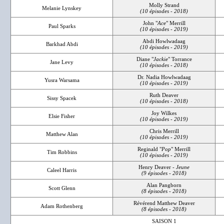
Molly Strand
Melanie Lynskey
(10 épisodes - 2018)
John "
Ace
" Merrill
Paul Sparks
(10 épisodes - 2019)
Abdi Howlwadaag
Barkhad Abdi
(10 épisodes - 2019)
Diane "
Jackie
" Torrance
Jane Levy
(10 épisodes - 2018)
Dr. Nadia Howlwadaag
Yusra Warsama
(10 épisodes - 2019)
Ruth Deaver
Sissy Spacek
(10 épisodes - 2018)
Joy Wilkes
Elsie Fisher
(10 épisodes - 2019)
Chris Merrill
Matthew Alan
(10 épisodes - 2019)
Reginald "
Pop
" Merrill
Tim Robbins
(10 épisodes - 2019)
Henry Deaver -
Jeune
Caleel Harris
(9 épisodes - 2018)
Alan Pangborn
Scott Glenn
(8 épisodes - 2018)
Révérend Matthew Deaver
Adam Rothenberg
(8 épisodes - 2018)
SAISON 1