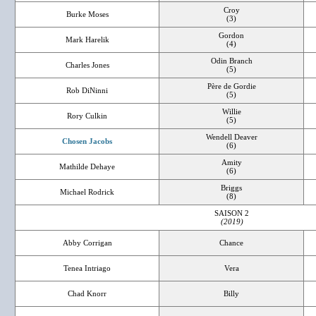
Croy
Burke Moses
(3)
Gordon
Mark Harelik
(4)
Odin Branch
Charles Jones
(5)
Père de Gordie
Rob DiNinni
(5)
Willie
Rory Culkin
(5)
Wendell Deaver
Chosen Jacobs
(6)
Amity
Mathilde Dehaye
(6)
Briggs
Michael Rodrick
(8)
SAISON 2
(2019)
Abby Corrigan
Chance
Tenea Intriago
Vera
Chad Knorr
Billy