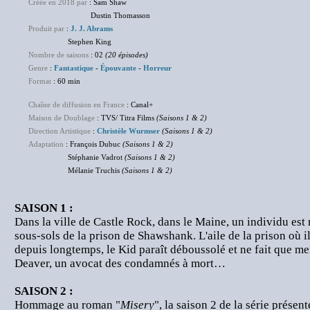
Créée en 2018 par
: Sam Shaw
Dustin Thomasson
Produit par
:
J. J. Abrams
Stephen King
Nombre de saisons
: 02
(20 épisodes)
Genre
:
Fantastique
-
Épouvante
-
Horreur
Format
: 60 min
Chaîne de diffusion en France
: Canal+
Maison de Doublage
: TVS/ Titra Films
(Saisons 1 & 2)
Direction Artistique
:
Christèle Wurmser
(Saisons 1 & 2)
Adaptation
: François Dubuc
(Saisons 1 & 2)
Stéphanie Vadrot
(Saisons 1 & 2)
Mélanie Truchis
(Saisons 1 & 2)
SAISON 1 :
Dans la ville de Castle Rock, dans le Maine, un individu est
sous-sols de la prison de Shawshank. L'aile de la prison où i
depuis longtemps, le Kid paraît déboussolé et ne fait que m
Deaver, un avocat des condamnés à mort…
SAISON 2 :
Hommage au roman "
Misery
", la saison 2 de la série présent