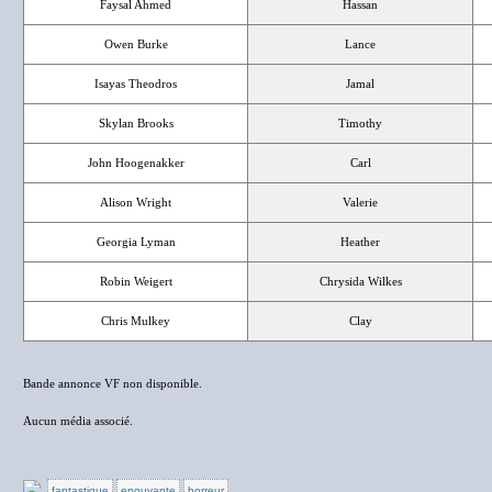
Faysal Ahmed
Hassan
Owen Burke
Lance
Isayas Theodros
Jamal
Skylan Brooks
Timothy
John Hoogenakker
Carl
Alison Wright
Valerie
Georgia Lyman
Heather
Robin Weigert
Chrysida Wilkes
Chris Mulkey
Clay
Bande annonce VF non disponible.
Aucun média associé.
fantastique
epouvante
horreur