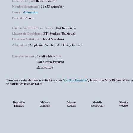
Créée 2017 par
: Richard Weston
Nombre de saisons
: 01
(13 épisodes)
Genre
:
Animation
Format
: 26 min
Chaîne de diffusion en France
: Netflix France
Maison de Doublage
: BTI Studios
(Belgique)
Direction Artistique
: David Macaluso
Adaptation
: Stéphanie Ponchon & Thierry Renucci
Enregistrements
: Camille Manchon
Louis Potin-Paraisot
Mathieu Lits
Dans cette suite du dessin animé à succès "
Le Bus Magique
", la sœur de Mlle Bille-en-Tête e
scientifiques les plus folles.
Raphaëlle
Mélanie
Déborah
Marielle
Béatrice
Bruneau
Dermont
Rouach
Ostrowski
Wegnez