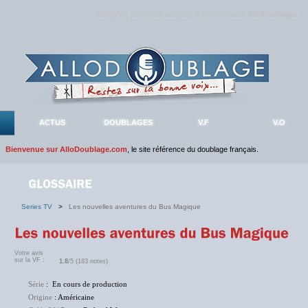
Rejoignez sans plus attendre la communauté
AlloDoublage
!
ACTUS
DOUBLAGES
V.F
V.O
Bienvenue sur AlloDoublage.com
, le site référence du doublage français.
Series TV
>
Les nouvelles aventures du Bus Magique
Votre avis
sur la VF :
1.8
/5 (183 notes)
Série
: En cours de production
Origine
: Américaine