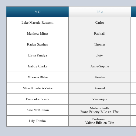
V.O
Rôle
Leke Maceda-Rustecki
Carlos
Matthew Mintz
Raphaël
Kaden Stephen
Thomas
Birva Pandya
Jioty
Gabby Clarke
Anne-Sophie
Mikaela Blake
Keesha
Miles Koseleci-Vieira
Arnaud
Franciska Friede
Véronique
Mademoiselle
Kate McKinnon
Fiona Felicity Bille-en-Tête
Professeur
Lily Tomlin
Valérie Bille-en-Tête