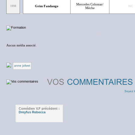
Mercedes Colomar/
Grim Fandango
NC
1998
Mèche
NC
Aucun média associé.
anne jolivet
Soyez l
Comédien V.F précédent :
Dreyfus Rebecca