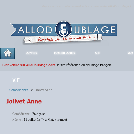
Rejoignez sans plus attendre la communauté
AlloDoublage
!
ACTUS
DOUBLAGES
V.F
V.O
Bienvenue sur AlloDoublage.com
, le site référence du doublage français.
Comediennes
>
Jolivet Anne
Comédienne
: Française
Née le
: 11 Juillet 1947 à Metz (France)