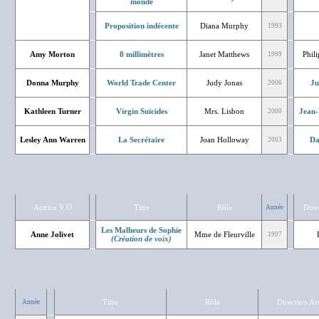
monde
Proposition indécente
Diana Murphy
1993
Amy Morton
8 millimètres
Janet Matthews
Phil
1999
Donna Murphy
World Trade Center
Judy Jonas
Ju
2006
Kathleen Turner
Virgin Suicides
Mrs. Lisbon
Jean-
2000
Lesley Ann Warren
La Secrétaire
Joan Holloway
Da
2003
Actrice V.O
Titre
Rôle
Dire
Année
Les Malheurs de Sophie
Anne Jolivet
Mme de Fleurville
1997
(Création de voix)
Titre
Rôle
Direction Art
Année