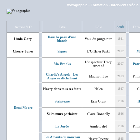
Voxographie
-
Formation
-
Interview / Média
Actrice V.O
Titre
Rôle
Dire
Année
Dans la peau d'une
Linda Gary
Voix du purgatoire
1991
blonde
Cherry Jones
Signes
L'Officier Paski
Mi
2002
L'inspecteur Tracy
Mr. Brooks
Patr
2007
Atwood
Charlie's Angels - Les
Madison Lee
Phil
2003
Anges se déchaînent
Harry dans tous ses états
Helen
G
1997
Striptease
Erin Grant
H
1996
Demi Moore
Si les murs parlaient
Claire Donnelly
1996
La Jurée
Annie Laird
Phil
1996
Les Amants du nouveau
Hester Prynne
1995