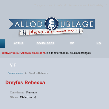
Rejoignez sans plus attendre la communauté
AlloDoublage
!
ACTUS
DOUBLAGES
V.F
V.O
Bienvenue sur AlloDoublage.com
, le site référence du doublage français.
Comediennes
>
Dreyfus Rebecca
Comédienne
: Française
Née en
: 1975 (France)