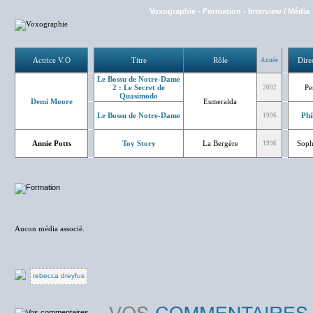
Voxographie
-
Formation
-
Interview / Média
Actrice V.O
Titre
Rôle
Dire
Année
Le Bossu de Notre-Dame
2 : Le Secret de
Pe
2002
Quasimodo
Demi Moore
Esmeralda
Le Bossu de Notre-Dame
Phi
1996
Annie Potts
Toy Story
La Bergère
Soph
1996
NC
Aucun média associé.
rebecca dreyfus