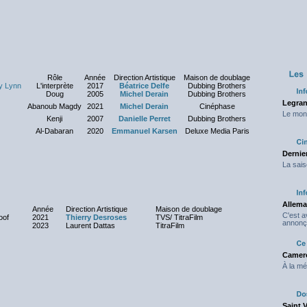
Rôle
Année
Direction Artistique
Maison de doublage
ly Lynn
L'interprète
2017
Béatrice Delfe
Dubbing Brothers
Doug
2005
Michel Derain
Dubbing Brothers
Legran
Abanoub Magdy
2021
Michel Derain
Cinéphase
Le mond
Kenji
2007
Danielle Perret
Dubbing Brothers
Al-Dabaran
2020
Emmanuel Karsen
Deluxe Media Paris
Dernier
La sais
Allema
Année
Direction Artistique
Maison de doublage
C'est 
oof
2021
Thierry Desroses
TVS/ TitraFilm
annonç
2023
Laurent Dattas
TitraFilm
Camero
À la mé
Saint 