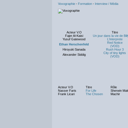
Voxographie
-
Formation
-
Interview / Média
Acteur V.O
Titre
Fajer Al-Kaisi
Un jour dans la vie de Bil
Yusuf Gatewood
L'interprete
Red Notice
Ethan Herschenfeld
(VOD)
Hiroyuki Sanada
Rush Hour 3
City of tiny lights
Alexander Siddig
(VOD)
Acteur V.O
Titre
Rôle
Nasser Faris
For Life
Sherwin Mal
Frank Licari
The Chosen
Machir