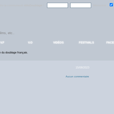
ndre la communauté
AlloDoublage
!
Mémoriser :
V.F
V.O
VIDÉOS
FESTIVALS
FAC
ce du doublage français.
15/08/2023
Aucun commentaire