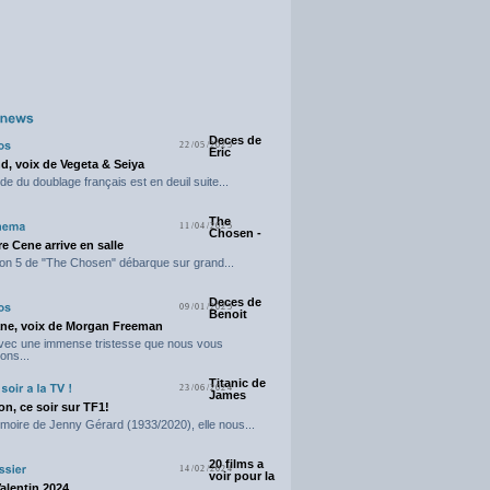
Deces de
22/05/2025
Eric
d, voix de Vegeta & Seiya
e du doublage français est en deuil suite...
The
11/04/2025
Chosen -
e Cene arrive en salle
on 5 de "The Chosen" débarque sur grand...
Deces de
09/01/2025
Benoit
ne, voix de Morgan Freeman
avec une immense tristesse que nous vous
ons...
Titanic de
23/06/2024
James
n, ce soir sur TF1!
moire de Jenny Gérard (1933/2020), elle nous...
20 films a
14/02/2024
voir pour la
Valentin 2024