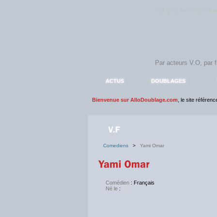
Rejoignez sans plus atte
ACTUS
DOUBLAGES
Bienvenue sur AlloDoublage.com
, le site référen
Comediens
>
Yami Omar
Comédien
: Français
Né le
:
NC