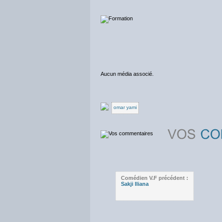
Aucun média associé.
omar yami
Comédien V.F précédent :
Sakji Iliana