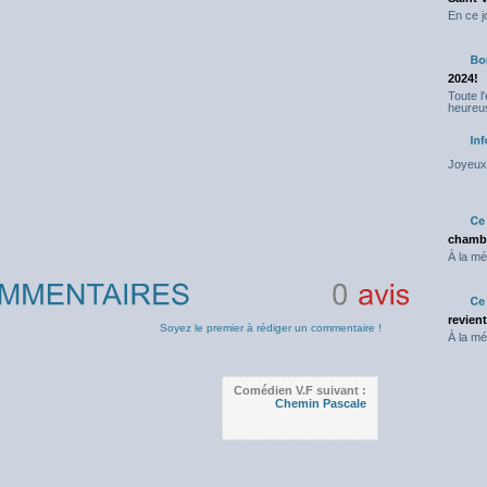
En ce j
2024!
NC
Toute l
heureus
Joyeux 
chambr
À la mé
revien
0
avis
Soyez le premier à rédiger un commentaire !
À la mé
Comédien V.F suivant :
Chemin Pascale