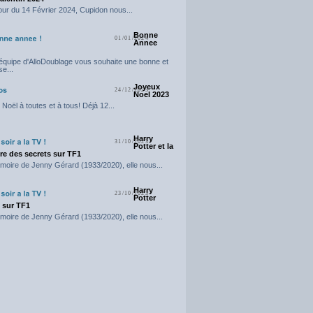
our du 14 Février 2024, Cupidon nous...
Bonne
01/01/2024
Annee
'équipe d'AlloDoublage vous souhaite une bonne et
e...
Joyeux
24/12/2023
Noel 2023
Noël à toutes et à tous! Déjà 12...
Harry
31/10/2023
Potter et la
e des secrets sur TF1
moire de Jenny Gérard (1933/2020), elle nous...
Harry
23/10/2023
Potter
t sur TF1
moire de Jenny Gérard (1933/2020), elle nous...