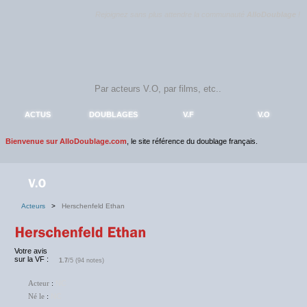
Rejoignez sans plus attendre la communauté
AlloDoublage
!
ACTUS
DOUBLAGES
V.F
V.O
Bienvenue sur AlloDoublage.com
, le site référence du doublage français.
Acteurs
>
Herschenfeld Ethan
Votre avis
sur la VF :
1.7
/5 (94 notes)
Acteur
:
NC
Né le
:
NC