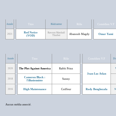
Titre
Rôle
Comédien V.F
Année
Réalisateur
Red Notice
Rawson Marshall
Abanoub Magdy
Omar Yami
2021
(VOD)
Thurber
Titre
Rôle
Comédien V.F
Année
Di
The Plot Against America
Rabbi Prinz
2020
Jean-Luc Atlan
Cameron Black :
Sunny
2018
l'illusionniste
High Maintenance
Coiffeur
Rody Benghezala
2016
S
Aucun média associé.