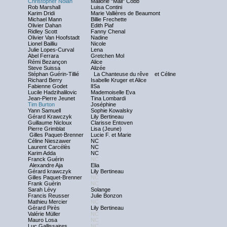
Christopher Nolan
Mallorie "Mall" Cobb
Rob Marshall
Luisa Contini
Karim Dridi
Marie Vallières de Beaumont
Michael Mann
Billie Frechette
Olivier Dahan
Edith Piaf
Ridley Scott
Fanny Chenal
Olivier Van Hoofstadt
Nadine
Lionel Bailliu
Nicole
Julie Lopes-Curval
Lena
Abel Ferrara
Gretchen Mol
Rémi Bezançon
Alice
Steve Suissa
Alizée
Stéphan Guérin-Tillié
La Chanteuse du rêve et Céline
Richard Berry
Isabelle Kruger et Alice
Fabienne Godet
lISa
Lucile Hadzihalilovic
Mademoiselle Eva
Jean-Pierre Jeunet
Tina Lombardi
Tim Burton
Joséphine
Yann Samuell
Sophie Kowalsky
Gérard Krawczyk
Lily Bertineau
Guillaume Nicloux
Clarisse Entoven
Pierre Grimblat
Lisa (Jeune)
Gilles Paquet-Brenner
Lucie F. et Marie
Céline Nieszawer
NC
Laurent Carcélès
NC
Karim Adda
NC
Franck Guérin
NC
Alexandre Aja
Elia
Gérard krawczyk
Lily Bertineau
Gilles Paquet-Brenner
NC
Frank Guérin
NC
Sarah Lévy
Solange
Francis Reusser
Julie Bonzon
Mathieu Mercier
NC
Gérard Pirès
Lily Bertineau
Valérie Müller
NC
Mauro Losa
NC
Luc Gallissaires
NC