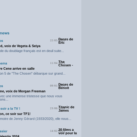
Deces de
22/05/2025
Eric
d, voix de Vegeta & Seiya
e du doublage français est en deuil suite...
The
11/04/2025
Chosen -
e Cene arrive en salle
on 5 de "The Chosen" débarque sur grand...
Deces de
09/01/2025
Benoit
ne, voix de Morgan Freeman
avec une immense tristesse que nous vous
ons...
Titanic de
23/06/2024
James
n, ce soir sur TF1!
moire de Jenny Gérard (1933/2020), elle nous...
20 films a
14/02/2024
voir pour la
Valentin 2024