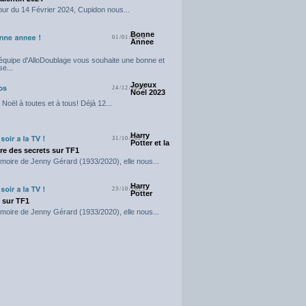
our du 14 Février 2024, Cupidon nous...
Bonne
01/01/2024
Annee
'équipe d'AlloDoublage vous souhaite une bonne et
e...
Joyeux
24/12/2023
Noel 2023
Noël à toutes et à tous! Déjà 12...
Harry
31/10/2023
Potter et la
e des secrets sur TF1
moire de Jenny Gérard (1933/2020), elle nous...
Harry
23/10/2023
Potter
t sur TF1
moire de Jenny Gérard (1933/2020), elle nous...