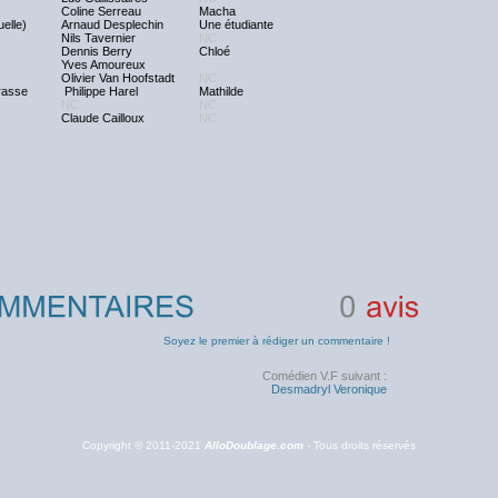
Coline Serreau
Macha
elle)
Arnaud Desplechin
Une étudiante
Nils Tavernier
NC
Dennis Berry
Chloé
Yves Amoureux
NC
Olivier Van Hoofstadt
NC
brasse
Philippe Harel
Mathilde
NC
NC
Claude Cailloux
NC
0
avis
Soyez le premier à rédiger un commentaire !
Comédien V.F suivant :
Desmadryl Veronique
Copyright © 2011-2021
AlloDoublage.com
- Tous droits réservés