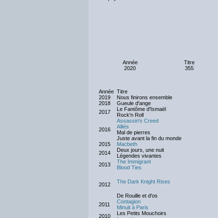
Année
Titre
2020
355
Année
Titre
2019
Nous finirons ensemble
2018
Gueule d'ange
Le Fantôme d'Ismaël
2017
Rock'n Roll
Assassin's Creed
Alliés
2016
Mal de pierres
Juste avant la fin du monde
2015
Macbeth
Deux jours, une nuit
2014
Légendes vivantes
The Immigrant
2013
Blood Ties
The Dark Knight Rises
2012
De Rouille et d'os
Contagion
2011
Minuit à Paris
Les Petits Mouchoirs
2010