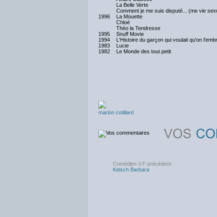
La Belle Verte
Comment je me suis disputé... (me vie sexu
1996
La Mouette
Chloé
Théo la Tendresse
1995
Snuff Movie
1994
L'Histoire du garçon qui voulait qu'on l'em
1983
Lucie
1982
Le Monde des tout petit
marion cotillard
Comédien V.F précédent :
Kelsch Barbara