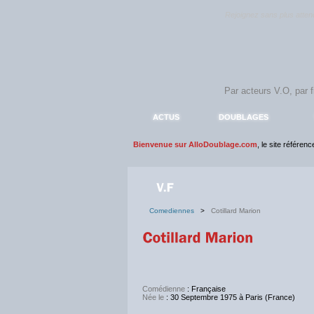
Rejoignez sans plus atte
ACTUS
DOUBLAGES
Bienvenue sur AlloDoublage.com
, le site référen
Comediennes
>
Cotillard Marion
Comédienne
: Française
Née le
: 30 Septembre 1975 à Paris (France)