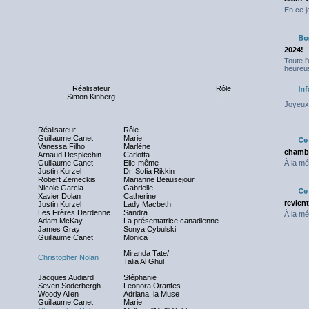
En ce j
2024!
Toute l
heureus
Réalisateur
Rôle
Simon Kinberg
NC
Joyeux 
Réalisateur
Rôle
Guillaume Canet
Marie
Vanessa Filho
Marlène
chambr
Arnaud Desplechin
Carlotta
Guillaume Canet
Elle-même
À la mé
Justin Kurzel
Dr. Sofia Rikkin
Robert Zemeckis
Marianne Beausejour
Nicole Garcia
Gabrielle
Xavier Dolan
Catherine
revien
Justin Kurzel
Lady Macbeth
Les Frères Dardenne
Sandra
À la mé
Adam McKay
La présentatrice canadienne
James Gray
Sonya Cybulski
Guillaume Canet
Monica
Miranda Tate/
Christopher Nolan
Talia Al Ghul
Jacques Audiard
Stéphanie
Seven Soderbergh
Leonora Orantes
Woody Allen
Adriana, la Muse
Guillaume Canet
Marie