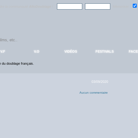
ndre la communauté
AlloDoublage
!
Mémoriser :
V.F
V.O
VIDÉOS
FESTIVALS
FAC
ce du doublage français.
03/09/2020
Aucun commentaire