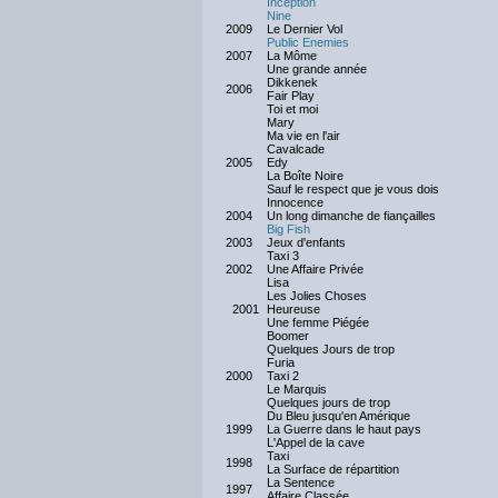
Inception
Nine
2009
Le Dernier Vol
Public Enemies
2007
La Môme
Une grande année
Dikkenek
2006
Fair Play
Toi et moi
Mary
Ma vie en l'air
Cavalcade
2005
Edy
La Boîte Noire
Sauf le respect que je vous dois
Innocence
2004
Un long dimanche de fiançailles
Big Fish
2003
Jeux d'enfants
Taxi 3
2002
Une Affaire Privée
Lisa
Les Jolies Choses
2001
Heureuse
Une femme Piégée
Boomer
Quelques Jours de trop
Furia
2000
Taxi 2
Le Marquis
Quelques jours de trop
Du Bleu jusqu'en Amérique
1999
La Guerre dans le haut pays
L'Appel de la cave
Taxi
1998
La Surface de répartition
La Sentence
1997
Affaire Classée