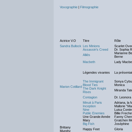
Voxographie
|
Filmographie
Actrice V.O
Titre
Rôle
Sandra Bullock
Les Minions
Scarlet Over
Assassin's Creed
Dr. Sophia R
Marianne Bea
Alliés
Berne
Macbeth
Lady Macbe
Légendes vivantes
La présenta
The Immigrant
Sonya Cybul
Blood Ties
Monica
Marion Cotillard
The Dark Knight
Miranda Tat
Rises
Contagion
Dr. Leonora
Minuit à Paris
Adriana, la
Inception
Mallorie "
Mal
Nine
Luisa Contin
Public Enemies
Billie Freche
Une Grande Année
Fanny Chen
Mary
Gratchen M
Big Fish
Joséphine
Brittany
Happy Feet
Gloria
Murphy