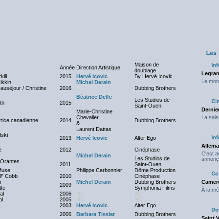
Maison de
Année
Direction Artistique
doublage
Legran
kill
2015
Hervé Icovic
By Hervé Icovic
Le mond
ikkin
Michel Derain
uséjour / Christine
2016
Dubbing Brothers
Béatrice Delfe
Les Studios de
th
2015
Saint-Ouen
Dernier
Marie-Christine
Chevalier
La sais
trice canadienne
2014
Dubbing Brothers
&
Laurent Dattas
ski
2013
Hervé Icovic
Alter Ego
Allema
e
2012
Cinéphase
C'est 
Michel Derain
Les Studios de
annonç
 Orantes
2011
Saint-Ouen
 Muse
Philippe Carbonnier
Dôme Production
l
" Cobb
2010
Cinéphase
i
Michel Derain
Dubbing Brothers
Camero
2009
tte
Symphonia Films
À la mé
al
2006
NC
NC
ol
2005
NC
NC
2003
Hervé Icovic
Alter Ego
2006
Barbara Tissier
Dubbing Brothers
Saint 