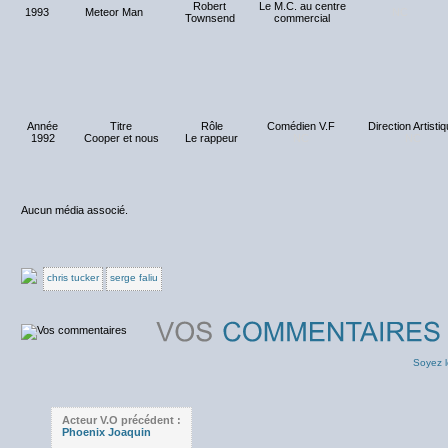
Robert
Le M.C. au centre
1993
Meteor Man
NC
Townsend
commercial
Année
Titre
Rôle
Comédien V.F
Direction Artisti
1992
Cooper et nous
Le rappeur
NC
NC
Aucun média associé.
chris tucker
serge faliu
Soyez l
Acteur V.O précédent :
Phoenix Joaquin