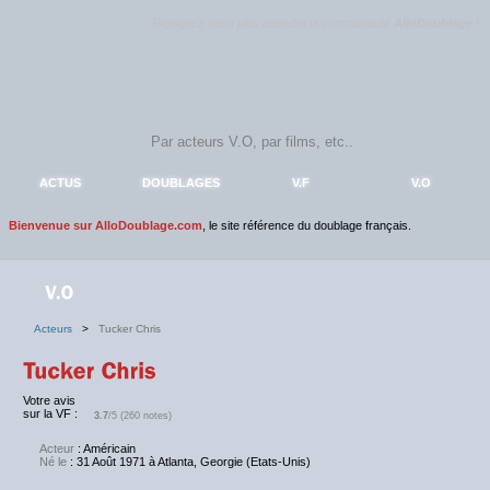
Rejoignez sans plus attendre la communauté
AlloDoublage
!
ACTUS
DOUBLAGES
V.F
V.O
Bienvenue sur AlloDoublage.com
, le site référence du doublage français.
Acteurs
>
Tucker Chris
Votre avis
sur la VF :
3.7
/5 (260 notes)
Acteur
: Américain
Né le
: 31 Août 1971 à Atlanta, Georgie (Etats-Unis)