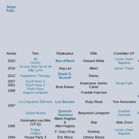
Serge
Faliu
Année
Titre
Réalisateur
Rôle
Comédien V.F
Air
Lucien Jean-
2023
Ben Affleck
Howard White
(VOD)
Baptiste
Un jour dans la vie de
2016
Ang Lee
Albert
Xavier Thiam
Billy Lynn
David O.
2012
Happiness Therapy
Danny
Russell
2007
Rush Hour 3
Inspecteur James
Serge Faliu
2001
Rush Hour 2
Brett Ratner
Carter
Rush Hour
1998
Argent comptant
Franklin Hatchett
Le Cinquième Élément
Luc Besson
Ruby Rhod
Tom Novembre
1997
Quentin
Günther
Jackie Brown
Beaumont Livingston
Tarantino
Germain
Albert Hughes
Génération sacrifiée
&
Skip
Alain Zouvi
(V.F.Q)
1995
Allen Hughes
Friday
Lucien Jean-
F. Gary Gray
Smokey
(Vidéo)
Baptiste
1994
House Party 3
Eric Meza
Johnny Booze
NC