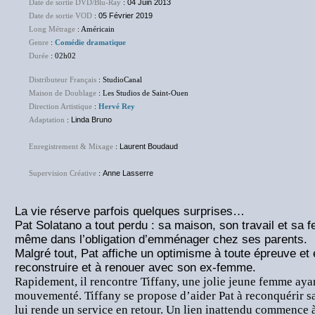
Date de sortie DVD/Blu-Ray
:
04 Juin 2013
Date de sortie VOD
:
05 Février 2019
Long Métrage
: Américain
Genre
:
Comédie dramatique
Durée
: 02h02
Distributeur Français
: StudioCanal
Maison de Doublage
: Les Studios de Saint-Ouen
Direction Artistique
:
Hervé Rey
Adaptation
:
Linda Bruno
Enregistrement & Mixage
:
Laurent Boudaud
Supervision Créative
:
Anne Lasserre
La vie réserve parfois quelques surprises…
Pat Solatano a tout perdu : sa maison, son travail et sa 
même dans l’obligation d’emménager chez ses parents.
Malgré tout, Pat affiche un optimisme à toute épreuve et
reconstruire et à renouer avec son ex-femme.
Rapidement, il rencontre Tiffany, une jolie jeune femme aya
mouvementé. Tiffany se propose d’aider Pat à reconquérir s
lui rende un service en retour. Un lien inattendu commence à