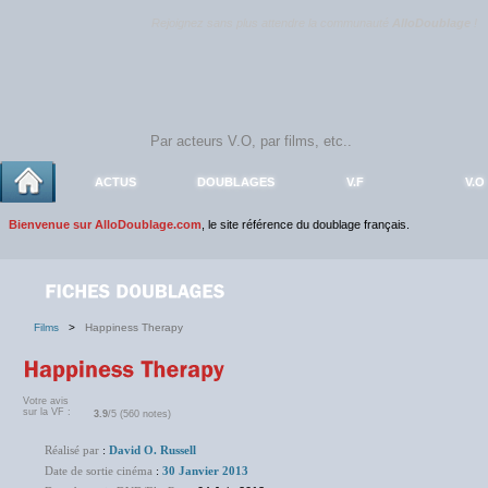
Rejoignez sans plus attendre la communauté
AlloDoublage
!
ACTUS
DOUBLAGES
V.F
V.O
Bienvenue sur AlloDoublage.com
, le site référence du doublage français.
Films
>
Happiness Therapy
Votre avis
sur la VF :
3.9
/5 (560 notes)
Réalisé par
:
David O. Russell
Date de sortie cinéma
:
30 Janvier 2013