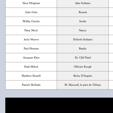
Shea Whigham
Jake Solitano
John Ortiz
Ronnie
Phillip Chorba
Jordie
Patsy Meck
Nancy
Jacki Weaver
Dolorès Solitano
Paul Herman
Randy
Anupam Kher
Dr. Cliff Patel
Dash Mihok
Officier Keogh
Matthew Russell
Ricky D'Angelo
Patrick McDade
M. Maxwell, le père de Tiffany