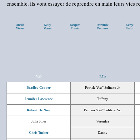
ensemble, ils vont essayer de reprendre en main leurs vies r
Alexis
Kelly
Jacques
Dorothée
Serge
Victor
Marot
Frantz
Pousseo
Faliu
V.O
Rôle
Bradley Cooper
Patrick "
Pat
" Solitano Jr.
Jennifer Lawrence
Tiffany
Robert De Niro
Patrizio "
Pat
" Solitano Sr.
Julia Stiles
Veronica
Chris Tucker
Danny