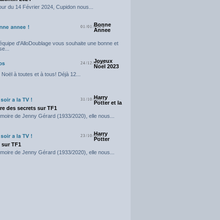
our du 14 Février 2024, Cupidon nous...
Bonne
01/01/2024
Annee
'équipe d'AlloDoublage vous souhaite une bonne et
e...
Joyeux
24/12/2023
Noel 2023
Noël à toutes et à tous! Déjà 12...
Harry
31/10/2023
Potter et la
e des secrets sur TF1
moire de Jenny Gérard (1933/2020), elle nous...
Harry
23/10/2023
Potter
t sur TF1
moire de Jenny Gérard (1933/2020), elle nous...