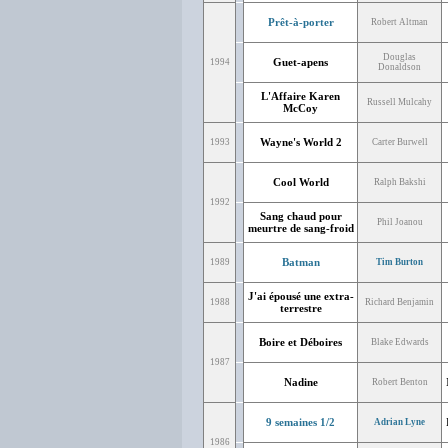
Prêt-à-porter
Robert Altman
Douglas
Guet-apens
1994
Donaldson
L'Affaire Karen
Russell Mulcahy
McCoy
Wayne's World 2
1993
Carter Burwell
Cool World
Ralph Bakshi
1992
Sang chaud pour
Phil Joanou
meurtre de sang-froid
Batman
1989
Tim Burton
J'ai épousé une extra-
1988
Richard Benjamin
terrestre
Boire et Déboires
Blake Edwards
1987
Nadine
Robert Benton
9 semaines 1/2
Adrian Lyne
1986