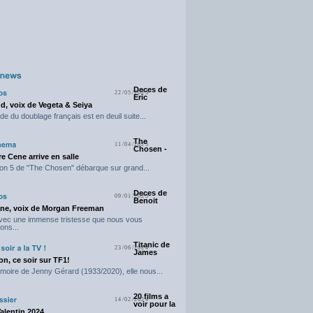
Deces de
22/05/2025
Eric
d, voix de Vegeta & Seiya
e du doublage français est en deuil suite...
The
11/04/2025
Chosen -
e Cene arrive en salle
on 5 de "The Chosen" débarque sur grand...
Deces de
09/01/2025
Benoit
ne, voix de Morgan Freeman
avec une immense tristesse que nous vous
ons...
Titanic de
23/06/2024
James
n, ce soir sur TF1!
moire de Jenny Gérard (1933/2020), elle nous...
20 films a
14/02/2024
voir pour la
Valentin 2024