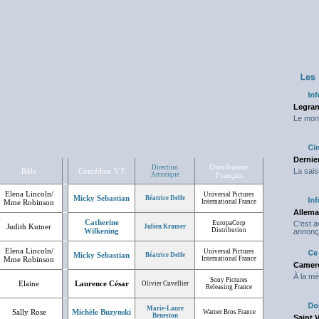
Legran
Le mond
Dernier
Distributeur
Direction
Rôle
Comédien V.F
La sais
Artistique
Français
Elena Lincoln/
Universal Pictures
Micky Sebastian
Béatrice Delfe
Mme Robinson
International France
Allema
Catherine
EuropaCorp
C'est 
Judith Kutner
Julien Kramer
Wilkening
Distribution
annonç
Elena Lincoln/
Universal Pictures
Micky Sebastian
Béatrice Delfe
Mme Robinson
International France
Camero
À la mé
Sony Pictures
Elaine
Laurence César
Olivier Cuvellier
Releasing France
Marie-Laure
Sally Rose
Michèle Buzynski
Warner Bros France
Beneston
Saint 