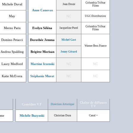
Columbia TriStar
Michele Duval
Jean Droze
Films
Anne Canovas
May
NC
UGC Distribution
Columbia TriStar
Merno Paris
Evelyn Séléna
Jacqueline Porel
Films
Domino Petacci
Dorothée Jemma
Michel Gast
Warner Bros France
Andrea Spalding
Brigitte Morisan
Jenny Gérard
Laury Medford
Martine Irzenski
NC
NC
Katie McEvera
Stéphanie Murat
NC
NC
Chaîne de diffusion
Comédien V.F
Direction Artistique
T.V
ême
Michèle Buzynski
Christian Dura
Canal +