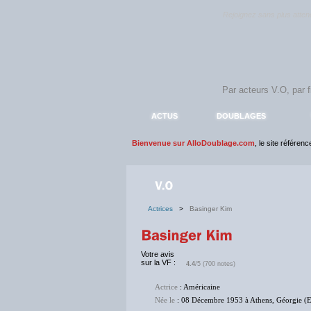
Rejoignez sans plus atte
ACTUS
DOUBLAGES
Bienvenue sur AlloDoublage.com
, le site référen
Actrices
>
Basinger Kim
Votre avis
sur la VF :
4.4
/5 (700 notes)
Actrice
: Américaine
Née le
: 08 Décembre 1953 à Athens, Géorgie (E