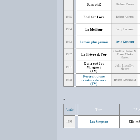
Sans pitié
Richard Pearce
Fool for Love
1985
Robert Atlman
Le Meilleur
1984
Barry Levinson
Jamais plus jamais
1983
Irvin Kershner
Charlton Heston &
La Fièvre de l'or
1982
Fraser Clarke
Heston
Qui a tué Joy
John Llewellyn
Morgan ?
1981
Moxey
(TV)
Portrait d'une
créature de rêve
1978
Robert Greenwald
(TV)
=
Titre
Rôle
Année
Les Simpson
Elle-m
1998