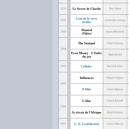
Le Secret de Charlie
2010
Burr Steers
Loin de la terre
2009
Guillermo Arriaga
brûlée
Hunted
2008
Susan Montford
(Vidéo)
The Sentinel
Clark Johnson
2006
Even Money - L'Enfer
Mark Rydell
du jeu
Cellular
2004
David R. Ellis
Influences
Daniel Algrant
2002
8 Mile
Curtis Hanson
L'élue
Chuck Russell
2000
Je rêvais de l'Afrique
Hugh Hudson
L. A. Confidential
1997
Curtis Hanson