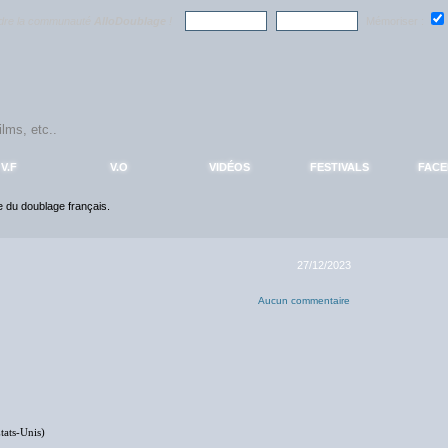
ndre la communauté
AlloDoublage
!
Mémoriser :
V.F
V.O
VIDÉOS
FESTIVALS
FAC
ce du doublage français.
27/12/2023
Aucun commentaire
tats-Unis)