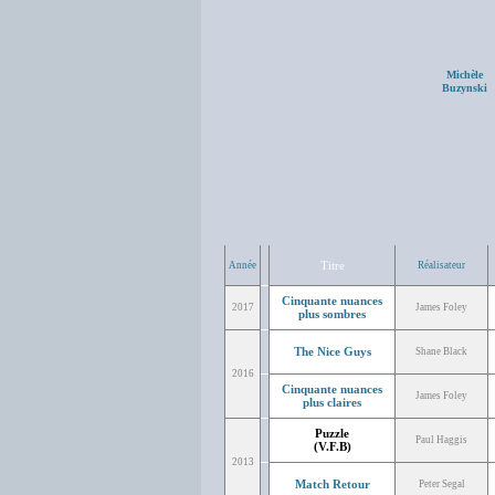
Michèle
Buzynski
Titre
Année
Réalisateur
Cinquante nuances
2017
James Foley
plus sombres
The Nice Guys
Shane Black
2016
Cinquante nuances
James Foley
plus claires
Puzzle
Paul Haggis
(V.F.B)
2013
Match Retour
Peter Segal