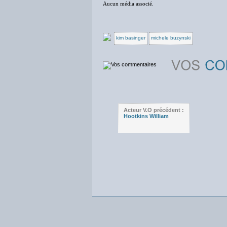
Aucun média associé.
kim basinger
michele buzynski
Acteur V.O précédent :
Hootkins William