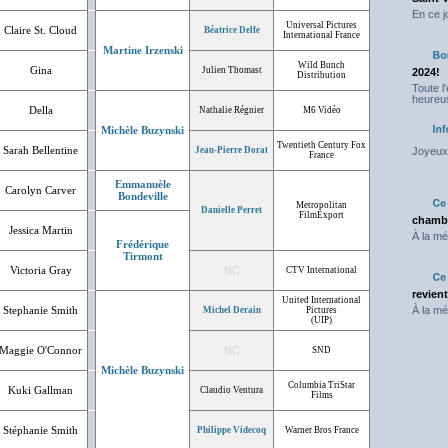
En ce j
Universal Pictures
Claire St. Cloud
Béatrice Delfe
International France
Martine Irzenski
Wild Bunch
Gina
Julien Thomast
2024!
Distribution
Toute l
heureus
Della
Nathalie Régnier
M6 Vidéo
Michèle Buzynski
Twentieth Century Fox
Sarah Bellentine
Jean-Pierre Dorat
Joyeux 
France
Emmanuèle
Carolyn Carver
Bondeville
Metropolitan
Danielle Perret
FilmExport
chambr
Jessica Martin
À la mé
Frédérique
Tirmont
Victoria Gray
NC
CTV International
revien
United International
Stephanie Smith
À la mé
Michel Derain
Pictures
(UIP)
Maggie O'Connor
NC
SND
Michèle Buzynski
Columbia TriStar
Kuki Gallman
Claudio Ventura
Films
Stéphanie Smith
Philippe Videcoq
Warner Bros France