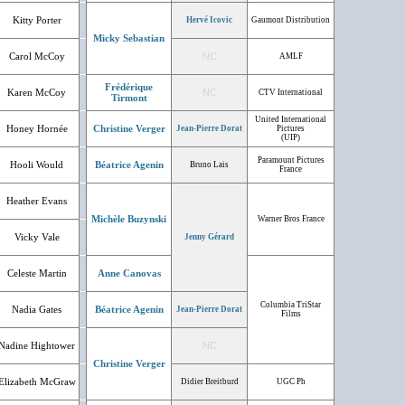
Kitty Porter
Hervé Icovic
Gaumont Distribution
Micky Sebastian
Carol McCoy
NC
AMLF
Frédérique
Karen McCoy
NC
CTV International
Tirmont
United International
Honey Hornée
Christine Verger
Jean-Pierre Dorat
Pictures
(UIP)
Paramount Pictures
Hooli Would
Béatrice Agenin
Bruno Lais
France
Heather Evans
Michèle Buzynski
Warner Bros France
Vicky Vale
Jenny Gérard
Celeste Martin
Anne Canovas
Columbia TriStar
Nadia Gates
Béatrice Agenin
Jean-Pierre Dorat
Films
Nadine Hightower
NC
Christine Verger
Elizabeth McGraw
Didier Breitburd
UGC Ph