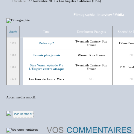
Décédé le
: 27 Novembre 2010 à Los Angeles, Californie (USA)
Filmographie
-
Interview / Média
Titre
Distributeur Français
Société de
Année
Twentieth Century Fox
Robocop 2
Dôme Prod
1990
France
Jamais plus jamais
Warner Bros France
N
1983
Star Wars, épisode V :
Twentieth Century Fox
P.M. Prod
1980
L'Empire contre attaque
France
Les Yeux de Laura Mars
NC
N
1978
Aucun média associé.
irvin kershner