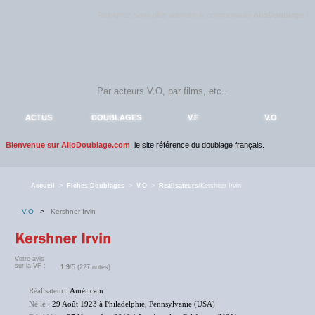
Rejoignez sans plus attendre la communauté
AlloDoublage
!
ACTUS
DOUBLAGES
V.F
V.O
Bienvenue sur AlloDoublage.com
, le site référence du doublage français.
Accueil
>
Fiches Doublages
>
V.O
>
Realisateurs
/Kershner Irvin
V.O
>
Kershner Irvin
Votre avis
sur la VF :
1.9
/5 (227 notes)
Réalisateur
: Américain
Né le
: 29 Août 1923 à Philadelphie, Pennsylvanie (USA)