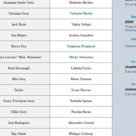
Anastasia Steele/ Grey
Delphine Rivière
En ce j
Christian Grey
Valentin Merlet
2024!
Jack Hyde
Valéry Schatz
Toute l
heureus
Gia Matteo
Audrey Sourdive
Joyeux 
Boyce Fox
Stéphane Pouplard
ena Lincoln/ "
Mme. Robinson
"
Micky Sebastian
chambr
Kate Kavanagh
Laëtitia Coryn
À la mé
Mia Grey
Marie Tirmont
revien
Taylor
Serge Biavan
À la mé
Grace Trevelyan Grey
Nathalie Spitzer
Elliot Grey
Nicolas Berno
José Rodriguez
Alexandre Guansé
Ray Steele
Philippe Crubezy