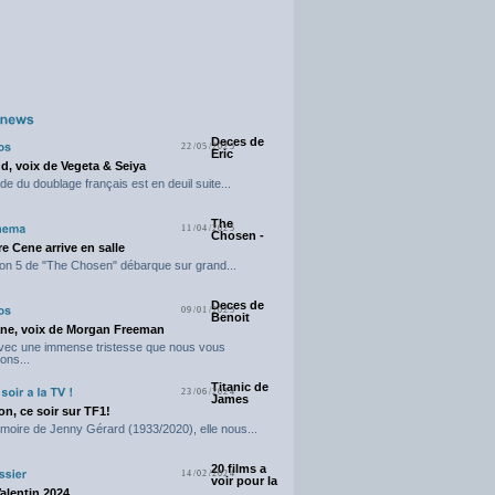
Deces de
22/05/2025
Eric
d, voix de Vegeta & Seiya
e du doublage français est en deuil suite...
The
11/04/2025
Chosen -
e Cene arrive en salle
on 5 de "The Chosen" débarque sur grand...
Deces de
09/01/2025
Benoit
ne, voix de Morgan Freeman
avec une immense tristesse que nous vous
ons...
Titanic de
23/06/2024
James
n, ce soir sur TF1!
moire de Jenny Gérard (1933/2020), elle nous...
20 films a
14/02/2024
voir pour la
Valentin 2024