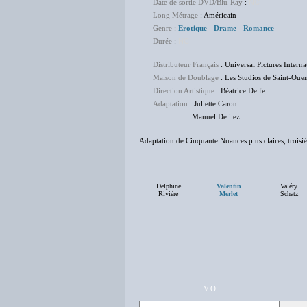
Date de sortie DVD/Blu-Ray
:
NC
Long Métrage
: Américain
Genre
:
Erotique
-
Drame
-
Romance
Durée
:
NC
Distributeur Français
: Universal Pictures Interna
Maison de Doublage
: Les Studios de Saint-Oue
Direction Artistique
: Béatrice Delfe
Adaptation
: Juliette Caron
Manuel Delilez
Adaptation de Cinquante Nuances plus claires, troisiè
Delphine
Valentin
Valéry
Rivière
Merlet
Schatz
V.O