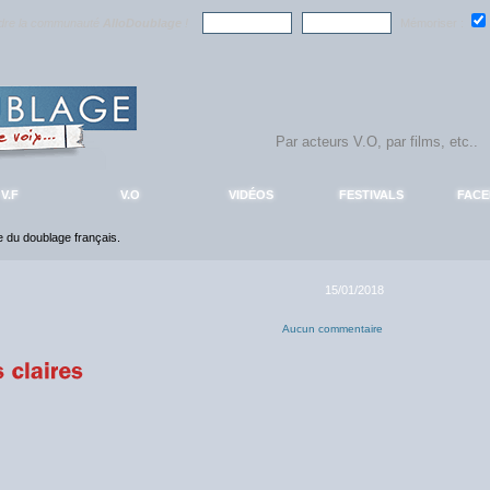
ndre la communauté
AlloDoublage
!
Mémoriser :
V.F
V.O
VIDÉOS
FESTIVALS
FAC
ce du doublage français.
15/01/2018
Aucun commentaire