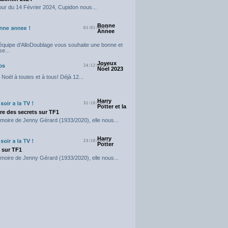
our du 14 Février 2024, Cupidon nous...
Bonne
01/01/2024
Annee
'équipe d'AlloDoublage vous souhaite une bonne et
e...
Joyeux
24/12/2023
Noel 2023
Noël à toutes et à tous! Déjà 12...
Harry
31/10/2023
Potter et la
e des secrets sur TF1
moire de Jenny Gérard (1933/2020), elle nous...
Harry
23/10/2023
Potter
t sur TF1
moire de Jenny Gérard (1933/2020), elle nous...