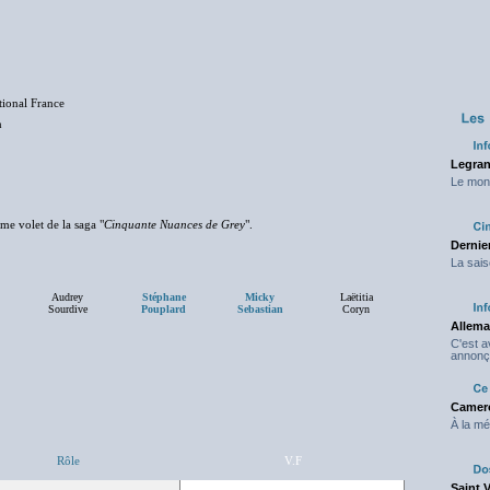
tional France
n
Legran
Le mond
me volet de la saga "
Cinquante Nuances de Grey
".
Dernier
La sais
Audrey
Stéphane
Micky
Laëtitia
Sourdive
Pouplard
Sebastian
Coryn
Allema
C'est 
annonç
Camero
À la mé
Rôle
V.F
Saint 