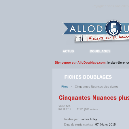
Rejoignez sans plus atte
ACTUS
DOUBLAGES
Bienvenue sur AlloDoublage.com
, le site référen
Films
>
Cinquantes Nuances plus claires
Votre avis
sur la VF :
2.1
/5 (188 notes)
Réalisé par
: James Foley
Date de sortie cinéma
: 07 Févier 2018