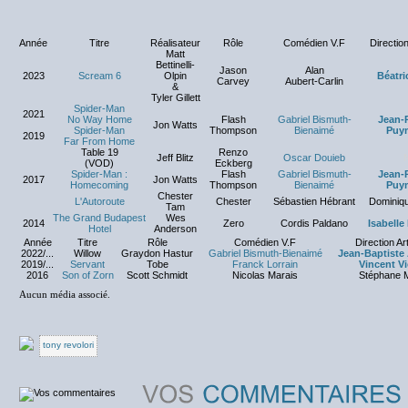
Année
Titre
Réalisateur
Rôle
Comédien V.F
Direction
Matt
Bettinelli-
Jason
Alan
2023
Scream 6
Olpin
Béatri
Carvey
Aubert-Carlin
&
Tyler Gillett
Spider-Man
2021
No Way Home
Flash
Gabriel Bismuth-
Jean-P
Jon Watts
Spider-Man
Thompson
Bienaimé
Puym
2019
Far From Home
Table 19
Renzo
Jeff Blitz
Oscar Douieb
(VOD)
Eckberg
Spider-Man :
Flash
Gabriel Bismuth-
Jean-P
2017
Jon Watts
Homecoming
Thompson
Bienaimé
Puym
Chester
L'Autoroute
Chester
Sébastien Hébrant
Dominiq
Tam
The Grand Budapest
Wes
2014
Zero
Cordis Paldano
Isabelle
Hotel
Anderson
Année
Titre
Rôle
Comédien V.F
Direction Ar
2022/...
Willow
Graydon Hastur
Gabriel Bismuth-Bienaimé
Jean-Baptist
2019/...
Servant
Tobe
Franck Lorrain
Vincent Vi
2016
Son of Zorn
Scott Schmidt
Nicolas Marais
Stéphane 
Aucun média associé.
tony revolori