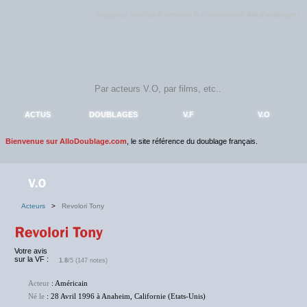
Rejoignez sans plus attendre la communauté
AlloDoublage
!
ACTUS
DOUBLAGES
V.F
V.O
Bienvenue sur AlloDoublage.com
, le site référence du doublage français.
Acteurs
>
Revolori Tony
Votre avis
sur la VF :
1.8
/5 (147 notes)
Acteur
: Américain
Né le
: 28 Avril 1996 à Anaheim, Californie (Etats-Unis)