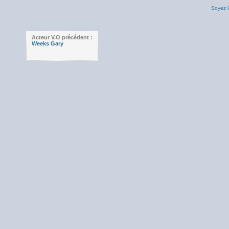
Soyez l
Acteur V.O précédent :
Weeks Gary