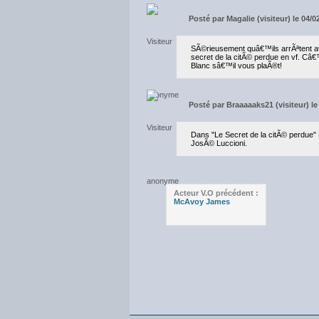
Posté par
Magalie (visiteur) le 04/
SÃ©rieusement quâ€™ils arrÃªtent ave
secret de la citÃ© perdue en vf. Câ€
Blanc sâ€™il vous plaÃ®t!
Posté par
Braaaaaks21 (visiteur) le
Dans "Le Secret de la citÃ© perdue" (
JosÃ© Luccioni.
Acteur V.O précédent :
McAvoy James