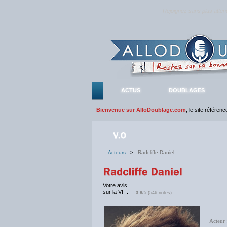
Rejoignez sans plus atte
ACTUS
DOUBLAGES
Bienvenue sur AlloDoublage.com
, le site référen
Acteurs
>
Radcliffe Daniel
Votre avis
sur la VF :
3.8
/5 (546 notes)
Acteur