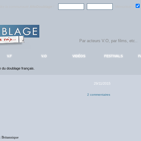
ndre la communauté
AlloDoublage
!
Mémoriser :
V.F
V.O
VIDÉOS
FESTIVALS
F
ce du doublage français.
29/11/2015
2 commentaires
: Britannique