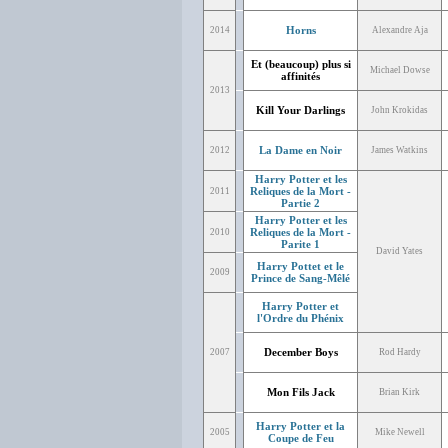
Horns
2014
Alexandre Aja
Et (beaucoup) plus si
Michael Dowse
affinités
2013
Kill Your Darlings
John Krokidas
La Dame en Noir
2012
James Watkins
Harry Potter et les
Reliques de la Mort -
2011
Partie 2
Harry Potter et les
Reliques de la Mort -
2010
Parite 1
David Yates
Harry Pottet et le
2009
Prince de Sang-Mêlé
Harry Potter et
l'Ordre du Phénix
December Boys
2007
Rod Hardy
Mon Fils Jack
Brian Kirk
Harry Potter et la
2005
Mike Newell
Coupe de Feu