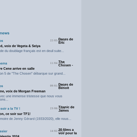
Deces de
22/05/2025
Eric
d, voix de Vegeta & Seiya
e du doublage français est en deuil suite...
The
11/04/2025
Chosen -
e Cene arrive en salle
on 5 de "The Chosen" débarque sur grand...
Deces de
09/01/2025
Benoit
ne, voix de Morgan Freeman
avec une immense tristesse que nous vous
ons...
Titanic de
23/06/2024
James
n, ce soir sur TF1!
moire de Jenny Gérard (1933/2020), elle nous...
20 films a
14/02/2024
voir pour la
Valentin 2024