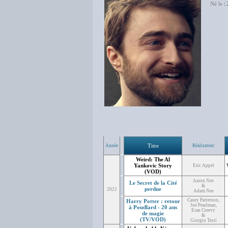
Né le
: 
Titre
Année
Réalisateur
Weird: The Al
Yankovic Story
Eric Appel
(VOD)
Aaron Nee
Le Secret de la Cité
&
perdue
2022
Adam Nee
Casey Patterson,
Harry Potter : retour
Joe Pearlman,
à Poudlard - 20 ans
Eran Creevy
de magie
&
(TV/VOD)
Giorgio Testi