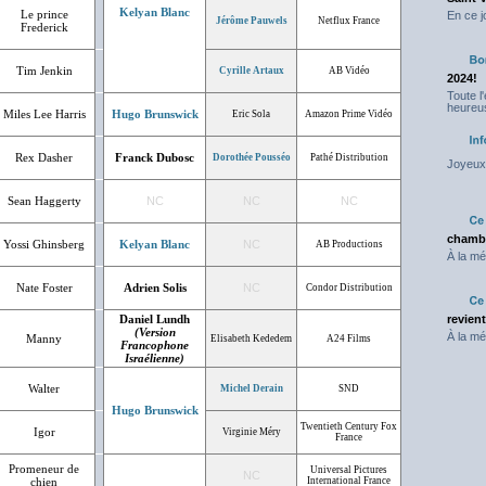
Kelyan Blanc
Le prince
En ce j
Jérôme Pauwels
Netflux France
Frederick
Tim Jenkin
Cyrille Artaux
AB Vidéo
2024!
Toute l
heureus
Miles Lee Harris
Hugo Brunswick
Eric Sola
Amazon Prime Vidéo
Rex Dasher
Franck Dubosc
Dorothée Pousséo
Pathé Distribution
Joyeux 
Sean Haggerty
NC
NC
NC
chambr
Yossi Ghinsberg
Kelyan Blanc
NC
AB Productions
À la mé
Nate Foster
Adrien Solis
NC
Condor Distribution
Daniel Lundh
revien
(Version
À la mé
Manny
Elisabeth Kededem
A24 Films
Francophone
Israélienne)
Walter
Michel Derain
SND
Hugo Brunswick
Twentieth Century Fox
Igor
Virginie Méry
France
Promeneur de
Universal Pictures
NC
chien
International France