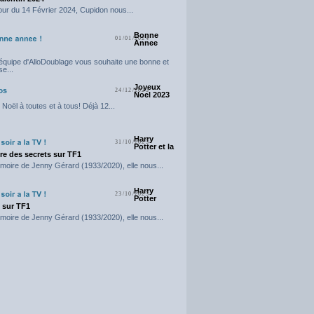
our du 14 Février 2024, Cupidon nous...
Bonne
01/01/2024
Annee
'équipe d'AlloDoublage vous souhaite une bonne et
e...
Joyeux
24/12/2023
Noel 2023
Noël à toutes et à tous! Déjà 12...
Harry
31/10/2023
Potter et la
e des secrets sur TF1
moire de Jenny Gérard (1933/2020), elle nous...
Harry
23/10/2023
Potter
t sur TF1
moire de Jenny Gérard (1933/2020), elle nous...