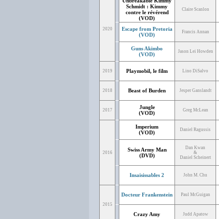
Unbreakable Kimmy
Schmidt : Kimmy
Claire Scanlon
contre le révérend
(VOD)
Escape from Pretoria
2020
Francis Annan
(VOD)
Guns Akimbo
Jason Lei Howden
(VOD)
Playmobil, le film
2019
Lino DiSalvo
Beast of Burden
2018
Jesper Ganslandt
Jungle
2017
Greg McLean
(VOD)
Imperium
Daniel Ragussis
(VOD)
Dan Kwan
Swiss Army Man
2016
&
(DVD)
Daniel Scheinert
Insaisissables 2
John M. Chu
Docteur Frankenstein
Paul McGuigan
2015
Crazy Amy
Judd Apatow