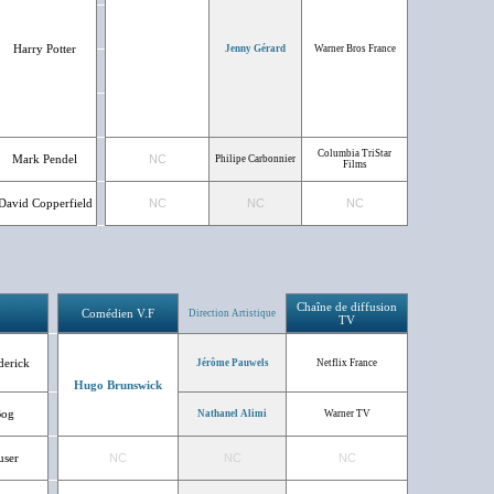
Harry Potter
Jenny Gérard
Warner Bros France
Columbia TriStar
Mark Pendel
NC
Philipe Carbonnier
Films
David Copperfield
NC
NC
NC
Chaîne de diffusion
Comédien V.F
Direction Artistique
TV
derick
Jérôme Pauwels
Netflix France
Hugo Brunswick
Bog
Nathanel Alimi
Warner TV
user
NC
NC
NC