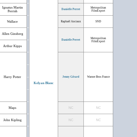
Ignatus Martin
Metropolitan
Danielle Perret
Perrish
FilmExport
Wallace
Raphaël Anciaux
SND
Allen Ginsberg
Metropolitan
Danielle Perret
FilmExport
Arthur Kipps
Harry Potter
Jenny Gérard
Warner Bros France
Kelyan Blanc
Maps
NC
NC
John Kipling
NC
NC