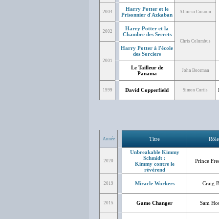
Harry Potter et le
2004
Alfonso Curaron
Prisonnier d'Azkaban
Harry Potter et la
2002
Chambre des Secrets
Chris Columbus
Harry Potter à l'école
des Sorciers
2001
Le Tailleur de
John Boorman
Panama
David Copperfield
1999
Simon Curtis
Titre
Rôle
Année
Unbreakable Kimmy
Schmidt :
Prince Fre
2020
Kimmy contre le
révérend
Miracle Workers
Craig 
2019
Game Changer
Sam Ho
2015