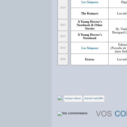
Les Simpson
Digs
2014
The Kumars
Lui-m
A Young Doctor's
Notebook & Other
2013
Stories
Dr. Vlad
Borngard
(
A Young Doctor's
2012
Notebook
Edmu
Les Simpson
(Parodie de
2010
dans Twil
Extras
Lui-m
2006
kelyan blanc
daniel radcliffe