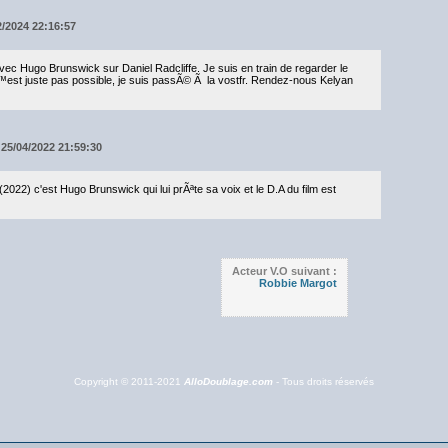
02/2024 22:16:57
c Hugo Brunswick sur Daniel Radcliffe. Je suis en train de regarder le
™est juste pas possible, je suis passÃ© Ã la vostfr. Rendez-nous Kelyan
 25/04/2022 21:59:30
2022) c'est Hugo Brunswick qui lui prÃªte sa voix et le D.A du film est
Acteur V.O suivant :
Robbie Margot
Copyright © 2011-2021
AlloDoublage.com
- Tous droits réservés