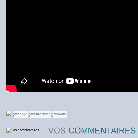
aventure
science-fiction
starwars