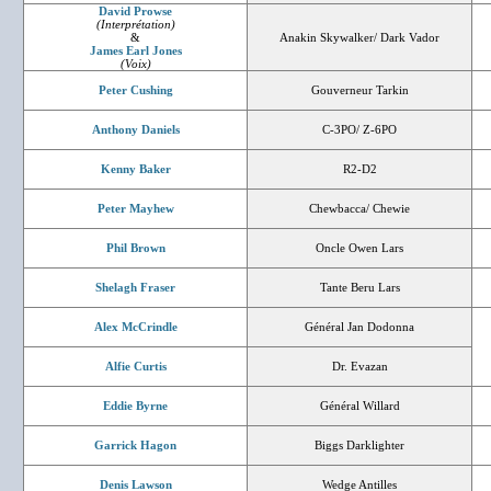
David Prowse
(Interprétation)
&
Anakin Skywalker/ Dark Vador
James Earl Jones
(Voix)
Peter Cushing
Gouverneur Tarkin
Anthony Daniels
C-3PO/ Z-6PO
Kenny Baker
R2-D2
Peter Mayhew
Chewbacca/ Chewie
Phil Brown
Oncle Owen Lars
Shelagh Fraser
Tante Beru Lars
Alex McCrindle
Général Jan Dodonna
Alfie Curtis
Dr. Evazan
Eddie Byrne
Général Willard
Garrick Hagon
Biggs Darklighter
Denis Lawson
Wedge Antilles