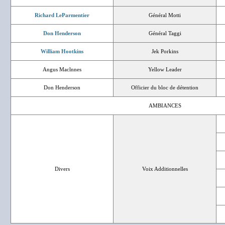
Richard LeParmentier
Général Motti
Don Henderson
Général Taggi
William Hootkins
Jek Porkins
Angus Maclnnes
Yellow Leader
Don Henderson
Officier du bloc de détention
AMBIANCES
Divers
Voix Additionnelles