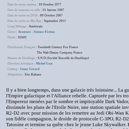
Date de sortie cinéma
: 19 Octobre 1977
Date de ressortie en salle
: 31 Janvier 1997
Date de sortie en DVD
: 09 Octobre 2007
Date de sortie en Blu-Ray
: Septembre 2011
Long Métrage
: Américain
Genre
:
Aventure
-
Science-Fiction
Durée
: 02h01
Distributeur Français
: Twentieth Century Fox France
The Walt Disney Company France
Maison de Doublage
: S.N.D
(Société Nouvelle de Doublage)
Direction Artistique
:
Michel Gast
Casting
:
Jenny Gerard
Adaptation
: Eric Kahane
Il y a bien longtemps, dans une galaxie très lointaine... La gu
l'Empire galactique et l'Alliance rebelle. Capturée par les t
l'Empereur menées par le sombre et impitoyable Dark Vador,
dissimule les plans de l'Etoile Noire, une station spatiale in
R2-D2 avec pour mission de les remettre au Jedi Obi-Wan 
son fidèle compagnon, le droïde de protocole C-3PO, R2-D2 
Tatooine et termine sa quête chez le jeune Luke Skywalker. 