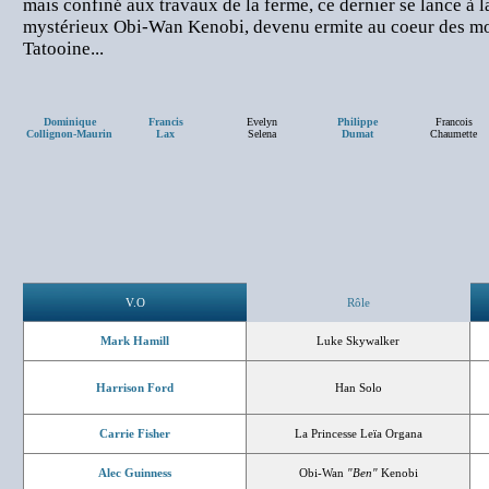
mais confiné aux travaux de la ferme, ce dernier se lance à l
mystérieux Obi-Wan Kenobi, devenu ermite au coeur des mo
Tatooine...
Dominique
Francis
Evelyn
Philippe
Francois
Collignon-Maurin
Lax
Selena
Dumat
Chaumette
V.O
Rôle
Mark Hamill
Luke Skywalker
Harrison Ford
Han Solo
Carrie Fisher
La Princesse Leïa Organa
Alec Guinness
Obi-Wan
"Ben"
Kenobi