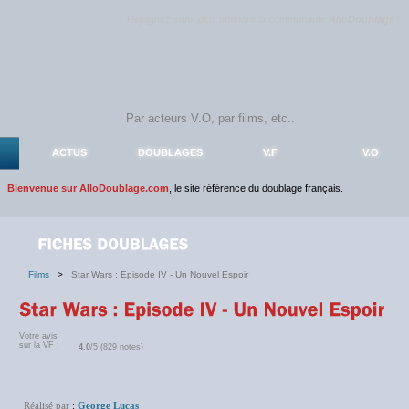
Rejoignez sans plus attendre la communauté
AlloDoublage
!
ACTUS
DOUBLAGES
V.F
V.O
Bienvenue sur AlloDoublage.com
, le site référence du doublage français.
Films
>
Star Wars : Episode IV - Un Nouvel Espoir
Votre avis
sur la VF :
4.0
/5 (829 notes)
Réalisé par
:
George Lucas