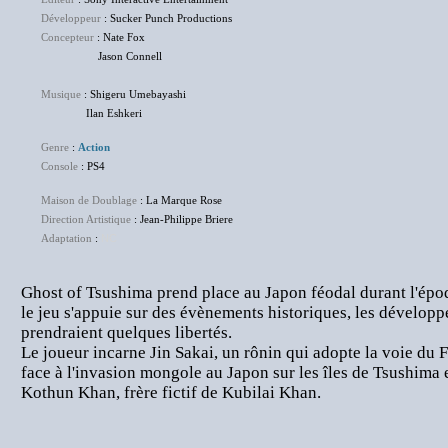
Développeur
: Sucker Punch Productions
Concepteur
: Nate Fox
Jason Connell
Musique
: Shigeru Umebayashi
Ilan Eshkeri
Genre
:
Action
Console
: PS4
Maison de Doublage
: La Marque Rose
Direction Artistique
: Jean-Philippe Briere
Adaptation
:
NC
Ghost of Tsushima prend place au Japon féodal durant l'é
le jeu s'appuie sur des évènements historiques, les développe
prendraient quelques libertés.
Le joueur incarne Jin Sakai, un rônin qui adopte la voie du Fa
face à l'invasion mongole au Japon sur les îles de Tsushima 
Kothun Khan, frère fictif de Kubilai Khan.