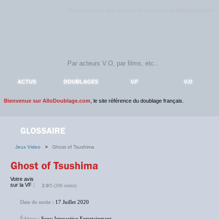
Rejoignez sans plus attendre la communauté
AlloDoublage
!
ACTUS
DOUBLAGES
V.F
V.O
Bienvenue sur AlloDoublage.com
, le site référence du doublage français.
Jeux Video
>
Ghost of Tsushima
Votre avis
sur la VF :
2.0
/5 (208 notes)
Date de sortie
: 17 Juillet 2020
Éditeur
: Sony Interactive Entertainment