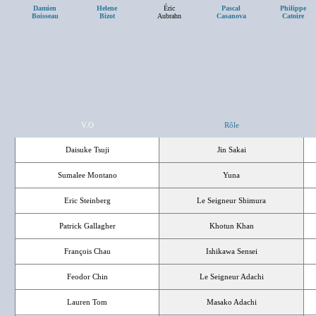
Damien
Helene
Éric
Pascal
Philippe
Boisseau
Bizot
Aubrahn
Casanova
Catoire
V.O
Rôle
Daisuke Tsuji
Jin Sakai
Sumalee Montano
Yuna
Eric Steinberg
Le Seigneur Shimura
Patrick Gallagher
Khotun Khan
François Chau
Ishikawa Sensei
Feodor Chin
Le Seigneur Adachi
Lauren Tom
Masako Adachi