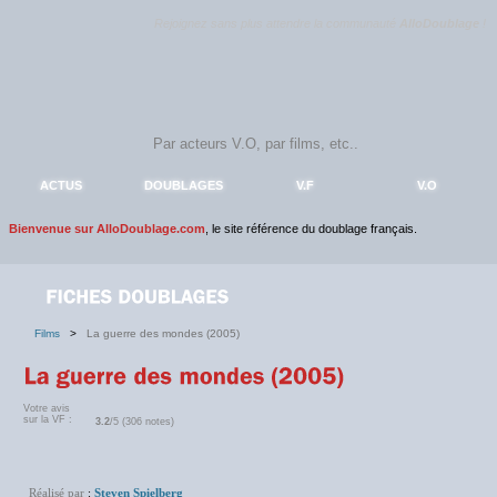
Rejoignez sans plus attendre la communauté
AlloDoublage
!
ACTUS
DOUBLAGES
V.F
V.O
Bienvenue sur AlloDoublage.com
, le site référence du doublage français.
Films
>
La guerre des mondes (2005)
Votre avis
sur la VF :
3.2
/5 (306 notes)
Réalisé par
:
Steven Spielberg