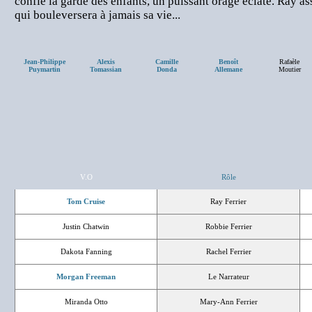
confié la garde des enfants, un puissant orage éclate. Ray ass
qui bouleversera à jamais sa vie...
Jean-Philippe
Alexis
Camille
Benoît
Rafaèle
Puymartin
Tomassian
Donda
Allemane
Moutier
V.O
Rôle
Tom Cruise
Ray Ferrier
Justin Chatwin
Robbie Ferrier
Dakota Fanning
Rachel Ferrier
Morgan Freeman
Le Narrateur
Miranda Otto
Mary-Ann Ferrier