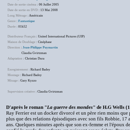
Date de sortie cinéma
: 06 Juillet 2005
Date de sortie en DVD
: 13 Mai 2008
Long Métrage
: Américain
Genre
:
Fantastique
Durée
: 01h52
Distributeur Français
: United International Pictures (UIP)
Maison de Doublage
: Cinéphase
Direction
:
Jean-Philippe Puymartin
Claudia Gvirtzman
Adaptation
: Christian Dura
Enregistrement
: Richard Badey
Montage
: Richard Badey
Mixage
: Gary Kyzzo
Supervision créative
: Claudia Gvirtzman
D'après le roman "
La guerre des mondes
" de H.G Wells (1
Ray Ferrier est un docker divorcé et un père rien moins que p
plus que des relations épisodiques avec son fils Robbie, 17 an
ans. Quelques minutes après que son ex-femme et l'époux de 