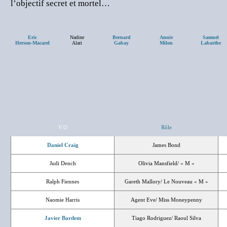
l’objectif secret et mortel…
Eric
Nadine
Bernard
Annie
Samuel
Herson-Macarel
Alari
Gabay
Milon
Labarthe
V.O
Rôle
Daniel Craig
James Bond
Judi Dench
Olivia Mansfield/ « M »
Ralph Fiennes
Gareth Mallory/ Le Nouveau « M »
Naomie Harris
Agent Eve/ Miss Moneypenny
Javier Bardem
Tiago Rodriguez/ Raoul Silva