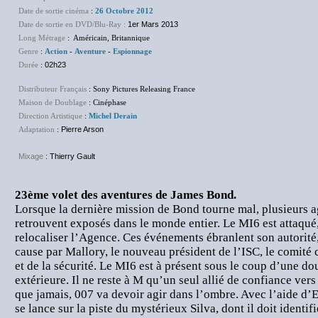
Date de sortie cinéma
:
26 Octobre 2012
Date de sortie en DVD/Blu-Ray
:
1er Mars 2013
Long Métrage
: Américain, Britannique
Genre
:
Action
-
Aventure
-
Espionnage
Durée
:
02h23
Distributeur Français
: Sony Pictures Releasing France
Maison de Doublage
: Cinéphase
Direction Artistique
:
Michel Derain
Adaptation
:
Pierre Arson
Mixage
:
Thierry Gault
23ème volet des aventures de James Bond.
Lorsque la dernière mission de Bond tourne mal, plusieurs ag
retrouvent exposés dans le monde entier. Le MI6 est attaqué,
relocaliser l’Agence. Ces événements ébranlent son autorité, 
cause par Mallory, le nouveau président de l’ISC, le comité
et de la sécurité. Le MI6 est à présent sous le coup d’une do
extérieure. Il ne reste à M qu’un seul allié de confiance vers
que jamais, 007 va devoir agir dans l’ombre. Avec l’aide d’Ev
se lance sur la piste du mystérieux Silva, dont il doit identif