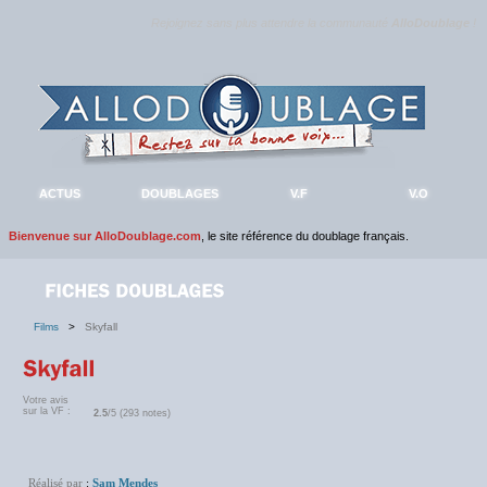
Rejoignez sans plus attendre la communauté
AlloDoublage
!
ACTUS
DOUBLAGES
V.F
V.O
Bienvenue sur AlloDoublage.com
, le site référence du doublage français.
Films
>
Skyfall
Votre avis
sur la VF :
2.5
/5 (293 notes)
Réalisé par
:
Sam Mendes