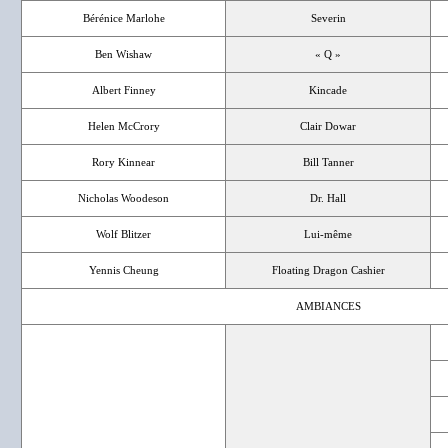
Bérénice Marlohe
Severin
Ben Wishaw
« Q »
Albert Finney
Kincade
Helen McCrory
Clair Dowar
Rory Kinnear
Bill Tanner
Nicholas Woodeson
Dr. Hall
Wolf Blitzer
Lui-même
Yennis Cheung
Floating Dragon Cashier
AMBIANCES