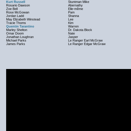
Kurt Russell
Stuntman Mike
Rosario Dawson
Abernathy
Zoe Bell
Elle-même
Rose McGowan
Pam
Jordan Ladd
Shanna
May Elizabeth Winstead
Lee
Tracie Thoms
Kim
Quentin Tarantino
Warren
Marley Shelton
Dr. Dakota Block
Omar Doom
Nate
Jonathan Loughran
Jasper
Michael Parks
Le Ranger Earl McGraw
James Parks
Le Ranger Edgar McGraw