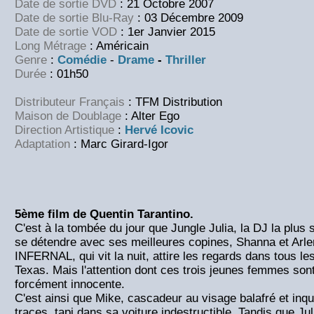
Date de sortie DVD
: 21 Octobre 2007
Date de sortie Blu-Ray
: 03 Décembre 2009
Date de sortie VOD
: 1er Janvier 2015
Long Métrage
: Américain
Genre
:
Comédie
-
Drame
-
Thriller
Durée
: 01h50
Distributeur Français
: TFM Distribution
Maison de Doublage
: Alter Ego
Direction Artistique
:
Hervé Icovic
Adaptation
: Marc Girard-Igor
5ème film de Quentin Tarantino.
C'est à la tombée du jour que Jungle Julia, la DJ la plus 
se détendre avec ses meilleures copines, Shanna et Arl
INFERNAL, qui vit la nuit, attire les regards dans tous le
Texas. Mais l'attention dont ces trois jeunes femmes sont 
forcément innocente.
C'est ainsi que Mike, cascadeur au visage balafré et inqui
traces, tapi dans sa voiture indestructible. Tandis que Ju