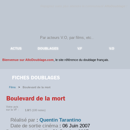
Rejoignez sans plus attendre la communauté
AlloDoublage
!
ACTUS
DOUBLAGES
V.F
V.O
Bienvenue sur AlloDoublage.com
, le site référence du doublage français.
Films
>
Boulevard de la mort
Votre avis
sur la VF :
1.8
/5 (100 notes)
Réalisé par
:
Quentin Tarantino
Date de sortie cinéma
: 06 Juin 2007