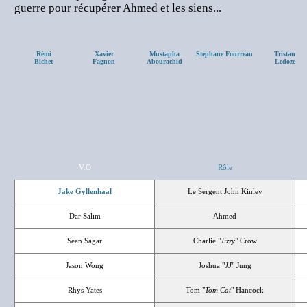
guerre pour récupérer Ahmed et les siens...
Rémi
Xavier
Mustapha
Stéphane Fourreau
Tristan
Bichet
Fagnon
Abourachid
Ledoze
V.O
Rôle
Jake Gyllenhaal
Le Sergent John Kinley
Dar Salim
Ahmed
Sean Sagar
Charlie "
Jizzy
" Crow
Jason Wong
Joshua "
JJ
" Jung
Rhys Yates
Tom "
Tom Cat
" Hancock