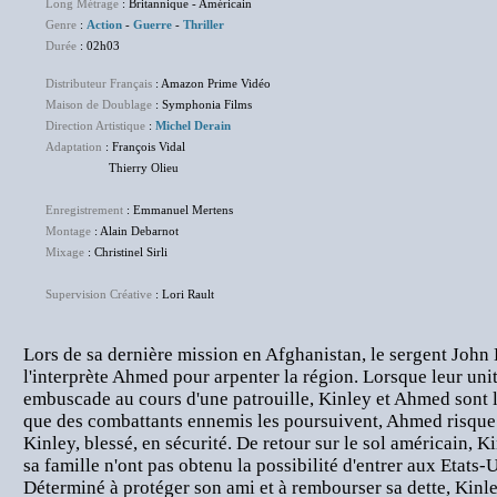
Long Métrage
: Britannique - Américain
Genre
:
Action
-
Guerre
-
Thriller
Durée
: 02h03
Distributeur Français
: Amazon Prime Vidéo
Maison de Doublage
: Symphonia Films
Direction Artistique
:
Michel Derain
Adaptation
: François Vidal
Thierry Olieu
Enregistrement
: Emmanuel Mertens
Montage
: Alain Debarnot
Mixage
: Christinel Sirli
Supervision Créative
: Lori Rault
Lors de sa dernière mission en Afghanistan, le sergent John 
l'interprète Ahmed pour arpenter la région. Lorsque leur un
embuscade au cours d'une patrouille, Kinley et Ahmed sont l
que des combattants ennemis les poursuivent, Ahmed risque 
Kinley, blessé, en sécurité. De retour sur le sol américain,
sa famille n'ont pas obtenu la possibilité d'entrer aux Etat
Déterminé à protéger son ami et à rembourser sa dette, Kinl