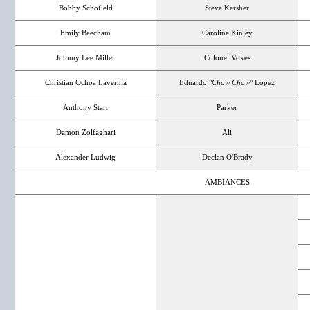
Bobby Schofield
Steve Kersher
Emily Beecham
Caroline Kinley
Johnny Lee Miller
Colonel Vokes
Christian Ochoa Lavernia
Eduardo "
Chow Chow
" Lopez
Anthony Starr
Parker
Damon Zolfaghari
Ali
Alexander Ludwig
Declan O'Brady
AMBIANCES