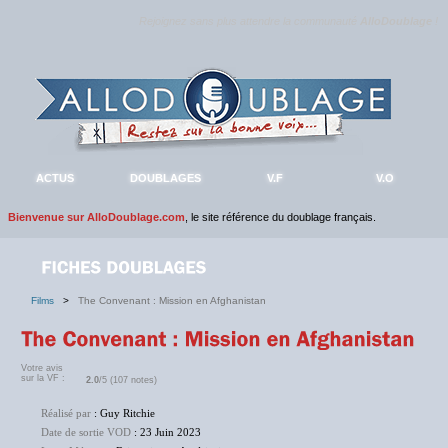
Rejoignez sans plus attendre la communauté
AlloDoublage
!
ACTUS
DOUBLAGES
V.F
V.O
Bienvenue sur AlloDoublage.com
, le site référence du doublage français.
Films
>
The Convenant : Mission en Afghanistan
Votre avis
sur la VF :
2.0
/5 (107 notes)
Réalisé par
: Guy Ritchie
Date de sortie VOD
: 23 Juin 2023