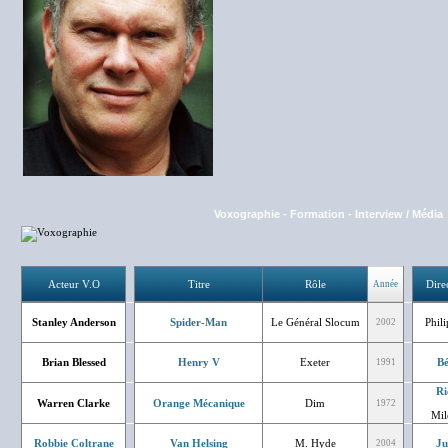
Voxographie
-
Formation
-
Interview / Média
Acteur V.O
Titre
Rôle
Dire
Année
Stanley Anderson
Spider-Man
Le Général Slocum
Phil
2002
Brian Blessed
Henry V
Exeter
Bé
1991
Ri
Warren Clarke
Orange Mécanique
Dim
1972
Mil
Robbie Coltrane
Van Helsing
M. Hyde
Ju
2004