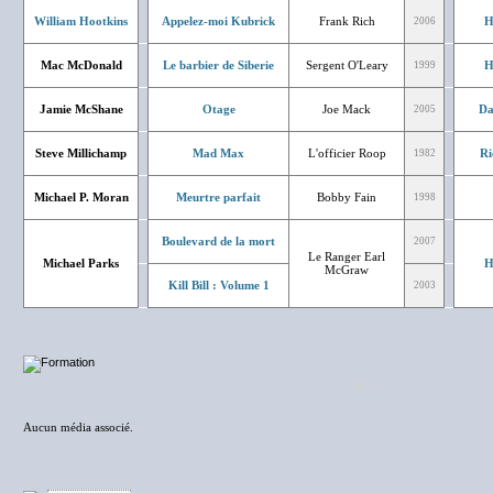
William Hootkins
Appelez-moi Kubrick
Frank Rich
H
2006
Mac McDonald
Le barbier de Siberie
Sergent O'Leary
H
1999
Jamie McShane
Otage
Joe Mack
Da
2005
Steve Millichamp
Mad Max
L'officier Roop
Ri
1982
Michael P. Moran
Meurtre parfait
Bobby Fain
1998
Boulevard de la mort
2007
Le Ranger Earl
Michael Parks
H
McGraw
Kill Bill : Volume 1
2003
NC
Aucun média associé.