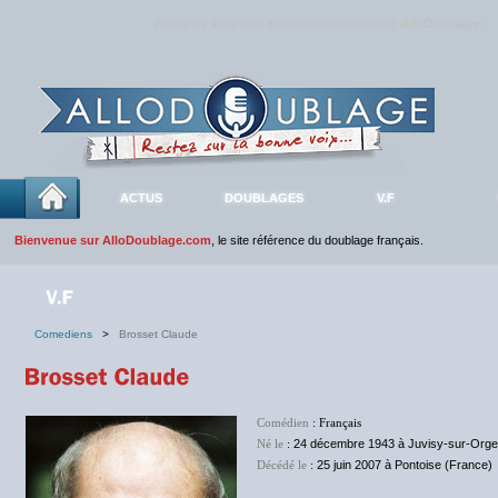
Rejoignez sans plus attendre la communauté
AlloDoublage
!
ACTUS
DOUBLAGES
V.F
Bienvenue sur AlloDoublage.com
, le site référence du doublage français.
Comediens
>
Brosset Claude
Comédien
: Français
Né le
:
24 décembre 1943 à Juvisy-sur-Orge
Décédé le
:
25 juin 2007 à Pontoise (France)