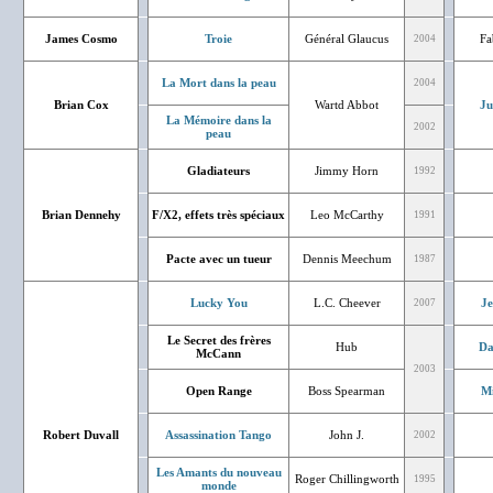
James Cosmo
Troie
Général Glaucus
Fa
2004
La Mort dans la peau
2004
Brian Cox
Wartd Abbot
Ju
La Mémoire dans la
2002
peau
Gladiateurs
Jimmy Horn
1992
Brian Dennehy
F/X2, effets très spéciaux
Leo McCarthy
1991
Pacte avec un tueur
Dennis Meechum
1987
Lucky You
L.C. Cheever
J
2007
Le Secret des frères
Hub
Da
McCann
2003
Open Range
Boss Spearman
Mi
Robert Duvall
Assassination Tango
John J.
2002
Les Amants du nouveau
Roger Chillingworth
1995
monde