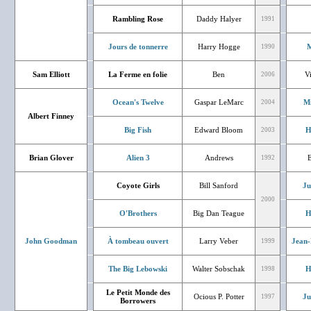
Rambling Rose
Daddy Halyer
1991
Jours de tonnerre
Harry Hogge
M
1990
Sam Elliott
La Ferme en folie
Ben
V
2006
Ocean's Twelve
Gaspar LeMarc
Mi
2004
Albert Finney
Big Fish
Edward Bloom
H
2003
Brian Glover
Alien 3
Andrews
E
1992
Coyote Girls
Bill Sanford
Ju
2000
O'Brothers
Big Dan Teague
H
John Goodman
À tombeau ouvert
Larry Veber
Jean-
1999
The Big Lebowski
Walter Sobschak
H
1998
Le Petit Monde des
Ocious P. Potter
Ju
1997
Borrowers