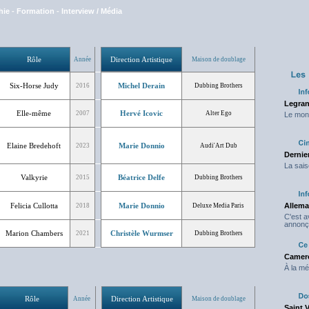
hie
-
Formation
-
Interview / Média
Rôle
Direction Artistique
Année
Maison de doublage
Six-Horse Judy
Michel Derain
2016
Dubbing Brothers
Legran
Elle-même
Hervé Icovic
2007
Alter Ego
Le mond
Elaine Bredehoft
Marie Donnio
2023
Audi'Art Dub
Dernier
La sais
Valkyrie
Béatrice Delfe
2015
Dubbing Brothers
Felicia Cullotta
Marie Donnio
Allema
2018
Deluxe Media Paris
C'est 
annonç
Marion Chambers
Christèle Wurmser
2021
Dubbing Brothers
Camero
À la mé
Rôle
Direction Artistique
Année
Maison de doublage
Saint 