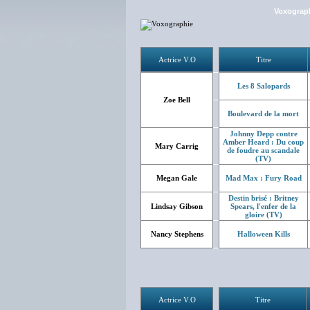
Voxograp
Actrice V.O
Titre
Les 8 Salopards
Zoe Bell
Boulevard de la mort
Johnny Depp contre
Amber Heard : Du coup
Mary Carrig
de foudre au scandale
(TV)
Megan Gale
Mad Max : Fury Road
Destin brisé : Britney
Lindsay Gibson
Spears, l'enfer de la
gloire (TV)
Nancy Stephens
Halloween Kills
Actrice V.O
Titre