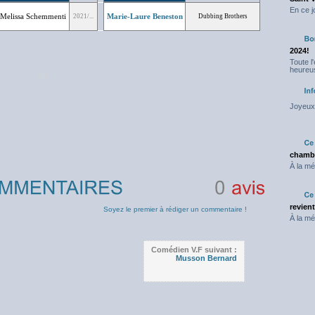
En ce j
Melissa Schemmenti
Marie-Laure Beneston
2021/...
Dubbing Brothers
2024!
Toute l
heureus
NC
Joyeux 
chambr
À la mé
0
avis
revien
Soyez le premier à rédiger un commentaire !
À la mé
Comédien V.F suivant :
Musson Bernard