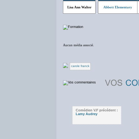
Lisa Ann Walter
Abbott Elementary
Aucun média associé.
carole franck
Comédien V.F précédent :
Lamy Audrey