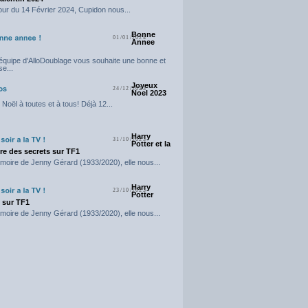
our du 14 Février 2024, Cupidon nous...
Bonne
01/01/2024
Annee
'équipe d'AlloDoublage vous souhaite une bonne et
e...
Joyeux
24/12/2023
Noel 2023
Noël à toutes et à tous! Déjà 12...
Harry
31/10/2023
Potter et la
e des secrets sur TF1
moire de Jenny Gérard (1933/2020), elle nous...
Harry
23/10/2023
Potter
t sur TF1
moire de Jenny Gérard (1933/2020), elle nous...