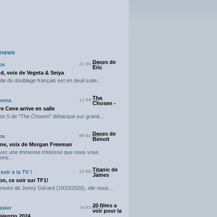
Deces de
22/05/2025
Eric
d, voix de Vegeta & Seiya
e du doublage français est en deuil suite...
The
11/04/2025
Chosen -
e Cene arrive en salle
on 5 de "The Chosen" débarque sur grand...
Deces de
09/01/2025
Benoit
ne, voix de Morgan Freeman
avec une immense tristesse que nous vous
ons...
Titanic de
23/06/2024
James
n, ce soir sur TF1!
moire de Jenny Gérard (1933/2020), elle nous...
20 films a
14/02/2024
voir pour la
Valentin 2024