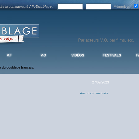
ndre la communauté
AlloDoublage
!
Mémoriser :
V.F
V.O
VIDÉOS
FESTIVALS
F
ce du doublage français.
27/09/2023
Aucun commentaire