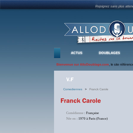
Rejoignez sans plus atte
ACTUS
DOUBLAGES
Bienvenue sur AlloDoublage.com
, le site référen
Comediennes
>
Franck Carole
Comédienne
: Française
Née en
: 1970 à Paris (France)