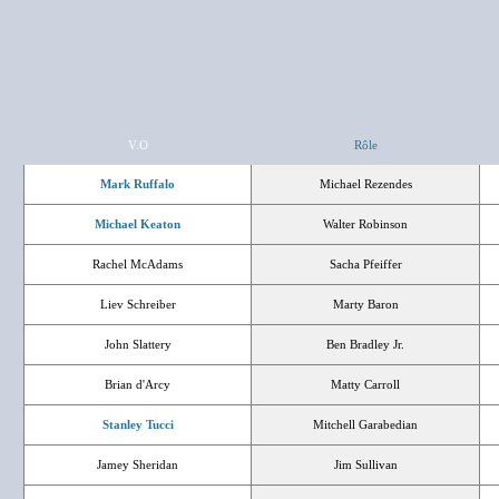
V.O
Rôle
Mark Ruffalo
Michael Rezendes
Michael Keaton
Walter Robinson
Rachel McAdams
Sacha Pfeiffer
Liev Schreiber
Marty Baron
John Slattery
Ben Bradley Jr.
Brian d'Arcy
Matty Carroll
Stanley Tucci
Mitchell Garabedian
Jamey Sheridan
Jim Sullivan