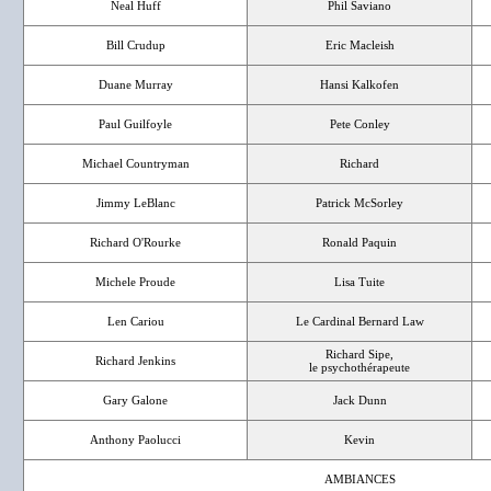
Neal Huff
Phil Saviano
Bill Crudup
Eric Macleish
Duane Murray
Hansi Kalkofen
Paul Guilfoyle
Pete Conley
Michael Countryman
Richard
Jimmy LeBlanc
Patrick McSorley
Richard O'Rourke
Ronald Paquin
Michele Proude
Lisa Tuite
Len Cariou
Le Cardinal Bernard Law
Richard Sipe,
Richard Jenkins
le psychothérapeute
Gary Galone
Jack Dunn
Anthony Paolucci
Kevin
AMBIANCES