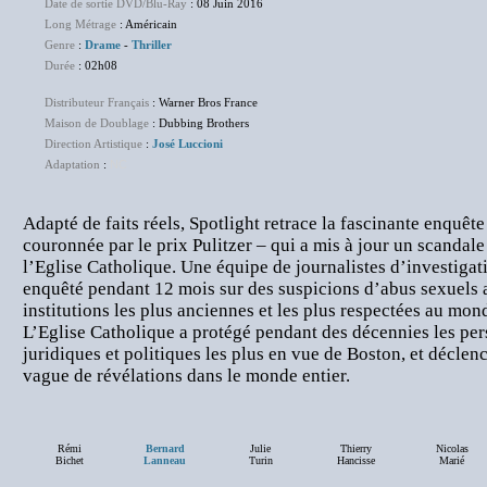
Date de sortie DVD/Blu-Ray
: 08 Juin 2016
Long Métrage
: Américain
Genre
:
Drame
-
Thriller
Durée
: 02h08
Distributeur Français
: Warner Bros France
Maison de Doublage
: Dubbing Brothers
Direction Artistique
:
José Luccioni
Adaptation
:
NC
Adapté de faits réels, Spotlight retrace la fascinante enquêt
couronnée par le prix Pulitzer – qui a mis à jour un scandale
l’Eglise Catholique. Une équipe de journalistes d’investigati
enquêté pendant 12 mois sur des suspicions d’abus sexuels 
institutions les plus anciennes et les plus respectées au mon
L’Eglise Catholique a protégé pendant des décennies les pers
juridiques et politiques les plus en vue de Boston, et déclenc
vague de révélations dans le monde entier.
Rémi
Bernard
Julie
Thierry
Nicolas
Bichet
Lanneau
Turin
Hancisse
Marié