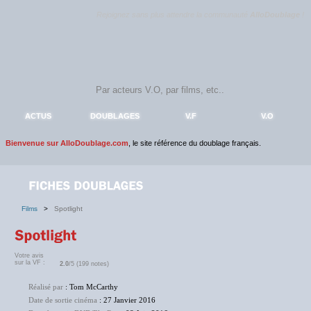
Rejoignez sans plus attendre la communauté
AlloDoublage
!
ACTUS
DOUBLAGES
V.F
V.O
Bienvenue sur AlloDoublage.com
, le site référence du doublage français.
Films
>
Spotlight
Votre avis
sur la VF :
2.0
/5 (199 notes)
Réalisé par
: Tom McCarthy
Date de sortie cinéma
: 27 Janvier 2016