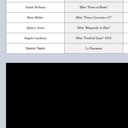
Itzhak Perlman
Hôte "
Pines of Rome
"
Bette Midler
Hôte "
Piano Concerto n°2
"
Quincy Jones
Hôte "
Rhapsody in Blue
"
Angela Lansbury
Hôte "
Firebird Suite
" 1919
Deems Taylor
Le Narrateur