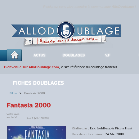
Rejoignez sans plus attendre la communauté
AlloDoublage
!
ACTUS
DOUBLAGES
V.F
Bienvenue sur AlloDoublage.com
, le site référence du doublage français.
Films
>
Fantasia 2000
Votre avis
sur la VF :
3.1
/5 (277 notes)
Réalisé par
: Eric Goldberg & Pixote Hunt
Date de sortie cinéma
: 24 Mai 2000