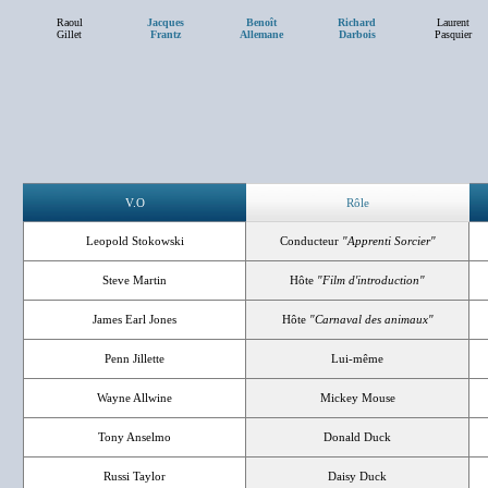
Raoul
Jacques
Benoît
Richard
Laurent
Gillet
Frantz
Allemane
Darbois
Pasquier
V.O
Rôle
Leopold Stokowski
Conducteur
"Apprenti Sorcier"
Steve Martin
Hôte
"Film d'introduction"
James Earl Jones
Hôte
"Carnaval des animaux"
Penn Jillette
Lui-même
Wayne Allwine
Mickey Mouse
Tony Anselmo
Donald Duck
Russi Taylor
Daisy Duck