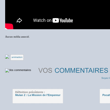
Aucun média associé.
animation
Soyez l
Définition précédente :
Mulan 2 : La Mission de l'Empereur
Pocah