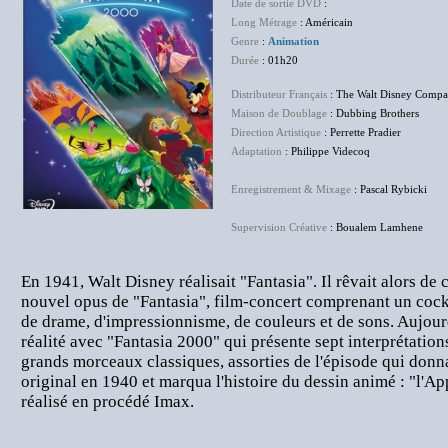
Date de sortie DVD
:
NC
Long Métrage
: Américain
Genre
:
Animation
Durée
: 01h20
Distributeur Français
: The Walt Disney Compa
Maison de Doublage
: Dubbing Brothers
Direction Artistique
: Perrette Pradier
Adaptation
: Philippe Videcoq
Enregistrement & Mixage
: Pascal Rybicki
Supervision Créative
: Boualem Lamhene
En 1941, Walt Disney réalisait "Fantasia". Il rêvait alors d
nouvel opus de "Fantasia", film-concert comprenant un cockt
de drame, d'impressionnisme, de couleurs et de sons. Aujour
réalité avec "Fantasia 2000" qui présente sept interprétation
grands morceaux classiques, assorties de l'épisode qui donn
original en 1940 et marqua l'histoire du dessin animé : "l'Ap
réalisé en procédé Imax.