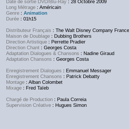
Date de sortie DVD/Blu-Ray
: 28 Octobre 2009
Long Métrage
: Américain
Genre
:
Animation
Durée
: 01h15
Distributeur Français
: The Walt Disney Company Franc
Maison de Doublage
: Dubbing Brothers
Direction Artistique
: Perrette Pradier
Direction Chant
: Georges Costa
Adaptation Dialogues & Chansons
: Nadine Giraud
Adaptation Chansons
: Georges Costa
Enregistrement Dialogues
: Emmanuel Messager
Enregistrement Chansons
: Patrick Debatty
Montage
: Alban Colombet
Mixage
: Fred Taïeb
Chargé de Production
: Paula Correia
Supervision Créative
: Hugues Simon