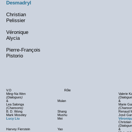
Desmadryl
Christian
Pelissier
Véronique
Alycia
Pierre-François
Pistorio
V.O
Rôle
Ming-Na Wen
Valerie K
(Dialogues)
(Dialogue
&
Mulan
&
Lea Salonga
Marie Ga
(Chansons)
(Chanso
B. D. Wong
Shang
Renaud 
Mark Moseley
Mushu
José Gar
Lucy Liu
Mei
Véroniq
Christian 
(Dialogue
Harvey Fierstein
Yao
&