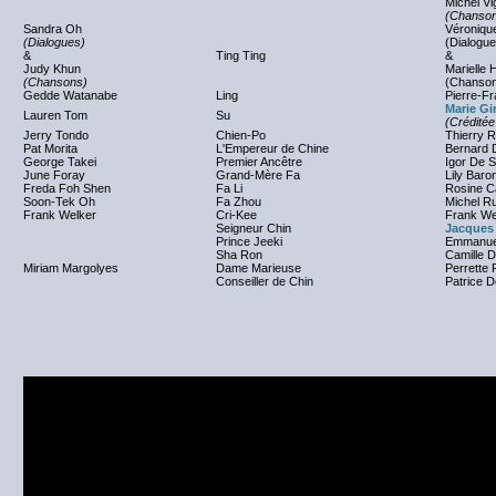
Michel Vi
(Chanso
Sandra Oh
Véronique
(Dialogues)
(Dialogue
&
Ting Ting
&
Judy Khun
Marielle 
(Chansons)
(Chanso
Gedde Watanabe
Ling
Pierre-Fr
Marie G
Lauren Tom
Su
(Créditée
Jerry Tondo
Chien-Po
Thierry 
Pat Morita
L'Empereur de Chine
Bernard 
George Takei
Premier Ancêtre
Igor De S
June Foray
Grand-Mère Fa
Lily Baro
Freda Foh Shen
Fa Li
Rosine C
Soon-Tek Oh
Fa Zhou
Michel Ru
Frank Welker
Cri-Kee
Frank We
NC
Seigneur Chin
Jacques
NC
Prince Jeeki
Emmanuel
NC
Sha Ron
Camille 
Miriam Margolyes
Dame Marieuse
Perrette 
NC
Conseiller de Chin
Patrice D