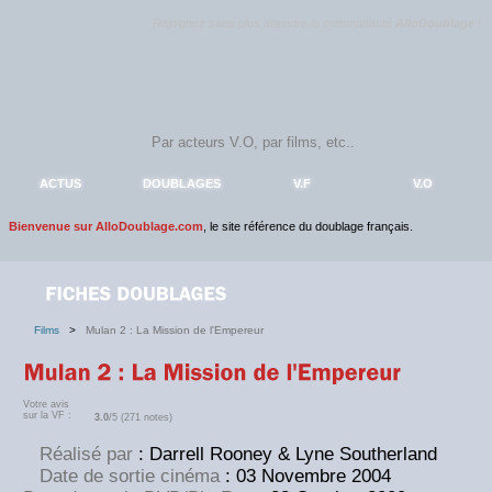
Rejoignez sans plus attendre la communauté
AlloDoublage
!
ACTUS
DOUBLAGES
V.F
V.O
Bienvenue sur AlloDoublage.com
, le site référence du doublage français.
Films
>
Mulan 2 : La Mission de l'Empereur
Votre avis
sur la VF :
3.0
/5 (271 notes)
Réalisé par
: Darrell Rooney & Lyne Southerland
Date de sortie cinéma
: 03 Novembre 2004