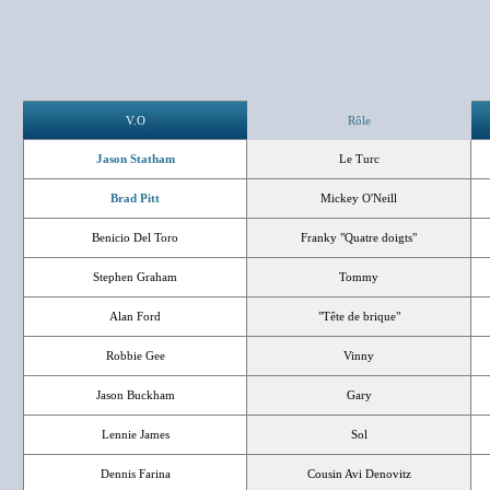
V.O
Rôle
Jason Statham
Le Turc
Brad Pitt
Mickey O'Neill
Benicio Del Toro
Franky "Quatre doigts"
Stephen Graham
Tommy
Alan Ford
"Tête de brique"
Robbie Gee
Vinny
Jason Buckham
Gary
Lennie James
Sol
Dennis Farina
Cousin Avi Denovitz