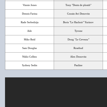
Vinnie Jones
Tony "Dents de plomb"
Dennis Farina
Cousin Avi Denovitz
Rade Serbedzija
Boris "Le Hachoir" Yurinov
Ade
Tyrone
Mike Reid
Doug
"Le Cerveau"
Sam Douglas
Rosebud
Nikki Collins
Alex Donovitz
Sydney Sedin
Pauline