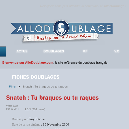
Rejoignez sans plus attendre la communauté
AlloDoublage
!
ACTUS
DOUBLAGES
V.F
V.O
Bienvenue sur AlloDoublage.com
, le site référence du doublage français.
Films
>
Snatch : Tu braques ou tu raques
Votre avis
sur la VF :
2.1
/5 (214 notes)
Réalisé par
: Guy Ritchie
Date de sortie cinéma
: 15 Novembre 2000