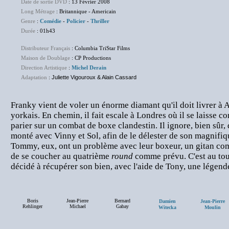
Date de sortie DVD
: 13 Février 2008
Long Métrage
: Britannique - Americain
Genre
:
Comédie
-
Policier
-
Thriller
Durée
: 01h43
Distributeur Français
: Columbia TriStar Films
Maison de Doublage
: CP Productions
Direction Artistique
:
Michel Derain
Adaptation
:
Juliette Vigouroux & Alain Cassard
Franky vient de voler un énorme diamant qu'il doit livrer à 
yorkais. En chemin, il fait escale à Londres où il se laisse c
parier sur un combat de boxe clandestin. Il ignore, bien sûr, q
monté avec Vinny et Sol, afin de le délester de son magnifiqu
Tommy, eux, ont un problème avec leur boxeur, un gitan com
de se coucher au quatrième
round
comme prévu. C'est au tou
décidé à récupérer son bien, avec l'aide de Tony, une légende
Boris
Jean-Pierre
Bernard
Damien
Jean-Pierre
Rehlinger
Michael
Gabay
Witecka
Moulin