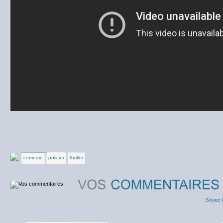
comedie
policier
thriller
Soyez l