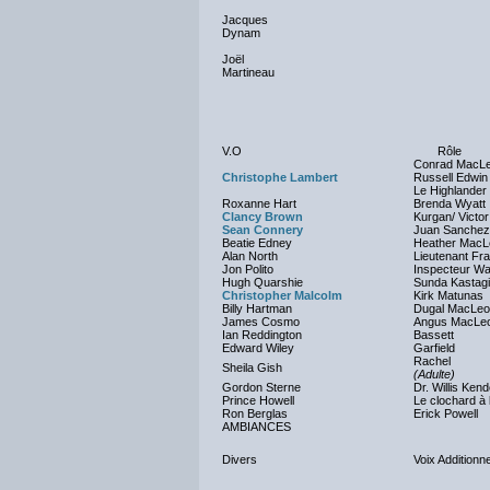
Jacques
Dynam
Joël
Martineau
V.O
Rôle
Conrad MacLe
Christophe Lambert
Russell Edwin
Le Highlander
Roxanne Hart
Brenda Wyatt
Clancy Brown
Kurgan/ Victor
Sean Connery
Juan Sanchez 
Beatie Edney
Heather MacL
Alan North
Lieutenant Fr
Jon Polito
Inspecteur Wa
Hugh Quarshie
Sunda Kastagi
Christopher Malcolm
Kirk Matunas
Billy Hartman
Dugal MacLe
James Cosmo
Angus MacLe
Ian Reddington
Bassett
Edward Wiley
Garfield
Rachel
Sheila Gish
(Adulte)
Gordon Sterne
Dr. Willis Kend
Prince Howell
Le clochard à l
Ron Berglas
Erick Powell
AMBIANCES
Divers
Voix Additionne