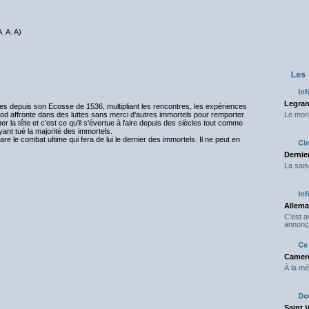
. A. A)
Legran
ges depuis son Ecosse de 1536, multipliant les rencontres, les expériences
od affronte dans des luttes sans merci d'autres immortels pour remporter
Le mond
er la tête et c'est ce qu'il s'évertue à faire depuis des siècles tout comme
ant tué la majorité des immortels.
 le combat ultime qui fera de lui le dernier des immortels. Il ne peut en
Dernier
La sais
Allema
C'est 
annonç
Camero
À la mé
Saint 