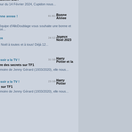
our du 14 Février 2024, Cupidon nous...
Bonne
01/01/2024
Annee
'équipe d'AlloDoublage vous souhaite une bonne et
e...
Joyeux
24/12/2023
Noel 2023
Noël à toutes et à tous! Déjà 12...
Harry
31/10/2023
Potter et la
e des secrets sur TF1
moire de Jenny Gérard (1933/2020), elle nous...
Harry
23/10/2023
Potter
t sur TF1
moire de Jenny Gérard (1933/2020), elle nous...