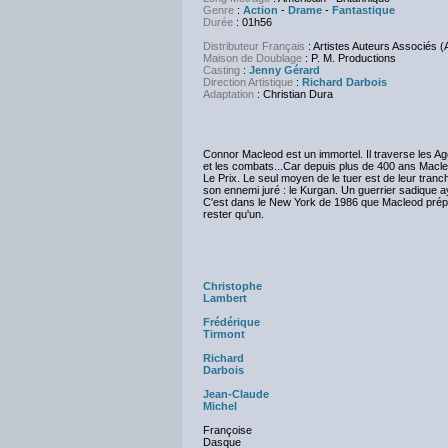
Genre
:
Action
-
Drame
-
Fantastique
Durée
: 01h56
Distributeur Français
: Artistes Auteurs Associés (A
Maison de Doublage
: P. M. Productions
Casting
:
Jenny Gérard
Direction Artistique
:
Richard Darbois
Adaptation
:
Christian Dura
Connor Macleod est un immortel. Il traverse les A
et les combats...Car depuis plus de 400 ans Macle
Le Prix. Le seul moyen de le tuer est de leur tranch
son ennemi juré : le Kurgan. Un guerrier sadique ay
C'est dans le New York de 1986 que Macleod prépare
rester qu'un.
Christophe
Lambert
Frédérique
Tirmont
Richard
Darbois
Jean-Claude
Michel
Françoise
Dasque