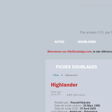
Rejoignez sans plus atte
ACTUS
DOUBLAGES
Bienvenue sur AlloDoublage.com
, le site référen
Films
>
Highlander
Votre avis
sur la VF :
2.0
/5 (194 notes)
Réalisé par
: Russell Mulcahy
Date de sortie cinéma
: 26 Mars 1986
Date de sortie DVD
: 07 Avril 2009
Long Métrage
: Américain - Britannique