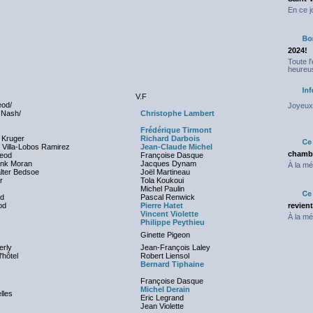
En ce j
2024!
Toute l
heureus
V.F
od/
Joyeux 
 Nash/
Christophe Lambert
Frédérique Tirmont
 Kruger
Richard Darbois
Villa-Lobos Ramirez
Jean-Claude Michel
chambr
eod
Françoise Dasque
ank Moran
Jacques Dynam
À la mé
lter Bedsoe
Joël Martineau
r
Tola Koukoui
Michel Paulin
od
Pascal Renwick
od
Pierre Hatet
revien
Vincent Violette
À la mé
Philippe Peythieu
Ginette Pigeon
erly
Jean-François Laley
'hôtel
Robert Liensol
Bernard Tiphaine
Françoise Dasque
Michel Derain
lles
Eric Legrand
Jean Violette