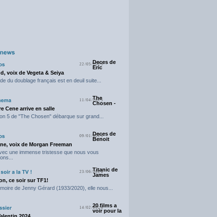
Deces de
22/05/2025
Eric
d, voix de Vegeta & Seiya
e du doublage français est en deuil suite...
The
11/04/2025
Chosen -
e Cene arrive en salle
on 5 de "The Chosen" débarque sur grand...
Deces de
09/01/2025
Benoit
ne, voix de Morgan Freeman
avec une immense tristesse que nous vous
ons...
Titanic de
23/06/2024
James
n, ce soir sur TF1!
moire de Jenny Gérard (1933/2020), elle nous...
20 films a
14/02/2024
voir pour la
Valentin 2024