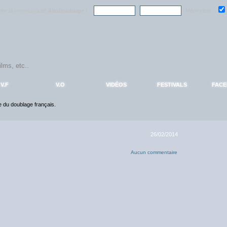
ndre la communauté
AlloDoublage
!
Mémoriser :
V.F
V.O
VIDÉOS
FESTIVALS
FAC
ce du doublage français.
26/02/2014
Aucun commentaire