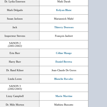
Dr. Lydia Emerson
Maïk Darah
Mark Delgado
Kelyan Blanc
Susan Jackson
Mariannick Mahé
Jack
Thierry Desroses
Inspecteur Stevens
François Jaubert
SAISON 2
(2001/2002)
Erin Burr
Céline Mauge
Harry Burr
Daniel Beretta
Dr. Rand Kilner
Jean-Claude De Goros
Linda Loren
Blanche Ravalec
SAISON 3
(2002/2003)
Lizzy Campbell
Marie Martine
Dr. Milo Morton
Mathieu Buscatto