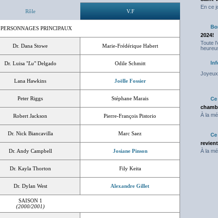
En ce j
Rôle
V.F
 PERSONNAGES PRINCIPAUX
2024!
Toute l
Dr. Dana Stowe
Marie-Frédérique Habert
heureus
Dr. Luisa "
Lu
" Delgado
Odile Schmitt
Joyeux 
Lana Hawkins
Joëlle Fossier
Peter Riggs
Stéphane Marais
chambr
À la mé
Robert Jackson
Pierre-François Pistorio
Dr. Nick Biancavilla
Marc Saez
revien
Dr. Andy Campbell
Josiane Pinson
À la mé
Dr. Kayla Thorton
Fily Keita
Dr. Dylan West
Alexandre Gillet
SAISON 1
(2000/2001)