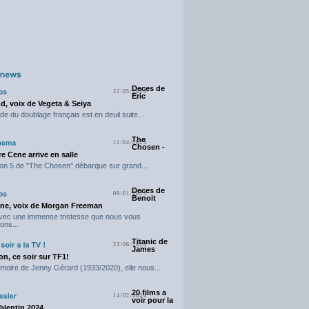
Deces de
22/05/2025
Eric
d, voix de Vegeta & Seiya
e du doublage français est en deuil suite...
The
11/04/2025
Chosen -
e Cene arrive en salle
on 5 de "The Chosen" débarque sur grand...
Deces de
09/01/2025
Benoit
ne, voix de Morgan Freeman
avec une immense tristesse que nous vous
ons...
Titanic de
23/06/2024
James
n, ce soir sur TF1!
moire de Jenny Gérard (1933/2020), elle nous...
20 films a
14/02/2024
voir pour la
Valentin 2024