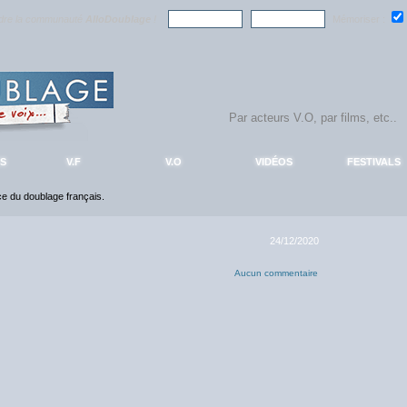
ndre la communauté
AlloDoublage
!
Mémoriser :
S
V.F
V.O
VIDÉOS
FESTIVALS
nce du doublage français.
24/12/2020
Aucun commentaire