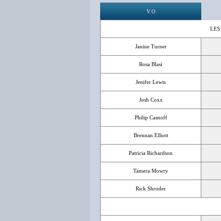
V.O
LES
Janine Turner
Rosa Blasi
Jenifer Lewis
Josh Coxx
Philip Casnoff
Brennan Elliott
Patricia Richardson
Tamera Mowry
Rick Shroder