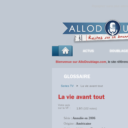
Rejoignez sans plus atte
ACTUS
DOUBLAGE
Bienvenue sur AlloDoublage.com
, le site référe
Series TV
>
La vie avant tout
Votre avis
sur la VF :
1.9
/5 (102 notes)
Série
: Annulée en 2006
Origine
: Américaine