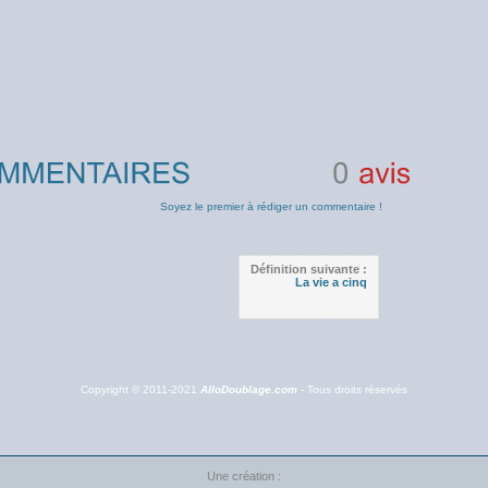
0
avis
Soyez le premier à rédiger un commentaire !
Définition suivante :
La vie a cinq
Copyright © 2011-2021
AlloDoublage.com
- Tous droits réservés
Une création :