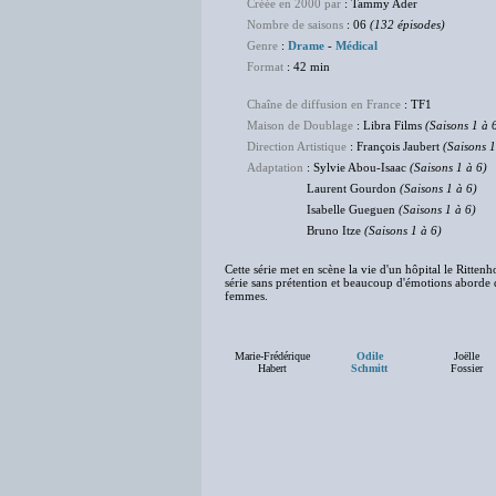
Créée en 2000 par
: Tammy Ader
Nombre de saisons
: 06
(132 épisodes)
Genre
:
Drame
-
Médical
Format
: 42 min
Chaîne de diffusion en France
: TF1
Maison de Doublage
: Libra Films
(Saisons 1 à 
Direction Artistique
: François Jaubert
(Saisons 1
Adaptation
: Sylvie Abou-Isaac
(Saisons 1 à 6)
Laurent Gourdon
(Saisons 1 à 6)
Isabelle Gueguen
(Saisons 1 à 6)
Bruno Itze
(Saisons 1 à 6)
Cette série met en scène la vie d'un hôpital le Ritten
série sans prétention et beaucoup d'émotions aborde 
femmes.
Marie-Frédérique
Odile
Joëlle
Habert
Schmitt
Fossier