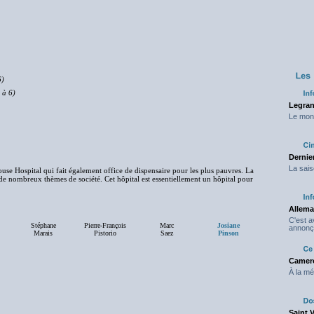
6)
 à 6)
Legran
Le mond
Dernier
La sais
house Hospital qui fait également office de dispensaire pour les plus pauvres. La
de nombreux thèmes de société. Cet hôpital est essentiellement un hôpital pour
Allema
C'est 
Stéphane
Pierre-François
Marc
Josiane
annonç
Marais
Pistorio
Saez
Pinson
Camero
À la mé
Saint 