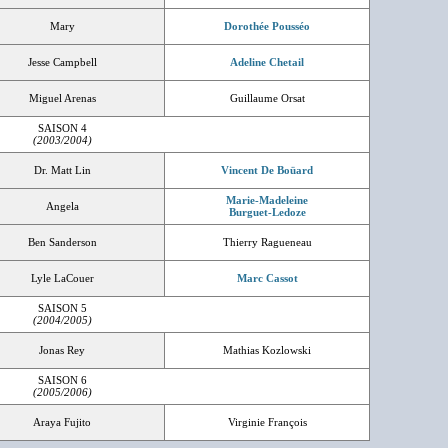
Mary
Dorothée Pousséo
Jesse Campbell
Adeline Chetail
Miguel Arenas
Guillaume Orsat
SAISON 4
(2003/2004)
Dr. Matt Lin
Vincent De Boüard
Marie-Madeleine
Angela
Burguet-Ledoze
Ben Sanderson
Thierry Ragueneau
Lyle LaCouer
Marc Cassot
SAISON 5
(2004/2005)
Jonas Rey
Mathias Kozlowski
SAISON 6
(2005/2006)
Araya Fujito
Virginie François