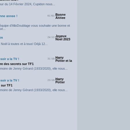
our du 14 Février 2024, Cupidon nous...
Bonne
01/01/2024
Annee
'équipe d'AlloDoublage vous souhaite une bonne et
e...
Joyeux
24/12/2023
Noel 2023
Noël à toutes et à tous! Déjà 12...
Harry
31/10/2023
Potter et la
e des secrets sur TF1
moire de Jenny Gérard (1933/2020), elle nous...
Harry
23/10/2023
Potter
t sur TF1
moire de Jenny Gérard (1933/2020), elle nous...