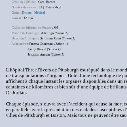
Créée en 2009 par
: Carol Barbee
Nombre de saisons
: 01
(16 épisodes)
Genre
:
Drame
-
Médical
Format
: 42 min
Chaîne de diffusion en France
: M6
Maison de Doublage
: Alter Ego
(Saison 1)
Direction Artistique
: Guillaume Orsat
(Saison 1)
Adaptation
: Vanessa Chouraqui
(Saison 1)
Fanny Béraud
(Saison 1)
Jonathan Amram
(Saison 1)
L’hôpital Three Rivers de Pittsburgh est réputé dans le mond
de transplantations d’organes. Doté d’une technologie de po
affichent à chaque instant les organes disponibles dans un r
centaines de kilomètres et bien sûr d’une équipe de brillants
Dr Jordan.
Chaque épisode, s’ouvre avec l’accident qui cause la mort c
en parallèle avec la présentation des malades susceptibles d’
villes de Pittsburgh et Boston. Mais tous ne peuvent être s