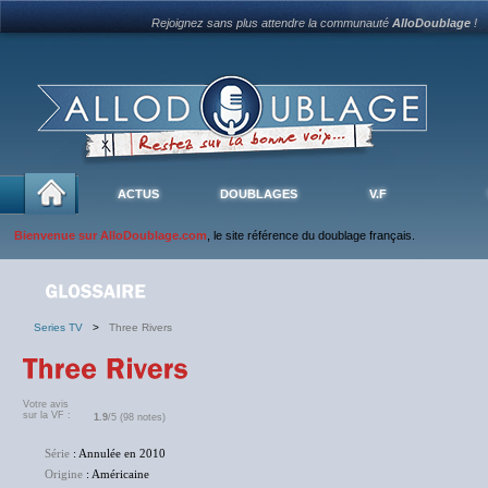
Rejoignez sans plus attendre la communauté
AlloDoublage
!
ACTUS
DOUBLAGES
V.F
Bienvenue sur AlloDoublage.com
, le site référence du doublage français.
Series TV
>
Three Rivers
Votre avis
sur la VF :
1.9
/5 (98 notes)
Série
: Annulée en 2010
Origine
: Américaine