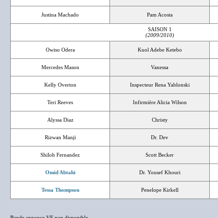
Justina Machado
Pam Acosta
SAISON 1
(2009/2010)
Owiso Odera
Kuol Adebe Ketebo
Mercedes Mason
Vanessa
Kelly Overton
Inspecteur Rena Yablonski
Teri Reeves
Infirmière Alicia Wilson
Alyssa Diaz
Christy
Rizwan Manji
Dr. Dev
Shiloh Fernandez
Scott Becker
Omid Abtahi
Dr. Yousef Khouri
Tessa Thompson
Penelope Kirkell
Bande annonce VF non disponible.