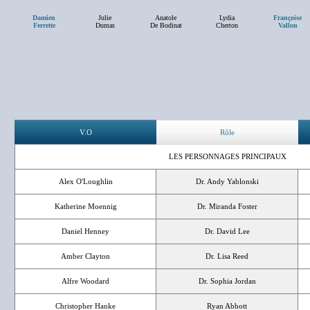
Damien
Julie
Anatole
Lydia
Françoise
Ferrette
Dumas
De Bodinat
Cherton
Vallon
V.O
Rôle
LES PERSONNAGES PRINCIPAUX
Alex O'Loughlin
Dr. Andy Yablonski
Katherine Moennig
Dr. Miranda Foster
Daniel Henney
Dr. David Lee
Amber Clayton
Dr. Lisa Reed
Alfre Woodard
Dr. Sophia Jordan
Christopher Hanke
Ryan Abbott