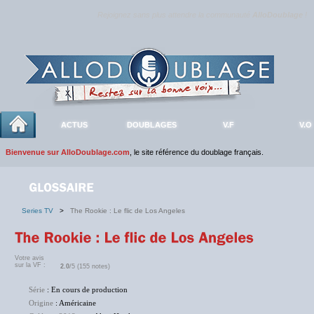
Rejoignez sans plus attendre la communauté
AlloDoublage
!
ACTUS
DOUBLAGES
V.F
V.O
Bienvenue sur AlloDoublage.com
, le site référence du doublage français.
Series TV
>
The Rookie : Le flic de Los Angeles
Votre avis
sur la VF :
2.0
/5 (155 notes)
Série
: En cours de production
Origine
: Américaine