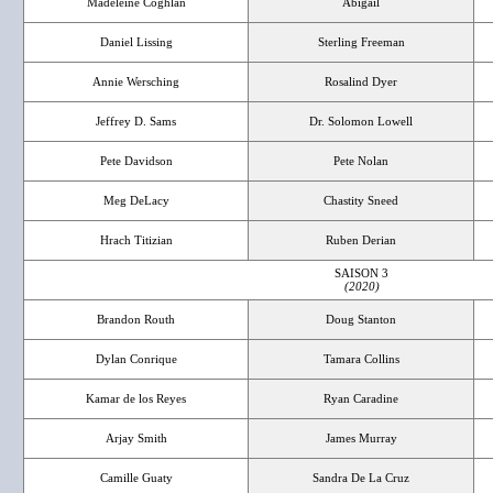
Madeleine Coghlan
Abigail
Daniel Lissing
Sterling Freeman
Annie Wersching
Rosalind Dyer
Jeffrey D. Sams
Dr. Solomon Lowell
Pete Davidson
Pete Nolan
Meg DeLacy
Chastity Sneed
Hrach Titizian
Ruben Derian
SAISON 3
(2020)
Brandon Routh
Doug Stanton
Dylan Conrique
Tamara Collins
Kamar de los Reyes
Ryan Caradine
Arjay Smith
James Murray
Camille Guaty
Sandra De La Cruz