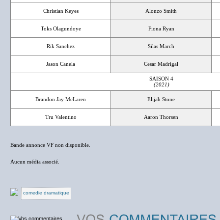
Christian Keyes
Alonzo Smith
Toks Olagundoye
Fiona Ryan
Rik Sanchez
Silas March
Jason Canela
Cesar Madrigal
SAISON 4
(2021)
Brandon Jay McLaren
Elijah Stone
Tru Valentino
Aaron Thorsen
Bande annonce VF non disponible.
Aucun média associé.
comedie dramatique