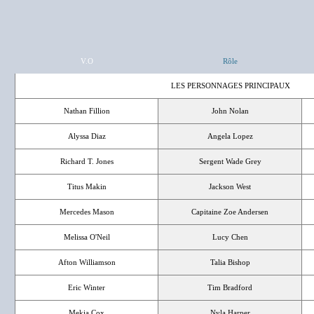
V.O
Rôle
LES PERSONNAGES PRINCIPAUX
Nathan Fillion
John Nolan
Alyssa Diaz
Angela Lopez
Richard T. Jones
Sergent Wade Grey
Titus Makin
Jackson West
Mercedes Mason
Capitaine Zoe Andersen
Melissa O'Neil
Lucy Chen
Afton Williamson
Talia Bishop
Eric Winter
Tim Bradford
Mekia Cox
Nyla Harper