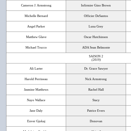
Cameron J. Armstrong
Infirmier Gino Brown
Michelle Bernard
Officier DeSantos
Angel Parker
Luna Grey
Matthew Glave
Oscar Hutchinson
Michael Trucco
ADA Sean Belmonte
SAISON 2
(2019)
Ali Larter
Dr. Grace Sawyer
Harold Perrineau
Nick Armstrong
Jasmine Matthews
Rachel Hall
Nayo Wallace
Stacy
Jane Daly
Patrice Evers
Enver Gjokaj
Donovan