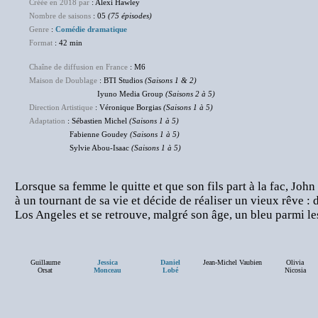
Créée en 2018 par
: Alexi Hawley
Nombre de saisons
: 05
(75 épisodes)
Genre
:
Comédie dramatique
Format
: 42 min
Chaîne de diffusion en France
: M6
Maison de Doublage
: BTI Studios
(Saisons 1 & 2)
Iyuno Media Group
(Saisons 2 à 5)
Direction Artistique
: Véronique Borgias
(Saisons 1 à 5)
Adaptation
: Sébastien Michel
(Saisons 1 à 5)
Fabienne Goudey
(Saisons 1 à 5)
Sylvie Abou-Isaac
(Saisons 1 à 5)
Lorsque sa femme le quitte et que son fils part à la fac, John
à un tournant de sa vie et décide de réaliser un vieux rêve : de
Los Angeles et se retrouve, malgré son âge, un bleu parmi les
Guillaume
Jessica
Daniel
Jean-Michel Vaubien
Olivia
Orsat
Monceau
Lobé
Nicosia