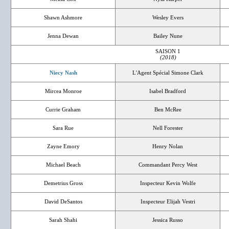
Shawn Ashmore
Wesley Evers
Jenna Dewan
Bailey Nune
SAISON 1
(2018)
Niecy Nash
L'Agent Spécial Simone Clark
Mircea Monroe
Isabel Bradford
Currie Graham
Ben McRee
Sara Rue
Nell Forester
Zayne Emory
Henry Nolan
Michael Beach
Commandant Percy West
Demetrius Gross
Inspecteur Kevin Wolfe
David DeSantos
Inspecteur Elijah Vestri
Sarah Shahi
Jessica Russo