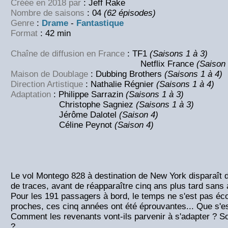
Créée en 2018 par
: Jeff Rake
Nombre de saisons
: 04
(62 épisodes)
Genre
:
Drame
-
Fantastique
Format
: 42 min
Chaîne de diffusion en France
: TF1
(Saisons 1 à 3)
Netflix France
(Saison 
Maison de Doublage
: Dubbing Brothers
(Saisons 1 à 4)
Direction Artistique
: Nathalie Régnier
(Saisons 1 à 4)
Adaptation
: Philippe Sarrazin
(Saisons 1 à 3)
Christophe Sagniez
(Saisons 1 à 3)
Jérôme Dalotel
(Saison 4)
Céline Peynot
(Saison 4)
Le vol Montego 828 à destination de New York disparaît 
de traces, avant de réapparaître cinq ans plus tard sans 
Pour les 191 passagers à bord, le temps ne s'est pas éco
proches, ces cinq années ont été éprouvantes... Que s'es
Comment les revenants vont-ils parvenir à s'adapter ? S
?