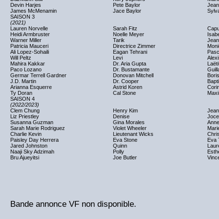
Devin Harjes
Pete Baylor
Jean-
James McMenamin
Jace Baylor
Sylv
SAISON 3
(2021)
Lauren Norvelle
Sarah Fitz
Capu
Heidi Armbruster
Noelle Meyer
Isab
Warner Miller
Tarik
Jean
Patricia Mauceri
Directrice Zimmer
Moni
Ali Lopez-Sohaili
Eagan Tehrani
Pasc
Will Peltz
Levi
Alexi
Mahira Kakkar
Dr. Aria Gupta
Laëti
Paco Lozano
Dr. Bustamante
Guil
Germar Terrell Gardner
Donovan Mitchell
Bori
J.D. Martin
Dr. Cooper
Bapti
Arianna Esquerre
Astrid Koren
Cori
Ty Doran
Cal Stone
Maxi
SAISON 4
(2022/2023)
Clem Chung
Henry Kim
Jean
Liz Priestley
Denise
Joce
Susanna Guzman
Gina Morales
Anne
Sarah Marie Rodriguez
Violet Wheeler
Mari
Charlie Kevin
Lieutenant Wicks
Chri
Paisley Day Herrera
Eva Stone
Eva 
Jared Johnston
Quinn
Laur
Naaji Sky Adzimah
Polly
Esth
Bru Ajueyitsi
Joe Butler
Vinc
Bande annonce VF non disponible.