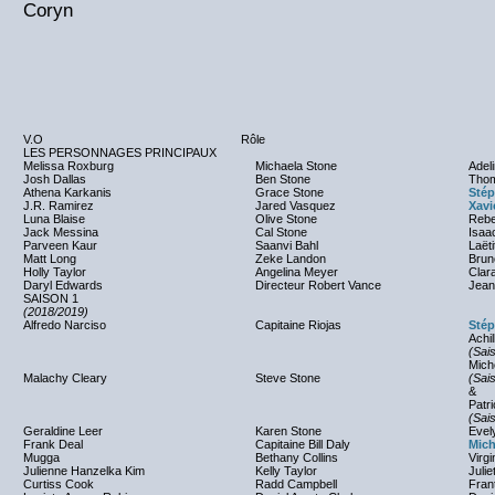
Coryn
V.O
Rôle
LES PERSONNAGES PRINCIPAUX
Melissa Roxburg
Michaela Stone
Adel
Josh Dallas
Ben Stone
Thom
Athena Karkanis
Grace Stone
Stép
J.R. Ramirez
Jared Vasquez
Xavi
Luna Blaise
Olive Stone
Reb
Jack Messina
Cal Stone
Isaa
Parveen Kaur
Saanvi Bahl
Laëti
Matt Long
Zeke Landon
Brun
Holly Taylor
Angelina Meyer
Clara
Daryl Edwards
Directeur Robert Vance
Jean-
SAISON 1
(2018/2019)
Alfredo Narciso
Capitaine Riojas
Stép
Achil
(Sai
Mich
Malachy Cleary
Steve Stone
(Sai
&
Patr
(Sai
Geraldine Leer
Karen Stone
Evel
Frank Deal
Capitaine Bill Daly
Mich
Mugga
Bethany Collins
Virg
Julienne Hanzelka Kim
Kelly Taylor
Julie
Curtiss Cook
Radd Campbell
Fran