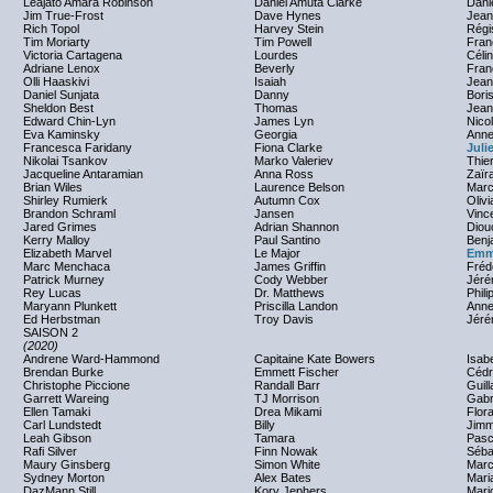
Leajato Amara Robinson
Daniel Amuta Clarke
Dani
Jim True-Frost
Dave Hynes
Jean
Rich Topol
Harvey Stein
Régi
Tim Moriarty
Tim Powell
Fran
Victoria Cartagena
Lourdes
Céli
Adriane Lenox
Beverly
Fran
Olli Haaskivi
Isaiah
Jean 
Daniel Sunjata
Danny
Bori
Sheldon Best
Thomas
Jean
Edward Chin-Lyn
James Lyn
Nico
Eva Kaminsky
Georgia
Anne
Francesca Faridany
Fiona Clarke
Juli
Nikolai Tsankov
Marko Valeriev
Thie
Jacqueline Antaramian
Anna Ross
Zaïr
Brian Wiles
Laurence Belson
Marc
Shirley Rumierk
Autumn Cox
Olivi
Brandon Schraml
Jansen
Vinc
Jared Grimes
Adrian Shannon
Diou
Kerry Malloy
Paul Santino
Benj
Elizabeth Marvel
Le Major
Emm
Marc Menchaca
James Griffin
Fréd
Patrick Murney
Cody Webber
Jéré
Rey Lucas
Dr. Matthews
Phil
Maryann Plunkett
Priscilla Landon
Anne
Ed Herbstman
Troy Davis
Jéré
SAISON 2
(2020)
Andrene Ward-Hammond
Capitaine Kate Bowers
Isab
Brendan Burke
Emmett Fischer
Cédr
Christophe Piccione
Randall Barr
Guil
Garrett Wareing
TJ Morrison
Gabr
Ellen Tamaki
Drea Mikami
Flor
Carl Lundstedt
Billy
Jimm
Leah Gibson
Tamara
Pasc
Rafi Silver
Finn Nowak
Séba
Maury Ginsberg
Simon White
Marc
Sydney Morton
Alex Bates
Mari
DazMann Still
Kory Jephers
Mari