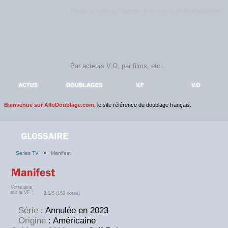
Rejoignez sans plus attendre la communauté
AlloDoublage
!
ACTUS
DOUBLAGES
V.F
V.O
Bienvenue sur AlloDoublage.com
, le site référence du doublage français.
Series TV
>
Manifest
Votre avis
sur la VF :
2.1
/5 (152 notes)
Série
: Annulée en 2023
Origine
: Américaine