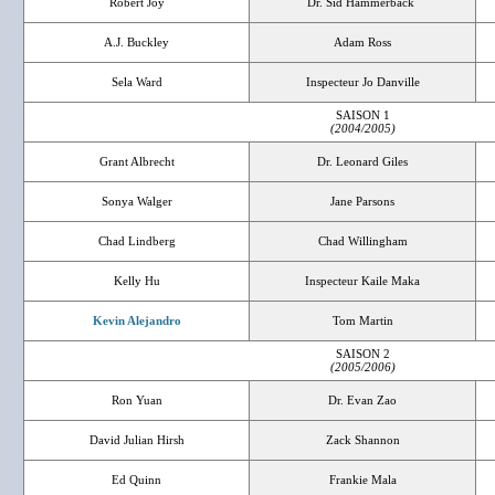
Robert Joy
Dr. Sid Hammerback
A.J. Buckley
Adam Ross
Sela Ward
Inspecteur Jo Danville
SAISON 1
(2004/2005)
Grant Albrecht
Dr. Leonard Giles
Sonya Walger
Jane Parsons
Chad Lindberg
Chad Willingham
Kelly Hu
Inspecteur Kaile Maka
Kevin Alejandro
Tom Martin
SAISON 2
(2005/2006)
Ron Yuan
Dr. Evan Zao
David Julian Hirsh
Zack Shannon
Ed Quinn
Frankie Mala