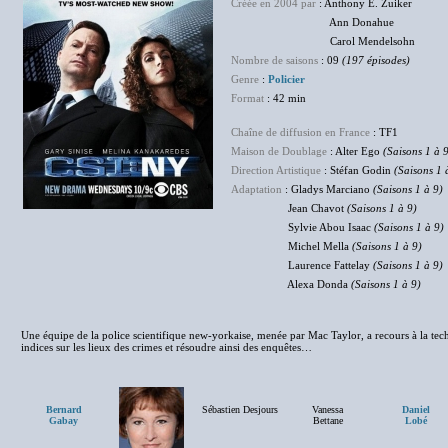
Créée en 2004 par
: Anthony E. Zuiker
Ann Donahue
Carol Mendelsohn
Nombre de saisons
: 09
(197 épisodes)
Genre
:
Policier
Format
: 42 min
Chaîne de diffusion en France
: TF1
Maison de Doublage
: Alter Ego
(Saisons 1 à 
Direction Artistique
: Stéfan Godin
(Saisons 1 
Adaptation
: Gladys Marciano
(Saisons 1 à 9)
Jean Chavot
(Saisons 1 à 9)
Sylvie Abou Isaac
(Saisons 1 à 9)
Michel Mella
(Saisons 1 à 9)
Laurence Fattelay
(Saisons 1 à 9)
Alexa Donda
(Saisons 1 à 9)
Une équipe de la police scientifique new-yorkaise, menée par Mac Taylor, a recours à la tec
indices sur les lieux des crimes et résoudre ainsi des enquêtes…
Bernard
Sébastien Desjours
Vanessa
Daniel
Gabay
Bettane
Lobé