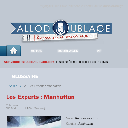
Rejoignez sans plus attendre la communauté
AlloDoublage
!
ACTUS
DOUBLAGES
V.F
Bienvenue sur AlloDoublage.com
, le site référence du doublage français.
Series TV
>
Les Experts : Manhattan
Votre avis
sur la VF :
1.9
/5 (140 notes)
Série
: Annulée en 2013
Origine
: Américaine