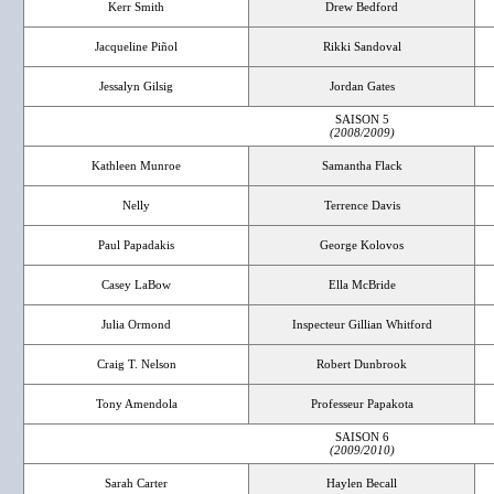
Kerr Smith
Drew Bedford
Jacqueline Piñol
Rikki Sandoval
Jessalyn Gilsig
Jordan Gates
SAISON 5
(2008/2009)
Kathleen Munroe
Samantha Flack
Nelly
Terrence Davis
Paul Papadakis
George Kolovos
Casey LaBow
Ella McBride
Julia Ormond
Inspecteur Gillian Whitford
Craig T. Nelson
Robert Dunbrook
Tony Amendola
Professeur Papakota
SAISON 6
(2009/2010)
Sarah Carter
Haylen Becall