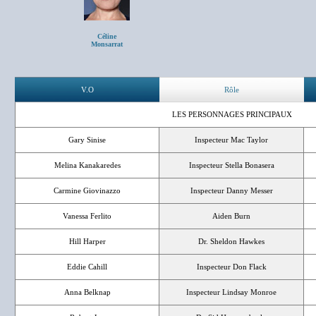
Céline
Monsarrat
V.O
Rôle
LES PERSONNAGES PRINCIPAUX
Gary Sinise
Inspecteur Mac Taylor
Melina Kanakaredes
Inspecteur Stella Bonasera
Carmine Giovinazzo
Inspecteur Danny Messer
Vanessa Ferlito
Aiden Burn
Hill Harper
Dr. Sheldon Hawkes
Eddie Cahill
Inspecteur Don Flack
Anna Belknap
Inspecteur Lindsay Monroe