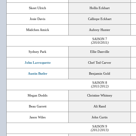
Skeet Ulrich
Hollis Eckhart
Josie Davis
Calliope Eckhart
Mädchen Amick
Aubrey Hunter
SAISON 7
(2010/2011)
Sydney Park
Ellie Danville
John Larroquette
Chef Ted Carver
Austin Butler
Benjamin Gold
SAISON 8
(2011/2012)
Megan Dodds
Christine Whitney
Beau Garrett
Ali Rand
Jason Wiles
John Curtis
SAISON 9
(2012/2013)